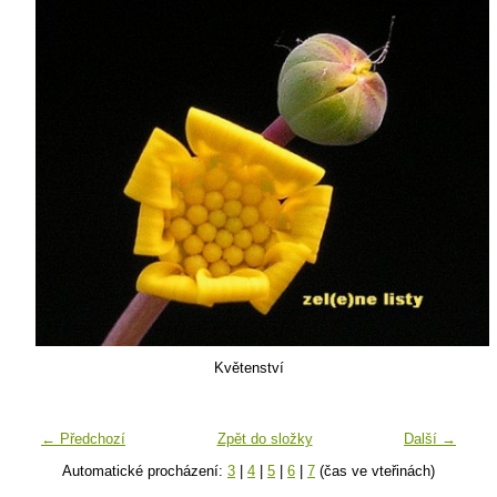
Květenství
← Předchozí
Zpět do složky
Další →
Automatické procházení:
3
|
4
|
5
|
6
|
7
(čas ve vteřinách)