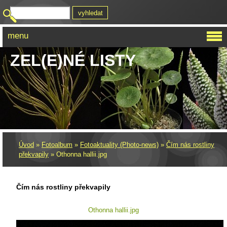
menu
ZEL(E)NÉ LISTY
Úvod
»
Fotoalbum
»
Fotoaktuality (Photo-news)
»
Čím nás rostliny
překvapily
»
Othonna hallii.jpg
Čím nás rostliny překvapily
Othonna hallii.jpg