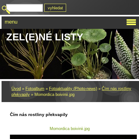
menu
ZEL(E)NÉ LISTY
Úvod
»
Fotoalbum
»
Fotoaktuality (Photo-news)
»
Čím nás rostliny
překvapily
»
Momordica boivinii.jpg
Čím nás rostliny překvapily
Momordica boivinii.jpg