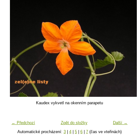
Kaudex vykvetl na okenním parapetu
← Předchozí
Zpět do složky
Další →
Automatické procházení:
3
|
4
|
5
|
6
|
7
(čas ve vteřinách)