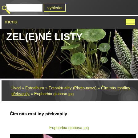
menu
ZEL(E)NÉ LISTY
Úvod
»
Fotoalbum
»
Fotoaktuality (Photo-news)
»
Čím nás rostliny
překvapily
»
Euphorbia globosa.jpg
Čím nás rostliny překvapily
Euphorbia globosa.jpg