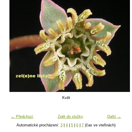
Květ
← Předchozí
Zpět do složky
Další →
Automatické procházení:
3
|
4
|
5
|
6
|
7
(čas ve vteřinách)