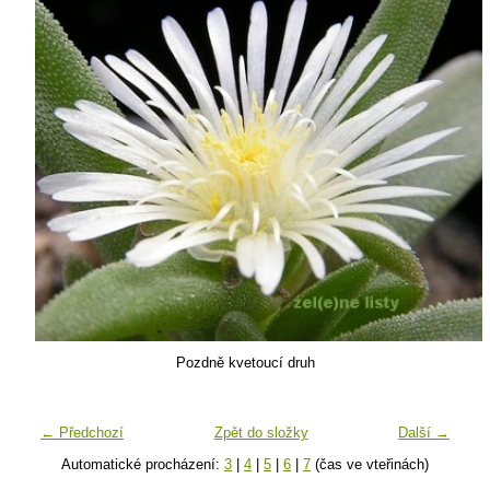
Pozdně kvetoucí druh
← Předchozí
Zpět do složky
Další →
Automatické procházení:
3
|
4
|
5
|
6
|
7
(čas ve vteřinách)