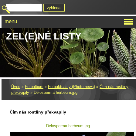
menu
ZEL(E)NÉ LISTY
Úvod
»
Fotoalbum
»
Fotoaktuality (Photo-news)
»
Čím nás rostliny
překvapily
»
Delosperma herbeum.jpg
Čím nás rostliny překvapily
Delosperma herbeum.jpg