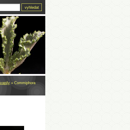
vapily
»
Commiphora