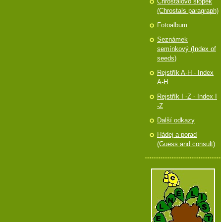
Chróstalovo slópek
(Chrostals paragraph)
Fotoalbum
Seznámek
semínkový (Index of
seeds)
Rejstřík A-H - Index
A-H
Rejstřík I -Z - Index I
-Z
Další odkazy
Hádej a poraď
(Guess and consult)