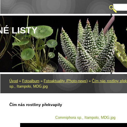
NÉ LISTY
Úvod
»
Fotoalbum
»
Fotoaktuality (Photo-news)
»
Čím nás rostliny přek
sp., Itampolo, MDG.jpg
Čím nás rostliny překvapily
Commiphora sp., Itampolo, MDG.jpg