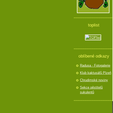
toplist
oblíbené odkazy
Radusa - Fotogalerie
Klub kaktusářů Plzeň
Chrudimské noviny
Sekce pěstitelů
sukulentů