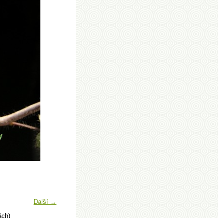
Další →
ách)