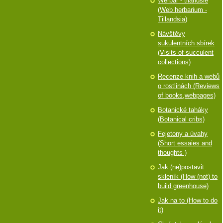
Werbář - tilandsie
(Web herbarium -
Tillandsia)
Návštěvy
sukulentních sbírek
(Visits of succulent
collections)
Recenze knih a webů
o rostlinách (Reviews
of books,webpages)
Botanické taháky
(Botanical cribs)
Fejetony a úvahy
(Short essaies and
thoughts )
Jak (ne)postavit
skleník (How (not) to
build greenhouse)
Jak na to (How to do
it)