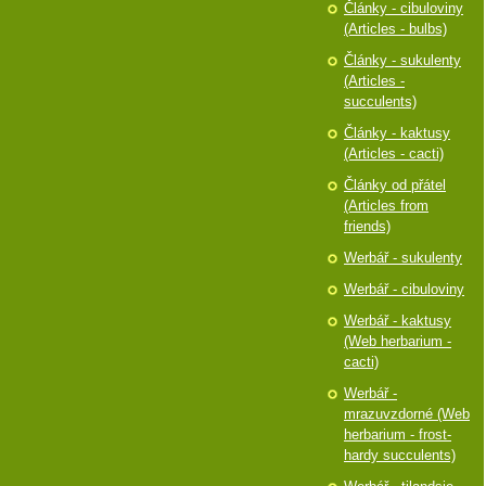
Články - cibuloviny
(Articles - bulbs)
Články - sukulenty
(Articles -
succulents)
Články - kaktusy
(Articles - cacti)
Články od přátel
(Articles from
friends)
Werbář - sukulenty
Werbář - cibuloviny
Werbář - kaktusy
(Web herbarium -
cacti)
Werbář -
mrazuvzdorné (Web
herbarium - frost-
hardy succulents)