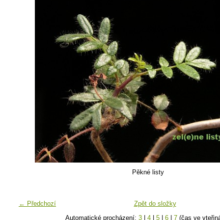
Pěkné listy
← Předchozí
Zpět do složky
Automatické procházení:
3
|
4
|
5
|
6
|
7
(čas ve vteřin