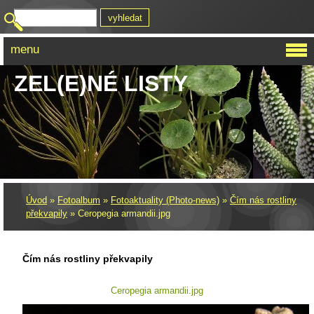
menu
ZEL(E)NÉ LISTY
Úvod
»
Fotoalbum
»
Fotoaktuality (Photo-news)
»
Čím nás rostliny
překvapily
»
Ceropegia armandii.jpg
Čím nás rostliny překvapily
Ceropegia armandii.jpg