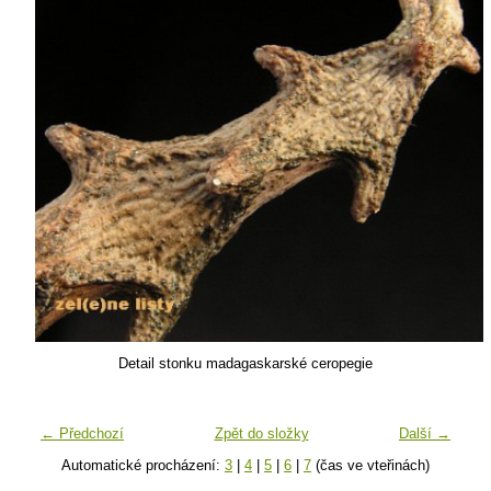
Detail stonku madagaskarské ceropegie
← Předchozí
Zpět do složky
Další →
Automatické procházení:
3
|
4
|
5
|
6
|
7
(čas ve vteřinách)