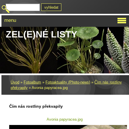
menu
ZEL(E)NÉ LISTY
Úvod
»
Fotoalbum
»
Fotoaktuality (Photo-news)
»
Čím nás rostliny
překvapily
»
Avonia papyracea.jpg
Čím nás rostliny překvapily
Avonia papyracea.jpg