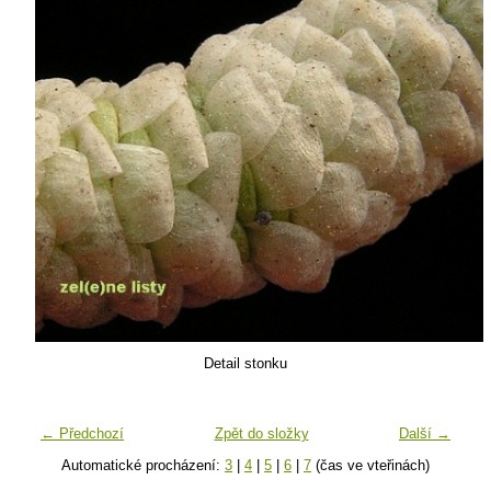
Detail stonku
← Předchozí
Zpět do složky
Další →
Automatické procházení:
3
|
4
|
5
|
6
|
7
(čas ve vteřinách)