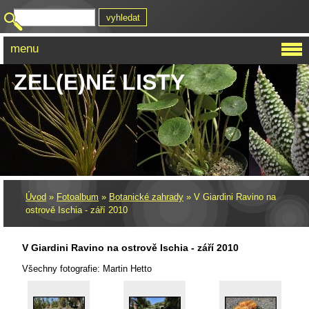
menu
ZEL(E)NÉ LISTY
Úvod
»
Fotoalbum
»
Botanické zahrady
»
V Giardini Ravino na
ostrově Ischia - září 2010
V Giardini Ravino na ostrově Ischia - září 2010
Všechny fotografie: Martin Hetto