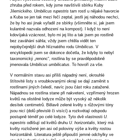
zhruba před rokem, kdy jsme navštívili sbírku Kuby
Jilemického.
Umbilicus rupestris
tam rostl u nějaké havorcie
a Kuba se jen tak mezi řečí zeptal, jestli jej náhodou nechci,
že by ho asi jinak vyřadil ze sbírky (všimněte si, jak jsem
kulantně nazvala odhození na kompost). I když to není
kdovíjaká vzácnost, bylo mi jej líto a tak jsem po rostlině
bez zaváhání sáhla; vždy jsem chtěla vidět ten
nejobyčejnější druh hlíznatého rodu
Umbilicus
. V
encyklopedii jsem se dokonce dočetla, že kdyby to nebyl
taxonomický „renonc“, rostlina by se pravděpodobně
jmenovala
Umbilicus umbilicatus
. To hovoří za vše.
V normálním stavu asi příliš nápadný není, okrouhlé
štítovité listy s vroubkovanými okraji se dají zaměnit s
rostlinami jiných čeledí, navíc jsou část roku zatažené.
Nápadnou se rostlina stane při nakvetení, vzpřímený hrozen
květů na olistěné lodyze může být vysoký až několik
desítek centimetrů. Bělavě zelené květy s růžovými tóny
jsou nicí (dolů převislé či visící) a rozkvétají odspodu
postupně téměř po celé lodyze. Tyto dvě vlastnosti
U.
rupestris
odlišují od květů druhu
U. horizontalis
, který má
květy rozložené jen asi od poloviny výše a květy rostou
horizontálně. Literatura ještě připouští jemné odchylky ve