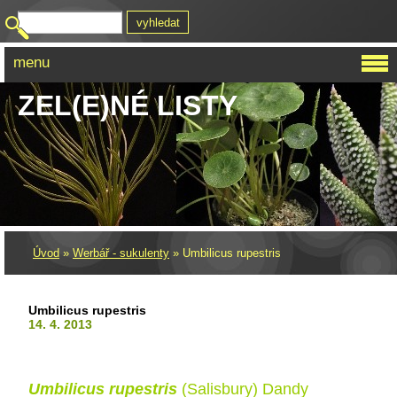
menu
ZEL(E)NÉ LISTY
Úvod
»
Werbář - sukulenty
»
Umbilicus rupestris
Umbilicus rupestris
14. 4. 2013
Umbilicus rupestris
(Salisbury) Dandy