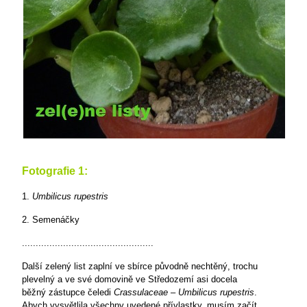
Fotografie 1:
1.
Umbilicus rupestris
2. Semenáčky
................................................
Další zelený list zaplní ve sbírce původně nechtěný, trochu
plevelný a ve své domovině ve Středozemí asi docela
běžný zástupce čeledi
Crassulaceae
–
Umbilicus rupestris
.
Abych vysvětlila všechny uvedené přívlastky, musím začít