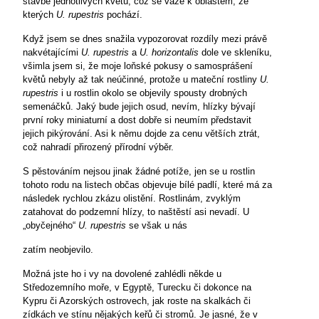
stavbě jednotlivých květů, což se váže k oblastem, ze
kterých
U. rupestris
pochází.
Když jsem se dnes snažila vypozorovat rozdíly mezi právě
nakvétajícími
U. rupestris
a
U.
horizontalis
dole ve skleníku,
všimla jsem si, že moje loňské pokusy o samosprášení
květů nebyly až tak neúčinné, protože u mateční rostliny
U.
rupestris
i u rostlin okolo se objevily spousty drobných
semenáčků. Jaký bude jejich osud, nevím, hlízky bývají
první roky miniaturní a dost dobře si neumím představit
jejich pikýrování. Asi k němu dojde za cenu větších ztrát,
což nahradí přirozený přírodní výběr.
S pěstováním nejsou jinak žádné potíže, jen se u rostlin
tohoto rodu na listech občas objevuje bílé padlí, které má za
následek rychlou zkázu olistění. Rostlinám, zvyklým
zatahovat do podzemní hlízy, to naštěstí asi nevadí. U
„obyčejného“
U. rupestris
se však u nás
zatím neobjevilo.
Možná jste ho i vy na dovolené zahlédli někde u
Středozemního moře, v Egyptě, Turecku či dokonce na
Kypru či Azorských ostrovech, jak roste na skalkách či
zídkách ve stínu nějakých keřů či stromů. Je jasné, že v