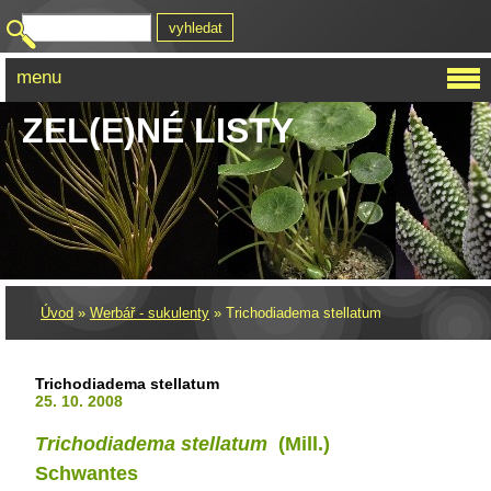
menu
ZEL(E)NÉ LISTY
Úvod
»
Werbář - sukulenty
»
Trichodiadema stellatum
Trichodiadema stellatum
25. 10. 2008
Trichodiadema stellatum
(Mill.)
Schwantes