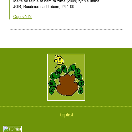
Mějte se fajn a atˇnám ta zima (2009) rychle ubíhá.
JGR, Roudnice nad Labem, 24.1.09
Odpovědět
toplist