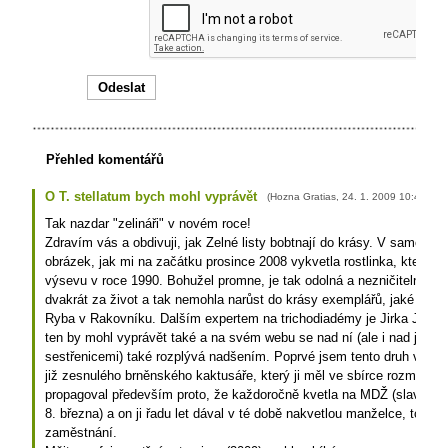
Přehled komentářů
O T. stellatum bych mohl vyprávět
(
Hozna Gratias
,
24. 1. 2009
10:44
)
Tak nazdar "zelináři" v novém roce!
Zdravím vás a obdivuji, jak Zelné listy bobtnají do krásy. V samost
obrázek, jak mi na začátku prosince 2008 vykvetla rostlinka, kterou 
výsevu v roce 1990. Bohužel promne, je tak odolná a nezničitelná, ž
dvakrát za život a tak nemohla narůst do krásy exemplářů, jaké má v
Ryba v Rakovníku. Dalším expertem na trichodiadémy je Jirka Janda
ten by mohl vyprávět také a na svém webu se nad ní (ale i nad jejími
sestřenicemi) také rozplývá nadšením. Poprvé jsem tento druh viděl v
již zesnulého brněnského kaktusáře, který ji měl ve sbírce rozmnoženo
propagoval především proto, že každoročně kvetla na MDŽ (slavný sv
8. března) a on ji řadu let dával v té době nakvetlou manželce, tchýn
zaměstnání.