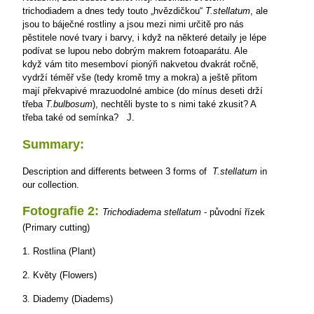
trichodiadem a dnes tedy touto „hvězdičkou“
T.stellatum
, ale
jsou to báječné rostliny a jsou mezi nimi určitě pro nás
pěstitele nové tvary i barvy, i když na některé detaily je lépe
podívat se lupou nebo dobrým makrem fotoaparátu. Ale
když vám tito mesemboví pionýři nakvetou dvakrát ročně,
vydrží téměř vše (tedy kromě tmy a mokra) a ještě přitom
mají překvapivé mrazuodolné ambice (do mínus deseti drží
třeba
T.bulbosum
), nechtěli byste to s nimi také zkusit? A
třeba také od semínka?
J.
Summary:
Description and differents between 3 forms of
T.stellatum
in
our collection.
Fotografie 2:
Trichodiadema stellatum
- původní řízek
(Primary cutting)
1. Rostlina (Plant)
2. Květy (Flowers)
3. Diademy (Diadems)