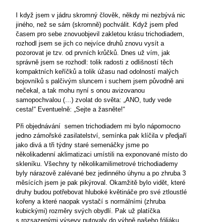
I když jsem v jádru skromný člověk, někdy mi nezbývá nic
jiného, než se sám (skromně) pochválit. Když jsem před
časem pro sebe znovuobjevil zakletou krásu trichodiadem,
rozhodl jsem se jich co nejvíce druhů znovu vysít a
pozorovat je tzv. od prvních krůčků. Dnes už vím, jak
správně jsem se rozhodl: tolik radosti z odlišností těch
kompaktních keříčků a tolik úžasu nad odolností malých
bojovníků s palčivým sluncem i suchem jsem původně ani
nečekal, a tak mohu nyní s onou avizovanou
samopochvalou (…) zvolat do světa: „ANO, tudy vede
cesta!“ Eventuelně: „Sejte a žasněte!“
Při objednávání
semen trichodiadem mi bylo nápomocno
jedno zámořské zasilatelství, semínka pak klíčila v předjaří
jako divá a tři týdny staré semenáčky jsme po
několikadenní aklimatizaci umístili na exponované místo do
skleníku. Všechny ty několikamilimetrové trichodiademy
byly nárazově zalévané bez jedinného úhynu a po zhruba 3
měsících jsem je pak pikýroval. Okamžitě bylo vidět, které
druhy budou potřebovat hluboké květináče pro své ztloustlé
kořeny a které naopak vystačí s normálními (zhruba
kubickými) rozměry svých obydlí. Pak už platíčka
s rozsazenými výsevy putovaly do výhně našeho fóliáku.