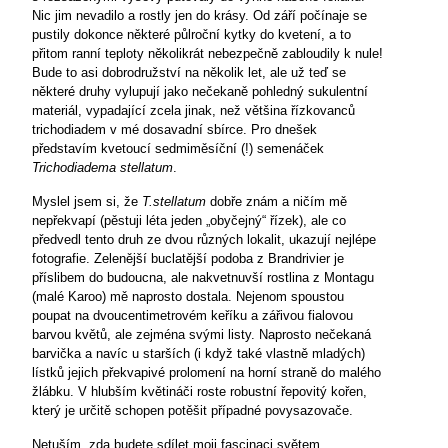
Nic jim nevadilo a rostly jen do krásy. Od září počínaje se
pustily dokonce některé půlroční kytky do kvetení, a to
přitom ranní teploty několikrát nebezpečně zabloudily k nule!
Bude to asi dobrodružství na několik let, ale už teď se
některé druhy vylupují jako nečekaně pohledný sukulentní
materiál, vypadající zcela jinak, než většina řízkovanců
trichodiadem v mé dosavadní sbírce. Pro dnešek
představím kvetoucí sedmiměsíční (!) semenáček
Trichodiadema stellatum
.
Myslel jsem si, že
T.stellatum
dobře znám a ničím mě
nepřekvapí (pěstuji léta jeden „obyčejný“ řízek), ale co
předvedl tento druh ze dvou různých lokalit, ukazují nejlépe
fotografie. Zelenější buclatější podoba z Brandrivier je
příslibem do budoucna, ale nakvetnuvší rostlina z Montagu
(malé Karoo) mě naprosto dostala. Nejenom spoustou
poupat na dvoucentimetrovém keříku a zářivou fialovou
barvou květů, ale zejména svými listy. Naprosto nečekaná
barvička a navíc u starších (i když také vlastně mladých)
lístků jejich překvapivé prolomení na horní straně do malého
žlábku. V hlubším květináči roste robustní řepovitý kořen,
který je určitě schopen potěšit případné povysazovače.
Netuším, zda budete sdílet moji fascinaci světem