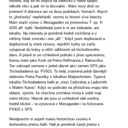
rostlina, kdy se mi stojíce na žebříčku v hlavě spojilo
několik věcí a pak mi to docvaklo - Mám nový druh se
jménem! A dokonce asi ve dvou podobách, formách. Abych
to „jihočesky“ nepřeháněl, vezmu tu historii více letecky.
Mám starší výsev z Mesagarden se jmenovkou
T.
sp. H
4255 aff.
hallii
. Nedohledal jsem k ní ani sběratele, ani
lokalitu. Na internetu je poměrně hodně rozšířená a u
většiny fotek zmizelo i ono „aff.“. Když jsem dopřesázel a
dopikýroval ty staré výsevy, největší kytky se začly
vylupovat do krásy a větší odlišnosti od trichoškového
davu. A právě to se vzhledově potkalo s jinou specieskou,
kterou mám jako řízek od Petra Hoffmanna z Rakovníka.
Ten zakoupil semena v jedné dávné akci semen SPS jako
Trichodiadema
sp. PV915. To tedy znamená ještě dávnější
sběrovku Petra Pavelky s lokalitou Matjiesfontein. Typová
lokalita
Trichodiadema
hallii
je „mezi Calitzdorp a Ladismith
v Malém Karoo“. Když se podíváte na příslušnou mapu této
oblasti, zjistíte, že všechna zmíněná místa k sobě mají
velmi blízko. Hlavně ale jsou si vzhledově obě rostliny
hodně blízké – ta výsevová z Mesagarden i ta řízkovaná
PV915 z SPS.
Neodpustím si aspoň malou historickou vsuvku k
druhovému jménu
h
allii
. Hall je poměrně časté jméno v