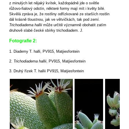
z minulých let nějaký kvítek, každopádně jde o světle
růžovo-fialový odstín, některé formy mají mít i květy bílé.
Skvělá zpráva je, že rostliny odřízkované ze starších rostlin
dál krásně tloustnou, jak ve větvičkách, tak pod zemí.
Trichodiadema hallii
může určitě významně obohatit zatím
druhově slabé české sbírky trichodiadem. J.
Fotografie 2:
1. Diademy T. halli, PV915, Matjiesfontein
2.
Trichodiadema
hallii
, PV915, Matjiesfontein
3. Druhý řízek T. hallii PV915, Matjiesfontein