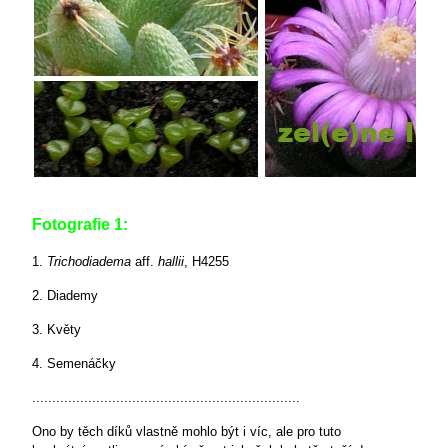
Fotografie 1:
1.
Trichodiadema
aff.
hallii
, H4255
2. Diademy
3. Květy
4. Semenáčky
...................................................................
Ono by těch díků vlastně mohlo být i víc, ale pro tuto