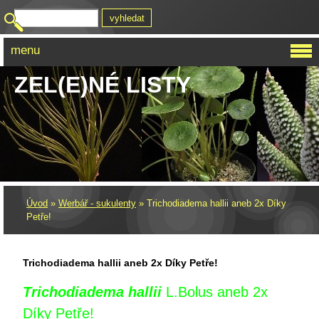
menu
ZEL(E)NÉ LISTY
Úvod
»
Werbář - sukulenty
»
Trichodiadema hallii aneb 2x Díky
Petře!
Trichodiadema hallii aneb 2x Díky Petře!
Trichodiadema hallii
L.Bolus aneb 2x
Díky Petře!