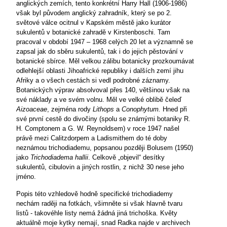
anglických zemích, tento konkrétní Harry Hall (1906-1986)
však byl původem anglický zahradník, který se po 2.
světové válce ocitnul v Kapském městě jako kurátor
sukulentů v botanické zahradě v Kirstenboschi. Tam
pracoval v období 1947 – 1968 celých 20 let a významně se
zapsal jak do sběru sukulentů, tak i do jejich pěstování v
botanické sbírce. Měl velkou zálibu botanicky prozkoumávat
odlehlejší oblasti Jihoafrické republiky i dalších zemí jihu
Afriky a o všech cestách si vedl podrobné záznamy.
Botanických výprav absolvoval přes 140, většinou však na
své náklady a ve svém volnu. Měl ve velké oblibě čeleď
Aizoaceae
, zejména rody
Lithops
a
Conophytum.
Hned při
své první cestě do divočiny (spolu se známými botaniky R.
H. Comptonem a G. W. Reynoldsem) v roce 1947 našel
právě mezi Calitzdorpem a Ladismithem do té doby
neznámou trichodiademu, popsanou později Bolusem (1950)
jako
Trichodiadema hallii
. Celkově „objevil“ desítky
sukulentů, cibulovin a jiných rostlin, z nichž 30 nese jeho
jméno.
Popis této vzhledově hodně specifické trichodiademy
nechám raději na fotkách, všimněte si však hlavně tvaru
listů - takovéhle listy nemá žádná jiná trichoška. Květy
aktuálně moje kytky nemají, snad Radka najde v archivech