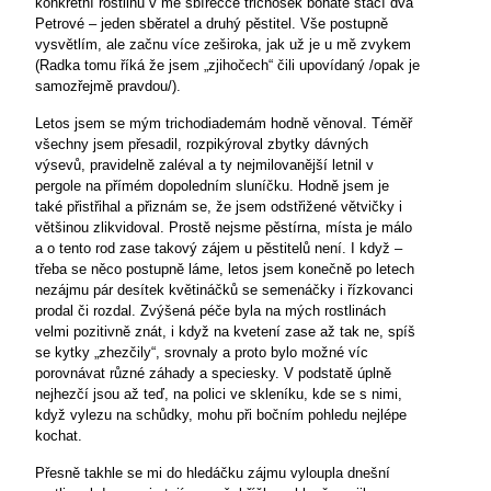
konkrétní rostlinu v mé sbírečce trichošek bohatě stačí dva
Petrové – jeden sběratel a druhý pěstitel. Vše postupně
vysvětlím, ale začnu více zeširoka, jak už je u mě zvykem
(Radka tomu říká že jsem „zjihočech“ čili upovídaný /opak je
samozřejmě pravdou/).
Letos jsem se mým trichodiademám hodně věnoval. Téměř
všechny jsem přesadil, rozpikýroval zbytky dávných
výsevů, pravidelně zaléval a ty nejmilovanější letnil v
pergole na přímém dopoledním sluníčku. Hodně jsem je
také přistřihal a přiznám se, že jsem odstřižené větvičky i
většinou zlikvidoval. Prostě nejsme pěstírna, místa je málo
a o tento rod zase takový zájem u pěstitelů není. I když –
třeba se něco postupně láme, letos jsem konečně po letech
nezájmu pár desítek květináčků se semenáčky i řízkovanci
prodal či rozdal. Zvýšená péče byla na mých rostlinách
velmi pozitivně znát, i když na kvetení zase až tak ne, spíš
se kytky „zhezčily“, srovnaly a proto bylo možné víc
porovnávat různé záhady a speciesky. V podstatě úplně
nejhezčí jsou až teď, na polici ve skleníku, kde se s nimi,
když vylezu na schůdky, mohu při bočním pohledu nejlépe
kochat.
Přesně takhle se mi do hledáčku zájmu vyloupla dnešní