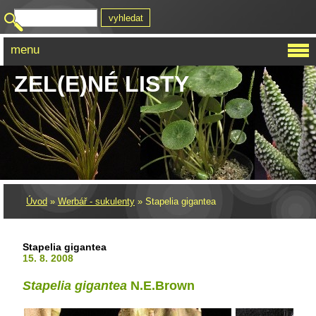
menu
ZEL(E)NÉ LISTY
Úvod
»
Werbář - sukulenty
»
Stapelia gigantea
Stapelia gigantea
15. 8. 2008
Stapelia gigantea
N.E.Brown