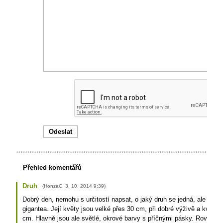
Přehled komentářů
Druh
(
HonzaC
,
3. 10. 2014
9:39
)
Dobrý den, nemohu s určitostí napsat, o jaký druh se jedná, ale na 1
gigantea. Její květy jsou velké přes 30 cm, při dobré výživě a kvete-li
cm. Hlavně jsou ale světlé, okrové barvy s příčnými pásky. Rovněž 