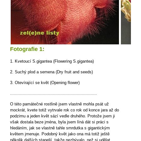
Fotografie 1:
1. Kvetoucí S.gigantea (Flowering S.gigantea)
2. Suchý plod a semena (Dry fruit and seeds)
3. Otevírající se květ (Opening flower)
.....................................................................
O této památečné rostlině jsem vlastně mohla psát už
mockrát, kvete totiž vytrvale rok co rok od konce jara až do
podzimu a jeden květ sází vedle druhého. Protože jsem ji
však dostala beze jména, byla jsem líná dát si práci s
hledáním, jak se vlastně tahle smrdutka s gigantickým
květem jmenuje. Podobný květ jako ona má totiž ještě
několik dalších stapelií, takže nezbývalo, než si udělat