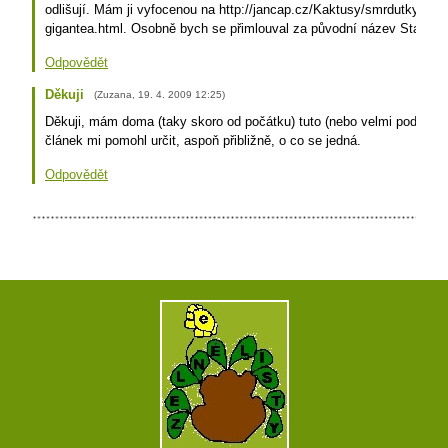
odlišují. Mám ji vyfocenou na http://jancap.cz/Kaktusy/smrdutky/slide
gigantea.html. Osobně bych se přimlouval za původní název Stapelia 
Odpovědět
Děkuji
(
Zuzana
,
19. 4. 2009
12:25
)
Děkuji, mám doma (taky skoro od počátku) tuto (nebo velmi podobnou..
článek mi pomohl určit, aspoň přibližně, o co se jedná.
Odpovědět