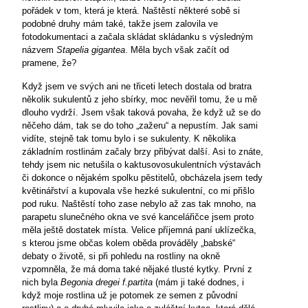
pořádek v tom, která je která. Naštěstí některé sobě si
podobné druhy mám také, takže jsem zalovila ve
fotodokumentaci a začala skládat skládanku s výsledným
názvem
Stapelia gigantea
. Měla bych však začít od
pramene, že?
Když jsem ve svých ani ne třiceti letech dostala od bratra
několik sukulentů z jeho sbírky, moc nevěřil tomu, že u mě
dlouho vydrží. Jsem však taková povaha, že když už se do
něčeho dám, tak se do toho „zažeru“ a nepustím. Jak sami
vidíte, stejně tak tomu bylo i se sukulenty. K několika
základním rostlinám začaly brzy přibývat další. Asi to znáte,
tehdy jsem nic netušila o kaktusovosukulentních výstavách
či dokonce o nějakém spolku pěstitelů, obcházela jsem tedy
květinářství a kupovala vše hezké sukulentní, co mi přišlo
pod ruku. Naštěstí toho zase nebylo až zas tak mnoho, na
parapetu slunečného okna ve své kancelářičce jsem proto
měla ještě dostatek místa. Velice příjemná paní uklízečka,
s kterou jsme občas kolem oběda prováděly „babské“
debaty o životě, si při pohledu na rostliny na okně
vzpomněla, že má doma také nějaké tlusté kytky. První z
nich byla
Begonia dregei f.partita
(mám ji také dodnes, i
když moje rostlina už je potomek ze semen z původní