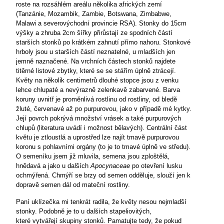
roste na rozsáhlém areálu několika afrických zemí
(Tanzánie, Mozambik, Zambie, Botswana, Zimbabwe,
Malawi a severovýchodní provincie RSA). Stonky do 15cm
výšky a zhruba 2cm šířky přirůstají ze spodních částí
starších stonků po krátkém zahnutí přímo nahoru. Stonkové
hrboly jsou u starších částí neznatelné, u mladších jen
jemně naznačené. Na vrchních částech stonků najdete
titěrné listové zbytky, které se se stářím úplně ztrácejí.
Květy na několik centimetrů dlouhé stopce jsou z venku
lehce chlupaté a nevýrazně zelenkavě zabarvené. Barva
koruny uvnitř je proměnlivá rostlinu od rostliny, od bledě
žluté, červenavé až po purpurovou, jako v případě mé kytky.
Její povrch pokrývá množství vrásek a také purpurových
chlupů (literatura uvádí i možnost bělavých). Centrální část
květu je ztloustlá a uprostřed lze najít tmavě purpurovou
koronu s pohlavními orgány (to je to tmavé úplně ve středu).
O semeníku jsem již mluvila, semena jsou zploštělá,
hnědavá a jako u dalších
Apocynaceae
po otevření lusku
ochmýřená. Chmýří se brzy od semen odděluje, slouží jen k
dopravě semen dál od mateční rostliny.
Paní uklízečka mi tenkrát radila, že květy nesou nejmladší
stonky. Podobně je to u dalších stapeliovitých,
které
vytvářejí skupiny stonků. Pamatujte tedy, že pokud