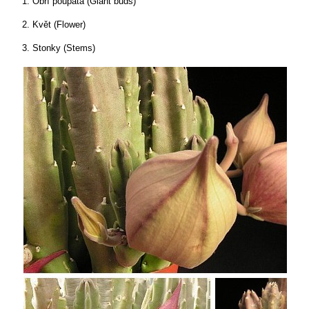
1. Obří poupata (Giant buds)
2. Květ (Flower)
3. Stonky (Stems)