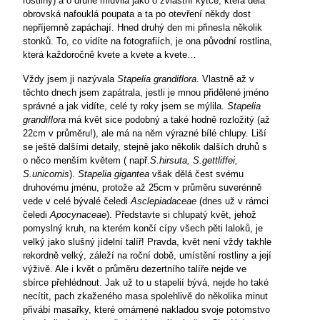
rostliny) a o druhé mluvila jako o zvláštní kytce, která dělá
obrovská nafouklá poupata a ta po otevření někdy dost
nepříjemně zapáchají. Hned druhý den mi přinesla několik
stonků. To, co vidíte na fotografiích, je ona původní rostlina,
která každoročně kvete a kvete a kvete…
Vždy jsem ji nazývala
Stapelia grandiflora
. Vlastně až v
těchto dnech jsem zapátrala, jestli je mnou přidělené jméno
správné a jak vidíte, celé ty roky jsem se mýlila.
Stapelia
grandiflora
má květ sice podobný a také hodně rozložitý (až
22cm v průměru!), ale má na něm výrazné bílé chlupy. Liší
se ještě dalšími detaily, stejně jako několik dalších druhů s
o něco menším květem ( např.
S.hirsuta, S.gettliffei,
S.unicornis
).
Stapelia gigantea
však dělá čest svému
druhovému jménu, protože až 25cm v průměru suverénně
vede v celé bývalé čeledi
Asclepiadaceae
(dnes už v rámci
čeledi
Apocynaceae
). Představte si chlupatý květ, jehož
pomyslný kruh, na kterém končí cípy všech pěti laloků, je
velký jako slušný jídelní talíř! Pravda, květ není vždy takhle
rekordně velký, záleží na roční době, umístění rostliny a její
výživě. Ale i květ o průměru dezertního talíře nejde ve
sbírce přehlédnout. Jak už to u stapelií bývá, nejde ho také
necítit, pach zkaženého masa spolehlivě do několika minut
přivábí masařky, které omámené nakladou svoje potomstvo