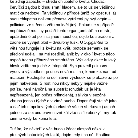
ke zdroji zápachu – středu chlupatého květu. Chudáci
červíčci zajdou bídnou smrtí hladem, ale to už se většinou
matička nedozví. Ta většinou v přírodě (aniž by opět tušila)
svou chlupatou nožkou přenese vytržený pylový orgán –
pollinium ze středu květu na květ jiný. Pokud se v případě
nepříbuzné rostliny podaří tento orgán „umístit“ na místo,
uprázdněné od pollinia jinou mouchou, dojde ke sprášení a
začne se vyvíjet plod – dvourohý lusk. U
S.gigantea
to
většinou funguje i z květu na květ, protože semeník se
předloni udělal i na mé rostlině, aniž by v okolí kvetlo něco
aspoň trochu příbuzného smrdutého. Výsledky akce kulový
blesk vidíte na jedné z fotografií. Syn provedl pokusný
výsev a výsledkem je dnes nová rostlina, k nerozeznání od
mateční. Pochopitelně definitivní výsledek se prokáže až po
jejím nakvetení. S rostlinou nikdy nebyly nějaké vážné
potíže, není náročná na substrát (chudák už je léta
nepřesazená, jen občas přihnojená), zálivka v sezóně
zhruba jednou týdně a v zimě sucho. Doporučuji stejně jako
u dalších stapeliovitých (a vlastně všech sbírkovek) aspoň
jednou za sezónu preventivní zálivku na "breberky", my tak
činíme vždy ke konci léta.
Tuším, že někteří z vás budou žádat alespoň několik
přesných botanických faktů, dojde tedy i na ně. Rostlina