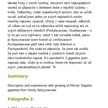
dáváte řízky z menší rostliny, ořezáním těch nejkrajnějších
stonků se připravíte v dohledné době o největší ozdobu –
květy. Odborníky, znalé stapeliovitých prosím, aby se určitě
ozvali, pokud jsem jednu ze svých nejstarších rostlin
neurčila nakonec správně. Učený z nebe nespadl, odborník
už vůbec ne a já se za odborníka určitě nepovažuji
ani ve
svých oblíbených čeledích (
Portulacacea
e,
Oxalidaceae
– o
ty se jen více zajímám), natož v tak rozsáhlé čeledi, jakou
je
Apocynaceae
(sem kromě už zmiňovaných
Asclepiadaceae patří také větší rody
Adenium
a
Pachypodium
). Ale snad mi odpustíte, že jsem tak smělá,
že sem tam o nějaké rostlině z ostatních čeledí zkusím
něco konkrétního napsat. A o památeční
S.gigantea
jsem
napsala ráda, vždyť je to rostlina, která mě doprovází už od
mých „sukulentářských plenek“.
R.
Summary:
Description and experiences with growing of African
Stapelia
gigantea
from family
Apocynaceae
.
Fotografie 2: