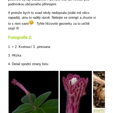
podmínkou občasného přihnojení.
A protože bych to snad nikdy nedopsala (stále mě něco
napadá), utnu to raději rázně. Nebojte se siningií a zkuste si
to s nimi sami
. Tyhle hlízovité gesnerky za to určitě
stojí! R.
Fotografie 2:
1. + 2. Kvetoucí
S. piresiana
3. Hlízka
4. Detail spodní strany listu