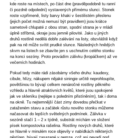
kde roste na místech, po část dne (pravděpodobně tu ranní
či pozdně odpolední) vystavených přímému slunci. Stonek
roste vzpřímeně, listy barvy khaki v šestilistém přeslenu
(jejich počet možná nemusí být pravidlem) jsou krátce
sametově chlupaté z obou stran, spodní strana je v mládí
úplně stříbrná, okraje jsou jemně pilovité. Jako u jiných
druhů rostlině nedělá dobře zalévání na listy, obzvláště když
pak na ně může svítit prudké slunce. Následných hnědých
skvrn na listech se zbavíte jen s uschnutím celého stonku
na konci sezóny. Proto provádím zálivku (kropáčkem) až ve
večerních hodinách.
Pokud tedy máte rádi zásobárny všeho druhu: kaudexy,
cibule, hlízy, nákupem nějaké siningie určitě neprohloupíte,
povětšinou to bývají celkem nenáročné rostliny pěkného
vzhledu a hlavně atraktivních květů, které jsou spokojené
jak ve skleníku (nejlépe s poledním přistíněním), tak i doma
na okně. Tu nejtemnější část zimy dovedou přečkat v
zataženém stavu a začátek růstu nového stonku můžeme
načasovat do lepších světelných podmínek. Zálivka v
sezóně stačí 1 – 2 x týdně, substrát míchám ve složení
písek kompostovka rašelina. Rostliny nových druhů, které
se hlavně v minulém roce objevily v nabídkách některých
pěstíren, bývají zasazené v pemze, což asi nevadí pod