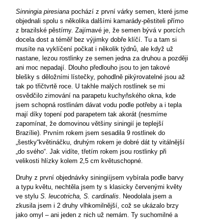
Sinningia piresiana
pochází z první várky semen, které jsme
objednali spolu s několika dalšími kamarády-pěstiteli přímo
z brazilské pěstírny. Zajímavé je, že semen bývá v porcích
docela dost a téměř bez výjimky dobře klíčí. Tu a tam si
musíte na vyklíčení počkat i několik týdnů, ale když už
nastane, lezou rostlinky ze semen jedna za druhou a později
ani moc nepadají. Dlouho předlouho jsou to jen takové
blešky s děložními lístečky, pohodlně pikýrovatelné jsou až
tak po třičtvrtě roce. U takhle malých rostlinek se mi
osvědčilo zimování na parapetu kuchyňského okna, kde
jsem schopná rostlinám dávat vodu podle potřeby a i tepla
mají díky topení pod parapetem tak akorát (nesmíme
zapomínat, že domovinou většiny siningií je teplejší
Brazílie). Prvním rokem jsem sesadila 9 rostlinek do
„šestky“květináčku, druhým rokem je dobré dát ty vitálnější
„do svého“. Jak vidíte, třetím rokem jsou rostlinky při
velikosti hlízky kolem 2,5 cm květuschopné.
Druhy z první objednávky siningiíjsem vybírala podle barvy
a typu květu, nechtěla jsem ty s klasicky červenými květy
ve stylu
S. leucotricha, S. cardinalis
. Neodolala jsem a
zkusila jsem i 2 druhy vlhkomilnější, což se ukázalo brzy
jako omyl – ani jeden z nich už nemám. Ty suchomilné a