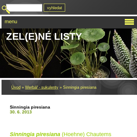
menu
ZEL(E)NÉ LISTY
Úvod
»
Werbář - sukulenty
»
Sinningia piresiana
Sinningia piresiana
30. 6. 2013
Sinningia piresiana
(Hoehne) Chautems