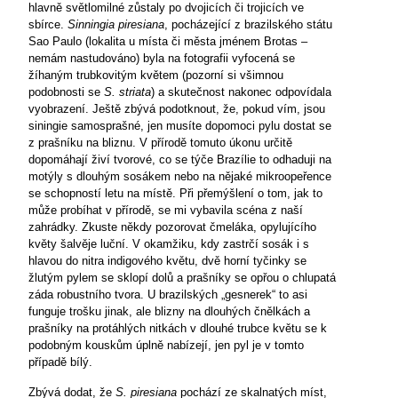
hlavně světlomilné zůstaly po dvojicích či trojicích ve
sbírce.
Sinningia piresiana
, pocházející z brazilského státu
Sao Paulo (lokalita u místa či města jménem Brotas –
nemám nastudováno) byla na fotografii vyfocená se
žíhaným trubkovitým květem (pozorní si všimnou
podobnosti se
S. striata
) a skutečnost nakonec odpovídala
vyobrazení. Ještě zbývá podotknout, že, pokud vím, jsou
siningie samosprašné, jen musíte dopomoci pylu dostat se
z prašníku na bliznu. V přírodě tomuto úkonu určitě
dopomáhají živí tvorové, co se týče Brazílie to odhaduji na
motýly s dlouhým sosákem nebo na nějaké mikroopeřence
se schopností letu na místě. Při přemýšlení o tom, jak to
může probíhat v přírodě, se mi vybavila scéna z naší
zahrádky. Zkuste někdy pozorovat čmeláka, opylujícího
květy šalvěje luční. V okamžiku, kdy zastrčí sosák i s
hlavou do nitra indigového květu, dvě horní tyčinky se
žlutým pylem se sklopí dolů a prašníky se opřou o chlupatá
záda robustního tvora. U brazilských „gesnerek“ to asi
funguje trošku jinak, ale blizny na dlouhých čnělkách a
prašníky na protáhlých nitkách v dlouhé trubce květu se k
podobným kouskům úplně nabízejí, jen pyl je v tomto
případě bílý.
Zbývá dodat, že
S. piresiana
pochází ze skalnatých míst,