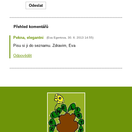
Přehled komentářů
Pekna, elegantni
(
Eva Egertova
,
30. 6. 2013
14:55
)
Pisu si ji do seznamu. Zdravim, Eva
Odpovědět