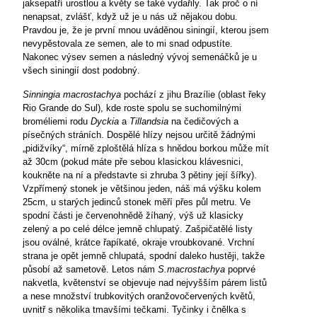
jaksepatří urostlou a květy se také vydařily. Tak proč o ní
nenapsat, zvlášť, když už je u nás už nějakou dobu.
Pravdou je, že je první mnou uváděnou siningií, kterou jsem
nevypěstovala ze semen, ale to mi snad odpustíte.
Nakonec výsev semen a následný vývoj semenáčků je u
všech siningií dost podobný.
Sinningia macrostachya
pochází z jihu Brazílie (oblast řeky
Rio Grande do Sul), kde roste spolu se suchomilnými
broméliemi rodu
Dyckia
a
Tillandsia
na čedičových a
písečných stráních. Dospělé hlízy nejsou určitě žádnými
„pidižvíky“, mírně zploštělá hlíza s hnědou borkou může mít
až 30cm (pokud máte pře sebou klasickou klávesnici,
koukněte na ní a představte si zhruba 3 pětiny její šířky).
Vzpřímený stonek je většinou jeden, náš má výšku kolem
25cm, u starých jedinců stonek měří přes půl metru. Ve
spodní části je červenohnědě žíhaný, výš už klasicky
zelený a po celé délce jemně chlupatý. Zašpičatělé listy
jsou oválné, krátce řapíkaté, okraje vroubkované. Vrchní
strana je opět jemně chlupatá, spodní daleko hustěji, takže
působí až sametově. Letos nám
S.macrostachya
poprvé
nakvetla, květenství se objevuje nad nejvyšším párem listů
a nese množství trubkovitých oranžovočervených květů,
uvnitř s několika tmavšími tečkami. Tyčinky i čnělka s