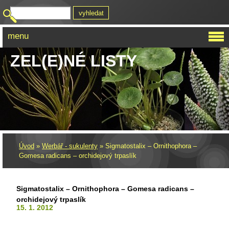
menu
ZEL(E)NÉ LISTY
Úvod
»
Werbář - sukulenty
»
Sigmatostalix – Ornithophora –
Gomesa radicans – orchidejový trpaslík
Sigmatostalix – Ornithophora – Gomesa radicans –
orchidejový trpaslík
15. 1. 2012