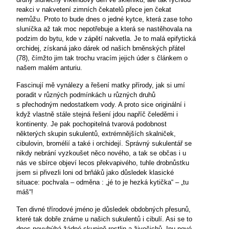
reakci v nakvetení zimních čekatelů přece jen čekat
nemůžu. Proto to bude dnes o jedné kytce, která zase toho
sluníčka až tak moc nepotřebuje a která se nastěhovala na
podzim do bytu, kde v zápětí nakvetla. Je to malá epifytická
orchidej, získaná jako dárek od našich brněnských přátel
(78), čímžto jim tak trochu vracím jejich úder s článkem o
našem malém anturiu.
Fascinují mě vynálezy a řešení matky přírody, jak si umí
poradit v různých podmínkách u různých druhů
s přechodným nedostatkem vody. A proto sice originální i
když vlastně stále stejná řešení jdou napříč čeleděmi i
kontinenty. Je pak pochopitelná tvarová podobnost
některých skupin sukulentů, extrémnějších skalniček,
cibulovin, bromélií a také i orchidejí. Správný sukulentář se
nikdy nebrání vyzkoušet něco nového, a tak se občas i u
nás ve sbírce objeví lecos překvapivého, tuhle drobnůstku
jsem si přivezli loni od brňáků jako důsledek klasické
situace: pochvala – odměna : „jé to je hezká kytička“ – „tu
máš“!
Ten divné třírodové jméno je důsledek obdobných přesunů,
které tak dobře známe u našich sukulentů i cibulí. Asi se to
dnes nevyhýbá žádné skupině rostlin a živočichů. Inu nové