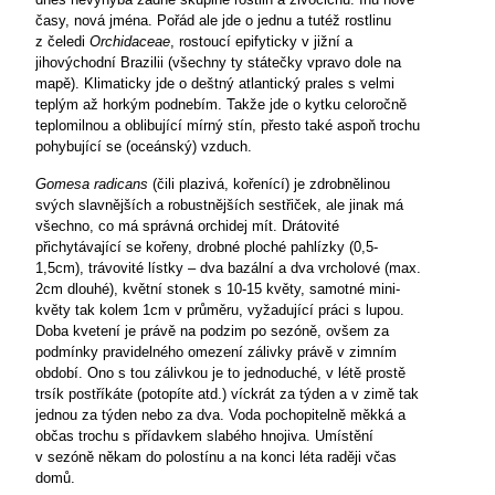
časy, nová jména. Pořád ale jde o jednu a tutéž rostlinu
z čeledi
Orchidaceae
, rostoucí epifyticky v jižní a
jihovýchodní Brazilii (všechny ty státečky vpravo dole na
mapě). Klimaticky jde o deštný atlantický prales s velmi
teplým až horkým podnebím. Takže jde o kytku celoročně
teplomilnou a oblibující mírný stín, přesto také aspoň trochu
pohybující se (oceánský) vzduch.
Gomesa radicans
(čili plazivá, kořenící) je zdrobnělinou
svých slavnějších a robustnějších sestřiček, ale jinak má
všechno, co má správná orchidej mít. Drátovité
přichytávající se kořeny, drobné ploché pahlízky (0,5-
1,5cm), trávovité lístky – dva bazální a dva vrcholové (max.
2cm dlouhé), květní stonek s 10-15 květy, samotné mini-
květy tak kolem 1cm v průměru, vyžadující práci s lupou.
Doba kvetení je právě na podzim po sezóně, ovšem za
podmínky pravidelného omezení zálivky právě v zimním
období. Ono s tou zálivkou je to jednoduché, v létě prostě
trsík postříkáte (potopíte atd.) víckrát za týden a v zimě tak
jednou za týden nebo za dva. Voda pochopitelně měkká a
občas trochu s přídavkem slabého hnojiva. Umístění
v sezóně někam do polostínu a na konci léta raději včas
domů.