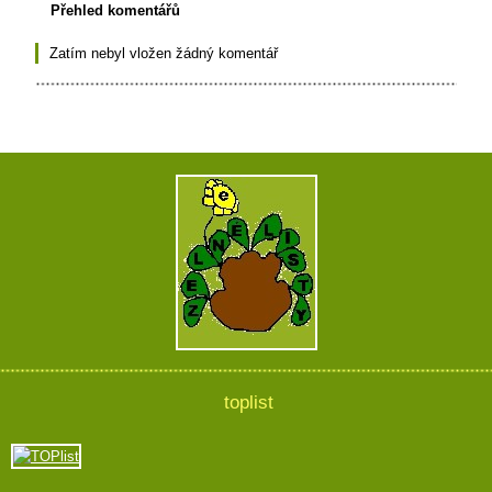
Přehled komentářů
Zatím nebyl vložen žádný komentář
toplist