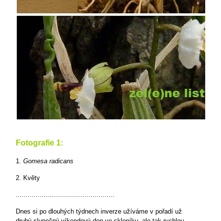
Fotografie 1:
1.
Gomesa radicans
2. Květy
..................................................
Dnes si po dlouhých týdnech inverze užíváme v pořadí už
druhý slunečný víkendový den ve skleníku, ale tak rychlou