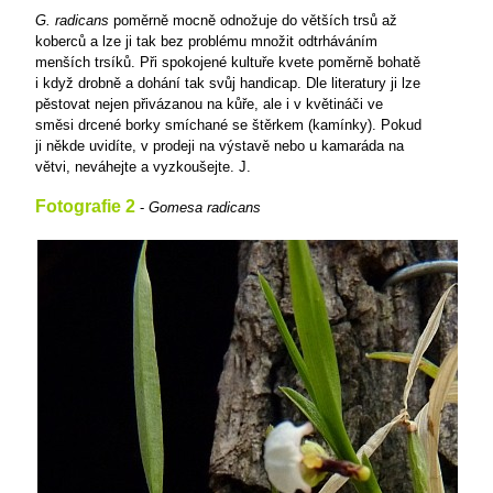
G. radicans
poměrně mocně odnožuje do větších trsů až
koberců a lze ji tak bez problému množit odtrháváním
menších trsíků. Při spokojené kultuře kvete poměrně bohatě
i když drobně a dohání tak svůj handicap. Dle literatury ji lze
pěstovat nejen přivázanou na kůře, ale i v květináči ve
směsi drcené borky smíchané se štěrkem (kamínky). Pokud
ji někde uvidíte, v prodeji na výstavě nebo u kamaráda na
větvi, neváhejte a vyzkoušejte. J.
Fotografie 2
-
Gomesa radicans