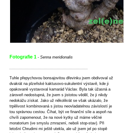
Fotografie 1
-
Senna meridionalis
..................................................................
Tuhle přepychovou bonsajovitou dřevinku jsem obdivoval už
dvakrát na plzeňské kaktusovo-sukulentní výstavě, kde ji
opakovaně vystavoval kamarád Václav. Byla tak úžasná a
zároveň nedostupná, že jsem s jistotou věděl, že ji nikdy
nedokážu získat. Jako už několikrát se však ukázalo, že
trpělivost kombinovaná s jistou neovladatelnou závislostí je
tou správnou cestou. Číhat, být ve finanční síle a aspoň na
chvíli zapomenout, že na nové kytky už máme věčné
moratorium (ve smyslu zmrazení, neboli stop-stav). Při
letošní Chrudimi mi ještě utekla, ale už jsem jel po stopě