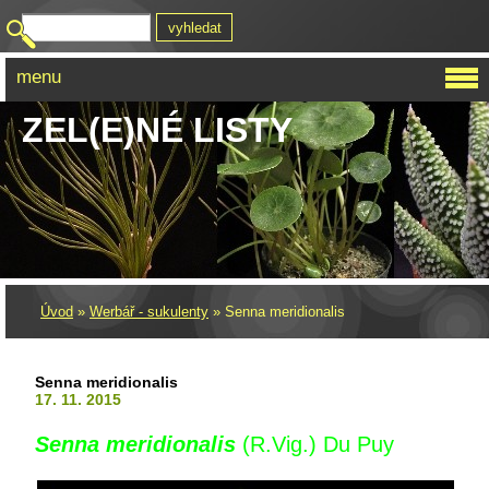
menu
ZEL(E)NÉ LISTY
Úvod
»
Werbář - sukulenty
»
Senna meridionalis
Senna meridionalis
17. 11. 2015
Senna meridionalis
(R.Vig.) Du Puy