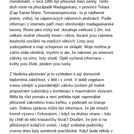
meridionalis
, v roce 1995 byl přesunut mezi senny. Tento
druh roste na jihozápadě Madagaskaru, v provincii Toliara
(Cap Sainte Marie, Tsimanampetsosta - to je nádherné
jméno, viďte), na vápencových náhorních plošinách. Podle
informací z internetu patří mezi ohroženější madagaskarské
taxony. Roste jako nízký keř, dosahuje velikosti 1-2m, má
celkem slušně ztloustlý kmen i větve, bizarní jsou zejména
boulovitá zesílení na starších větvích. Listy jsou
sudozpeřené a mají schopnost se sklápět. Moje rostlina je
zatím stále olistěná, myslím si ale, že nakonec po omezení
zálivky na zimu listy shodí. Opět vyčtená informace –
květy jsou žluté, plodem jsou lusky.
Z hlediska pěstování je to vzhledem k její domovině
teplomilná záležitost, v létě i v zimě. V době vegetace
snese silnější a pravidelnější zálivku (ovšem při hodně
propustném substrátu) v kombinaci s maximálním sluncem.
Měla by růst pomalu a není potřeba nijak napomáhat
přirozeně zakrslému tvaru keříku, v podstatě se tvaruje
sám. Dobrou zprávou může být informace, že jde množit
kromě výsevu i řízkováním, i když na druhou stranu – kdo
by chtěl do této krasavičky řezat? Doufám, že jste si na
přiložených kolážích smlsli, i když světelné podmínky
zrovna dnes byly extrémně prachbídné. Když bude někdy v