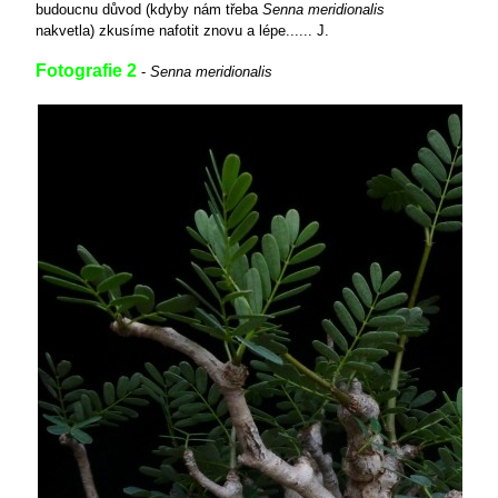
budoucnu důvod (kdyby nám třeba
Senna meridionalis
nakvetla) zkusíme nafotit znovu a lépe...... J.
Fotografie 2
-
Senna meridionalis