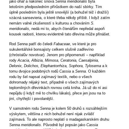
jako ohař a nakonec snová
Senna meridionalis
byla
letošním předposledním přírůstkem do naší sbírky. Tím
úplně posledním byla ještě snovější (a bohužel též i dražší)
vzácná sansevieria, o které třeba někdy příště. I když zatím
nemám valné zkušeností s kulturou a chováním
S.
meridionalis
, nedá mi to, abych čtenářům nepředal aspoň
kousek radosti, kterou evidentně tato dřevina může přinášet.
Rod
Senna
patří do čeledi
Fabaceae
, ve které je pro
sukulentářské bonsajisty celkem slušně zadřevíno
(chróstalův novotvar). Jenom pro připomenutí – například
rody
Acacia, Albizia, Mimosa, Ceratonia, Caesalpinia,
Delonix, Dolichos, Elephantorrhiza, Sophora, Tylosema
a k
tomu dvojice podobných rodů
Cassia
a
Senna.
O každém
rodu by šel napsat zajímavý textík, nebo o všech
dohromady nějaký text, případně o všech zajímavých
teplomilných dřevinkách rovnou celá kniha. Já už do ní asi
nepůjdu (i když mě to chvilku lákalo), přece jen jsou na to
jiní, chytřejší i povolanější.
V samotném rodu
Senna
je kolem 50 druhů s rozsáhlejším
výskytem, většina z nich bohužel není nijak zvlášť
zajímavá. To ale naprosto neplatí o madagaskarském druhu
Senna meridionalis.
Původně byl popsán jako
Cassia