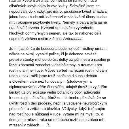
náznak květenství a asi po měsíci se na konci řídce
olistěných lodyh objevily dva květy. Schválně jsem se
nepodívala do knížky, jak má
S. jacobsenii
kvést a hádala,
jakou barvu bude mít květenství a zda květní úbory budou
mít i okrajové jazykovité květy. Neměly a barva byla jasně
oranžově červená. Kvetení se uzavřelo vytvořením
hluchých ochmýřených semen, ale tak to nakonec dělá
naprostá většina rostlin z čeledi
Asteraceae
.
Je mi jasné, že do budoucna bude nejlepší rostliny umístit
někde na okraji vysoké police, či je dokonce zavěsit,
protože stonky mohou dorůst délky až půl metru a násilně je
řezat znamená zanechat viditelné stopy, o traumatu pro
rostlinu ani nemluvě. Vůbec se teď na řezání rostlin dívám
trochu jinak, měli jsme totiž nedávno dlouhou debatu
s člověkem více než fundovaným (studovaným a
diplomovaným)a věřte či nevěřte, údajně (když to vyjádřím
laicky) už prý existuje vědní botanický obor, adekvátní
k neurologii u člověka, čímž se tak trochu přiznává, že se
uvnitř rostlin dějí procesy, nepříliš vzdálené neurologickým
procesům u zvířat a u člověka. Vždycky, když teď stojím
nad rostlinou s nůžkami v ruce, vytane mi na mysli to, o
čem jsme mluvili, ruka se mi trochu roztřese a začnu mít
mrazení v zádech…
R.