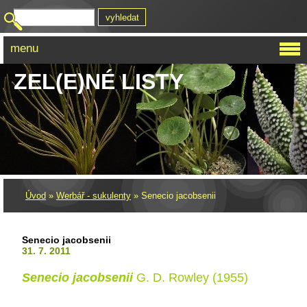
menu
ZEL(E)NÉ LISTY
Úvod
»
Werbář - sukulenty
»
Senecio jacobsenii
Senecio jacobsenii
31. 7. 2011
Senecio jacobsenii
G. D. Rowley (1955)