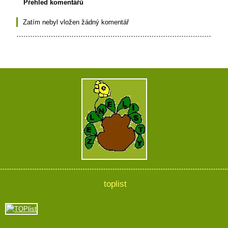
Přehled komentářů
Zatím nebyl vložen žádný komentář
toplist