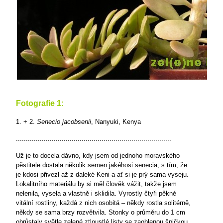
Fotografie 1:
1. + 2.
Senecio jacobsenii
, Nanyuki, Kenya
..............................................................................
Už je to docela dávno, kdy jsem od jednoho moravského
pěstitele dostala několik semen jakéhosi senecia, s tím, že
je kdosi přivezl až z daleké Keni a ať si je prý sama vyseju.
Lokalitního materiálu by si měl člověk vážit, takže jsem
nelenila, vysela a vlastně i sklidila. Vyrostly čtyři pěkné
vitální rostliny, každá z nich osobitá – někdy rostla solitérně,
někdy se sama brzy rozvětvila. Stonky o průměru do 1 cm
obrůstaly světle zelené ztloustlé listy se zaoblenou špičkou.