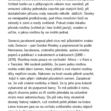
Vzhled rostlin se s přibývajícím věkem moc neměnil, při
omezení zálivky jednoduše zaschlo pár starých listů, při
dostatečném přísunu vody narostlo několik
dalších. Stonky
se nenápadně prodlužovaly, pod tíhou množství listů se
sklonily k zemi a rostly svěšeně. Pokud znáte lokalitu
původu rostliny (vzhled je i bez květů jasný), snadno si
určíte, o jakou rostlinu by se mohlo jednat.
Senecio jacobsenii
popsal před více než půlstoletím znalec
rodu
Senecio
– pan Gordon Rowley a pojmenoval ho podle
Hermanna Jacobsena, známého pěstitele, autora mnoha
popisů a publikací o sukulentech a kaktusech (1898 –
1978). Rostlina roste pouze ve východní
Africe – v Keni a
v Tanzánii. Mě osobně potěšilo, že jsem jednu rostlinu
mohla vrátit dárci semen, který přišel o své vlastní rostliny
díky nepřízni osudu. Nakonec se kruh osudu pěkně uzavřel,
když k nám přijel i sběratel původních semen. Zaradoval
se, že vidí známé rostlinky a hlásil, že ty jeho jsou krásně
vybarvené až do purpurové barvy. To mě pobídlo k tomu,
abych zkusmo jednu ze tří rostlin přendala na osluněné
místo mezi adromischusy. Do půl roku listy skutečně
dostaly fialový nádech, což rostlině ještě přidalo na kráse.
Letos koncem jara se na vrcholu svěšeného stonku objevil