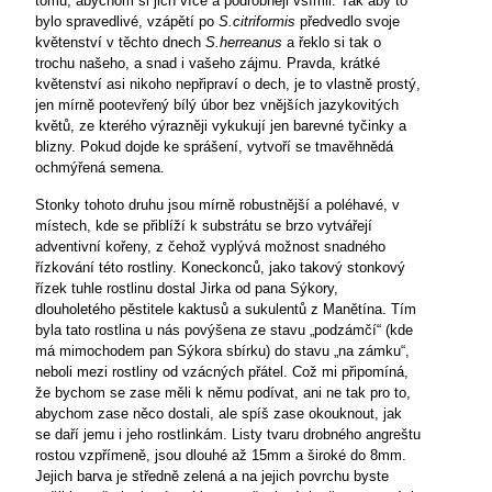
tomu, abychom si jich více a podrobněji všímli. Tak aby to
bylo spravedlivé, vzápětí po
S.citriformis
předvedlo svoje
květenství v těchto dnech
S.herreanus
a řeklo si tak o
trochu našeho, a snad i vašeho zájmu. Pravda, krátké
květenství asi nikoho nepřipraví o dech, je to vlastně prostý,
jen mírně pootevřený bílý úbor bez vnějších jazykovitých
květů, ze kterého výrazněji vykukují jen barevné tyčinky a
blizny. Pokud dojde ke sprášení, vytvoří se tmavěhnědá
ochmýřená semena.
Stonky tohoto druhu jsou mírně robustnější a poléhavé, v
místech, kde se přiblíží k substrátu se brzo vytvářejí
adventivní kořeny, z čehož vyplývá možnost snadného
řízkování této rostliny. Koneckonců, jako takový stonkový
řízek tuhle rostlinu dostal Jirka od pana Sýkory,
dlouholetého pěstitele kaktusů a sukulentů z Manětína. Tím
byla tato rostlina u nás povýšena ze stavu „podzámčí“ (kde
má mimochodem pan Sýkora sbírku) do stavu „na zámku“,
neboli mezi rostliny od vzácných přátel. Což mi připomíná,
že bychom se zase měli k němu podívat, ani ne tak pro to,
abychom zase něco dostali, ale spíš zase okouknout, jak
se daří jemu i jeho rostlinkám. Listy tvaru drobného angreštu
rostou vzpřímeně, jsou dlouhé až 15mm a široké do 8mm.
Jejich barva je středně zelená a na jejich povrchu byste