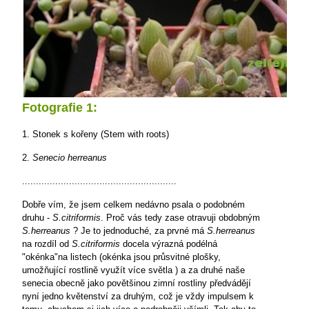
Fotografie 1:
1. Stonek s kořeny (Stem with roots)
2.
Senecio herreanus
........................................................
Dobře vím, že jsem celkem nedávno psala o podobném
druhu -
S.citriformis
. Proč vás tedy zase otravuji obdobným
S.herreanus
? Je to jednoduché, za prvné má
S.herreanus
na rozdíl od
S.citriformis
docela výrazná podélná
"okénka"na listech (okénka jsou průsvitné plošky,
umožňující rostlině využít více světla ) a za druhé naše
senecia obecně jako povětšinou zimní rostliny předvádějí
nyní jedno květenství za druhým, což je vždy impulsem k