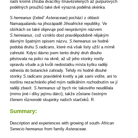
našli kromě zhruba dvacítky tmavězelených až purpurových
podélných proužků také dvě výrazná podélná okénka.
S.herreanus
(čeledˇ
Asteraceae
) pochází z oblasti
Namaqualandu na jihozápadě Jihoafrické republiky. Ve
sbírkách se také objevuje pod nesprávným názvem
S.herreianus
, což vzniklo
dost pravděpodobně nějakým
dávným špatným opisem názvu.
S.herreanus
se hodně
podobá druhu
S.radicans
, které má však listy užší a mírně
zahnuté. Kdysi dávno jsem tento druhý druh dlouho
pěstovala na polici na okně, až už jeho stonky rostly
opravdu všude a já kvůli nedostatku místa kytku raději
odnesla do botanické zahrady. Tehdy mi hodně dlouhé
stonky
S.radicans
pravidelně kvetly a jak sami vidíte, ani to
rostlinu nezachránilo před mým radikálním rozhodnutím se jí
raději zbavit.
S.herreanus
už bych nic takového neudělala
(mimo jiné i díky jejímu dárci), takže zůstane čestným
členem různorodé skupinky našich starčeků.
R.
Summary:
Description and experiences with growing of south- African
Senecio herreanus
from family
Asteraceae
.