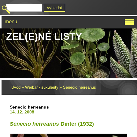
menu
ZEL(E)NÉ LISTY
Úvod
»
Werbář - sukulenty
»
Senecio herreanus
Senecio herreanus
14. 12. 2008
Senecio herreanus
Dinter (1932)