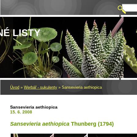
NÉ LISTY
Úvod
»
Werbář - sukulenty
»
Sansevieria aethiopica
Sansevieria aethiopica
15. 6. 2008
Sansevieria aethiopica
Thunberg (1794)