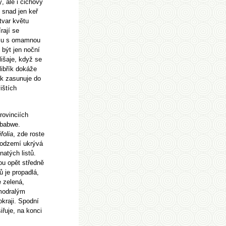
, ale i čichový
 snad jen keř
tvar květu
rají se
olu s omamnou
 být jen noční
lišaje, když se
libřík dokáže
ák zasunuje do
ištích
provinciích
mbabwe.
folia
, zde roste
podzemí ukrývá
natých listů.
ou opět středně
ů je propadlá,
e zelená,
amodralým
kraji. Spodní
iřuje, na konci