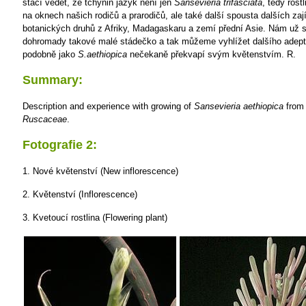
stačí vědět, že tchýnin jazyk není jen
Sansevieria trifasciata
, tedy rost
na oknech našich rodičů a prarodičů, ale také další spousta dalších za
botanických druhů z Afriky, Madagaskaru a zemí přední Asie. Nám už s
dohromady takové malé stádečko a tak můžeme vyhlížet dalšího adept
podobně jako
S.aethiopica
nečekaně překvapí svým květenstvím.
R.
Summary:
Description and experience with growing of
Sansevieria aethiopica
from 
Ruscaceae
.
Fotografie 2:
1. Nové květenství (New inflorescence)
2. Květenství (Inflorescence)
3. Kvetoucí rostlina (Flowering plant)