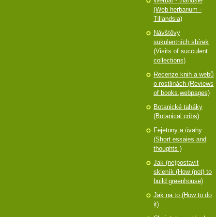
Werbář - tilandsie
(Web herbarium -
Tillandsia)
Návštěvy
sukulentních sbírek
(Visits of succulent
collections)
Recenze knih a webů
o rostlinách (Reviews
of books,webpages)
Botanické taháky
(Botanical cribs)
Fejetony a úvahy
(Short essaies and
thoughts )
Jak (ne)postavit
skleník (How (not) to
build greenhouse)
Jak na to (How to do
it)