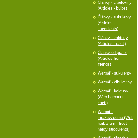
Články - cibuloviny
(Articles - bulbs)
Články - sukulenty
(Articles -
succulents)
Články - kaktusy
(Articles - cacti)
Články od přátel
(Articles from
friends)
Werbář - sukulenty
Werbář - cibuloviny
Werbář - kaktusy
(Web herbarium -
cacti)
Werbář -
mrazuvzdorné (Web
herbarium - frost-
hardy succulents)