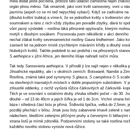
měla dodat ještě pocítěná, protože tato událost zaměstná nejen zrakový
orgán plnou měrou. Tak omamně, jako voní květ sanseviery, voní u nás
jasmínu (aspoň co se mi teď nejrychleji vybaví). Když se zadíváme na 
(dlouhá květní trubka) a víme-li, že se jednotlivé květy v květenství otví
soumrakem a ráno z nich vždy zbydou jen povadlé zbytky, dává to sp
vůní jasný výsledek – rostlina láká přirozené opylovače, kterými mohou
motýli s dlouhým sosákem.
Pozorovala jsem několikrát v akci denního 
nechal zlákat květy severoamerické rostliny
Gaura lindheimeri
. Jako ko
zastavit let na jednom místě zrychleným máváním křídly a dlouhý sos
hlubokých květů. Takhle podobně to asi probíhá i na přirozených stanov
S.aethiopica
v jižní Africe, jen denního lišaje nahradí noční můra.
Tak tedy
Sansevieria aethiopica
. V přírodě ji lze najít nejen v několika 
Jihoafrické republiky, ale i v okolních zemích: Botswaně, Namibii a Zi
Rostlina, známá také pod synonymy
S.glauca, S.caespitosa
či
S.scabri
na otevřených travnatých místech s dobře propustným substrátem. V 
ztloustlé oddenky, z nichž vyrůstá růžice čárkovitých až čárkovitě- kopi
Těch je ve srovnání s ostatními druhy zhruba střední počet – do 30. Js
dlouhé – od 13 do 40cm a jejich šířka je od 1 do 2cm. Vrchní strana list
báze i středová část listu je přímá. Šídlovitá špička, velká do 2,5mm, j
později přechází v bílou. Jinak jsou listy zabarvené tmavě zeleně s n
nádechem, bledšími zelenými příčnými pruhy a červenými či bělavými o
strana listů je mírně zdrsnělá. Podzemními stolony se také rostlina rozš
každého nového stolonu vyroste nová růžice.