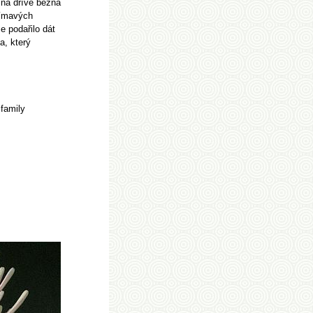
lina dříve běžná
jímavých
e podařilo dát
a, který
family