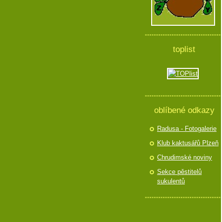
toplist
oblíbené odkazy
Radusa - Fotogalerie
Klub kaktusářů Plzeň
Chrudimské noviny
Sekce pěstitelů
sukulentů