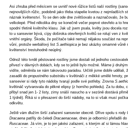
Asi zhruba před měsícem se uvnitř nové růžice listů naší rostliny (sans
nejnovějších růžic, podobně jako třeba stapelie kvetou z nejmladších st
náznak květenství. To se den ode dne zvětšovalo a naznačovalo, že b
velkolepé. Před několika dny se konečně večer poprvé otevřelo a to hn
spodní třetině květního klasu. Jak už jsem psala, květy jsou docela ro
to u sansevier bývá, cípy doširoka otevřených květů se rolují ven z kvě
vnitřní orgány. Škoda, že počítače také nemají nějakou součást na rep
vůní, protože werbářový list
S.aethiopica
je bez ukázky omamné vůně 
květenství trestuhodně neúplný.
Odnož této tvrdě pěstované rostliny jsme dostali od jednoho cestovatele,
přivezl v dávných dobách, kdy se to ještě bylo možné. Máme ji druhým
vidíte, odměnila se nám takovouto parádou. Určitě jsme dobře udělali, ž
zasadili do propustného substrátu v květináči z měkké umělé hmoty, pr
sansevier si rády tyto nádoby tvarují podle své potřeby. Zrovna
S.aethi
květináč vytvarovala do pěkné elipsy (z horního pohledu). Za tu dobu, c
přibyl snad jen 1- 2 listy, zimy snáší nasucho a v sezóně dostává přim
1 týdně). Říká si o přesazení do širší nádoby, na to si však musí počka
odkvětu.
Ještě vám dlužím širší zařazení sansevier obecně. Dříve spolu s rody
Dracaena
patřily do čeledi
Dracaenaceae
, dnes je odborníci přeřadili do
Ruscaceae
. Já vím, je to jen jakési zařazení, s kterým ať si lámou hl