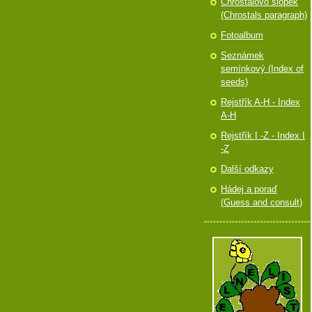
Chróstalovo slópek
(Chrostals paragraph)
Fotoalbum
Seznámek
semínkový (Index of
seeds)
Rejstřík A-H - Index
A-H
Rejstřík I -Z - Index I
-Z
Další odkazy
Hádej a poraď
(Guess and consult)