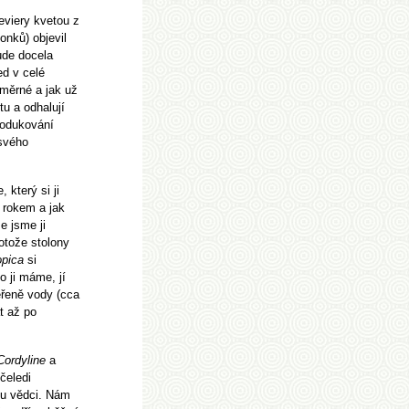
eviery kvetou z
onků) objevil
ude docela
ed v celé
změrné a jak už
tu a odhalují
rodukování
svého
 který si ji
 rokem a jak
e jsme ji
otože stolony
opica
si
o ji máme, jí
ěřeně vody (cca
t až po
Cordyline
a
 čeledi
avu vědci. Nám