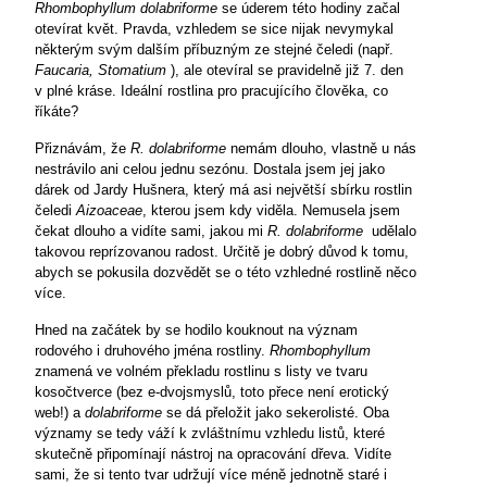
Rhombophyllum dolabriforme
se úderem této hodiny začal
otevírat květ. Pravda, vzhledem se sice nijak nevymykal
některým svým dalším příbuzným ze stejné čeledi (např.
Faucaria, Stomatium
), ale otevíral se pravidelně již 7. den
v plné kráse. Ideální rostlina pro pracujícího člověka, co
říkáte?
Přiznávám, že
R. dolabriforme
nemám dlouho, vlastně u nás
nestrávilo ani celou jednu sezónu. Dostala jsem jej jako
dárek od Jardy Hušnera, který má asi největší sbírku rostlin
čeledi
Aizoaceae
, kterou jsem kdy viděla. Nemusela jsem
čekat dlouho a vidíte sami, jakou mi
R. dolabriforme
udělalo
takovou reprízovanou radost. Určitě je dobrý důvod k tomu,
abych se pokusila dozvědět se o této vzhledné rostlině něco
více.
Hned na začátek by se hodilo kouknout na význam
rodového i druhového jména rostliny.
Rhombophyllum
znamená ve volném překladu rostlinu s listy ve tvaru
kosočtverce (bez e-dvojsmyslů, toto přece není erotický
web!) a
dolabriforme
se dá přeložit jako sekerolisté. Oba
významy se tedy váží k zvláštnímu vzhledu listů, které
skutečně připomínají nástroj na opracování dřeva. Vidíte
sami, že si tento tvar udržují více méně jednotně staré i