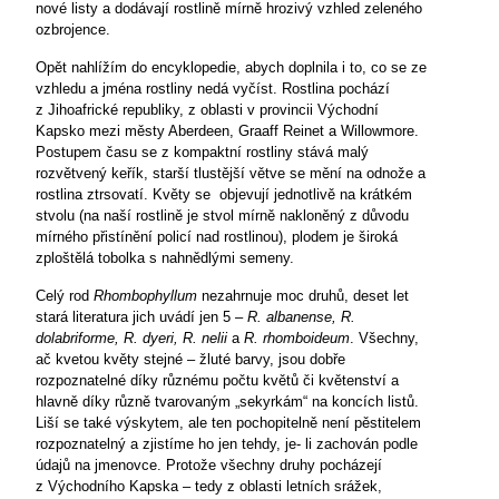
nové listy a dodávají rostlině mírně hrozivý vzhled zeleného
ozbrojence.
Opět nahlížím do encyklopedie, abych doplnila i to, co se ze
vzhledu a jména rostliny nedá vyčíst. Rostlina pochází
z Jihoafrické republiky, z oblasti v provincii Východní
Kapsko mezi městy Aberdeen, Graaff Reinet a Willowmore.
Postupem času se z kompaktní rostliny stává malý
rozvětvený keřík, starší tlustější větve se mění na odnože a
rostlina ztrsovatí. Květy se
objevují jednotlivě na krátkém
stvolu (na naší rostlině je stvol mírně nakloněný z důvodu
mírného přistínění policí nad rostlinou), plodem je široká
zploštělá tobolka s nahnědlými semeny.
Celý rod
Rhombophyllum
nezahrnuje moc druhů, deset let
stará literatura jich uvádí jen 5 –
R.
albanense, R.
dolabriforme, R. dyeri, R. nelii
a
R. rhomboideum
. Všechny,
ač kvetou květy stejné – žluté barvy, jsou dobře
rozpoznatelné díky různému počtu květů či květenství a
hlavně díky různě tvarovaným „sekyrkám“ na koncích listů.
Liší se také výskytem, ale ten pochopitelně není pěstitelem
rozpoznatelný a zjistíme ho jen tehdy, je- li zachován podle
údajů na jmenovce. Protože všechny druhy pocházejí
z Východního Kapska – tedy z oblasti letních srážek,