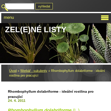
menu
ZEL(E)NÉ LISTY
Úvod
»
Werbář - sukulenty
»
Rhombophyllum dolabriforme - ideální
rostlina pro pracující
Rhombophyllum dolabriforme - ideální rostlina pro
pracující
24. 4. 2011
Rhombophyllum dolabriforme
(L.)