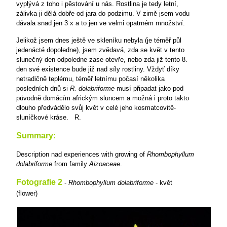
vyplývá z toho i pěstování u nás. Rostlina je tedy letní,
zálivka ji dělá dobře od jara do podzimu. V zimě jsem vodu
dávala snad jen 3 x a to jen ve velmi opatrném množství.
Jelikož jsem dnes ještě ve skleníku nebyla (je téměř půl
jedenácté dopoledne), jsem zvědavá, zda se květ v tento
slunečný den odpoledne zase otevře, nebo zda již tento 8.
den své existence bude již nad síly rostliny. Vždyť díky
netradičně teplému, téměř letnímu počasí několika
posledních dnů si
R. dolabriforme
musí připadat jako pod
původně domácím africkým sluncem a možná i proto takto
dlouho předvádělo svůj květ v celé jeho kosmatcovitě-
sluníčkové kráse.
R.
Summary:
Description nad experiences with growing of
Rhombophyllum
dolabriforme
from family
Aizoaceae
.
Fotografie 2
-
Rhombophyllum dolabriforme
- květ
(flower)