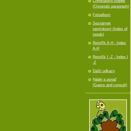
Chróstalovo slópek
(Chrostals paragraph)
Fotoalbum
Seznámek
semínkový (Index of
seeds)
Rejstřík A-H - Index
A-H
Rejstřík I -Z - Index I
-Z
Další odkazy
Hádej a poraď
(Guess and consult)