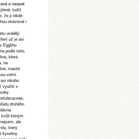
ovaná a naopak
ýlené, tudíž
, že ji nikde
ou otravovat i
etu uvádějí
ření už je asi
v Eggliho
na podle toho,
lina, která
a, na
lné, masité
jsou velmi
 asi nikoho
í využití v
ásoby.
ortulacaceae
,
ořadu druhého
dávna
 kvůli kterým
 nejsem, ale
olu, který
é kyseliny