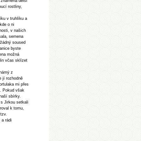
a znamená delší
cí rostliny,
ku v truhlíku a
kde o ni
osti, v našich
psala, semena
i žádný soused
ranice byste
emena možná
in včas sklízet
 známý z
je jí rozhodně
ortulaka mi přes
a. Pokud však
naší sbírky.
s Jirkou setkali
iroval k tomu,
tzv.
 a rádi