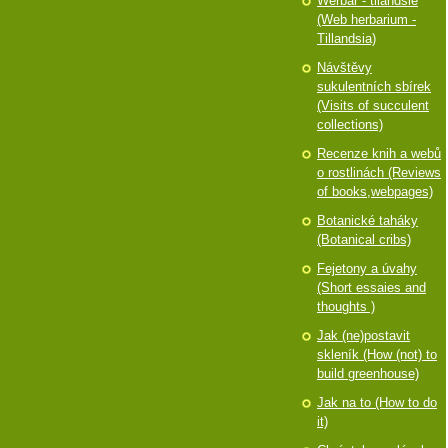
Werbář - tilandsie
(Web herbarium -
Tillandsia)
Návštěvy
sukulentních sbírek
(Visits of succulent
collections)
Recenze knih a webů
o rostlinách (Reviews
of books,webpages)
Botanické taháky
(Botanical cribs)
Fejetony a úvahy
(Short essaies and
thoughts )
Jak (ne)postavit
skleník (How (not) to
build greenhouse)
Jak na to (How to do
it)