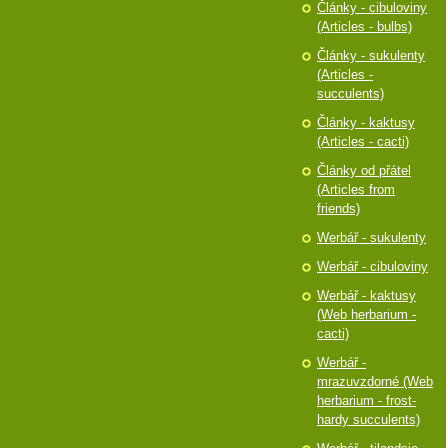
Články - cibuloviny
(Articles - bulbs)
Články - sukulenty
(Articles -
succulents)
Články - kaktusy
(Articles - cacti)
Články od přátel
(Articles from
friends)
Werbář - sukulenty
Werbář - cibuloviny
Werbář - kaktusy
(Web herbarium -
cacti)
Werbář -
mrazuvzdorné (Web
herbarium - frost-
hardy succulents)