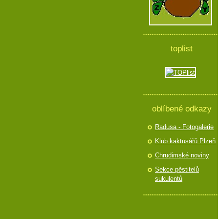
toplist
oblíbené odkazy
Radusa - Fotogalerie
Klub kaktusářů Plzeň
Chrudimské noviny
Sekce pěstitelů
sukulentů