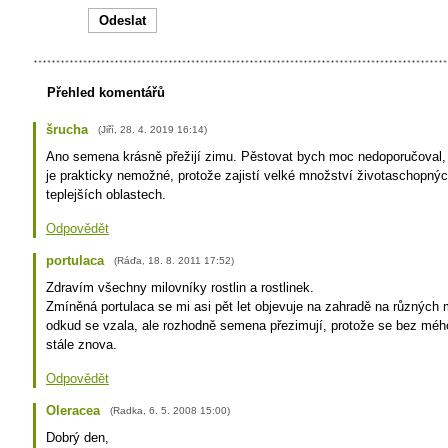
Přehled komentářů
šrucha
(
Jiří
,
28. 4. 2019
16:14
)
Ano semena krásně přežijí zimu. Pěstovat bych moc nedoporučoval, p
je prakticky nemožné, protože zajistí velké množství životaschopnýc
teplejších oblastech.
Odpovědět
portulaca
(
Ráďa
,
18. 8. 2011
17:52
)
Zdravím všechny milovníky rostlin a rostlinek.
Zmíněná portulaca se mi asi pět let objevuje na zahradě na různých
odkud se vzala, ale rozhodně semena přezimují, protože se bez mého
stále znova.
Odpovědět
Oleracea
(
Radka
,
6. 5. 2008
15:00
)
Dobrý den,