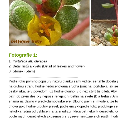
Fotografie 1:
1.
Portulaca aff. oleracea
2. Detail listů a květu (Detail of leaves and flower)
3. Stonek (Stem)
..................................................................
Podle roku prvního popisu v názvu článku sami vidíte, že tahle docela
na druhou stranu hodně nedoceňovaná šrucha (šrůcha, portulák), jak s
česky říká, je v povědomí už hodně dlouho, víc než čtvrt tisíciletí. Aby
patří do první desítky nejrozšířenějších rostlin na světě (!) a třeba v Am
známá už dávno v předkolumbovské éře. Dlouho jsem si myslela, že to 
chová jako hodně urputný plevel, podle encyklopedie totiž produkuje 
několika týdnů od vyklíčení a ta si udržují klíčivost několik desetiletí, 
podle mých desetiletých zkušeností s výsevy nejrůznějších rostlin ho