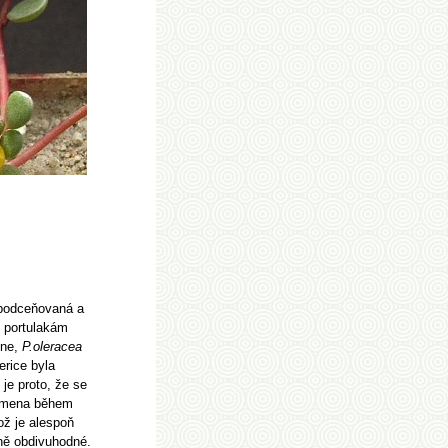
 podceňovaná a
e portulakám
 ne,
P.oleracea
erice byla
je proto, že se
semena během
což je alespoň
dně obdivuhodné.