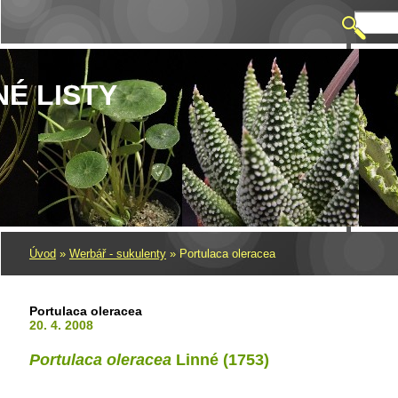
NÉ LISTY
Úvod
»
Werbář - sukulenty
»
Portulaca oleracea
Portulaca oleracea
20. 4. 2008
Portulaca oleracea
Linné (1753)