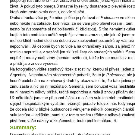
podporují růst druhého - tzv. zdravého cholesterolu, jehož vyšší hladin
život. A pokud tyto omega 3 mastné kyseliny dostanete z plevelně rostou
která vám roste okolo domu, co víc si přát.
Druhá stránka věci je, že něco jiného je pěstovat si
P.oleracea
ve sklení
nebo někde na zahradě, kde hrozí, že se vám jako plevel rozšíří i tam, 
nestojíte (vzpomeňte si na bolševník či křídlatku). S tím nemám zkušen
krajích tato portulaka určitě nepřežije zimu a zmrzne, ale jak už jsem 
mohou klíčit hodně dlouhou dobu a za zaplevelení pozemků by vás as
nepochválil. Já osobně bych to viděla na ohraničený záhon, za jehož h
rostlinu nepustili a v sezóně jen sklízeli listy do studených salátů. S
nepřežijí mrazy naší zimy (nemám ověřeno), takže by se musela z rostl
a příští jaro znovu vysévat.
Na fotografiích vidíte stonkový řízek z rostliny, kterou si přivezl jeden
Argentiny. Nemohu vám stoprocentně potvrdit, že to je
P.oleracea
, ale 
hodně podobná a na zmiňovaný druh by ukazovalo i to, že tato jediná p
zimu zašla a nic po ní nezůstalo. Semena jsem bohužel včas nesklidil
na ni narazím někdy příště, určitě nepohrdnu a ráda ji znovu přidám do 
Už několikrát jsme se při psaní článku o našich sukulentních rostlinách 
s jejich hospodářským využitím, včerejší pořad v televizi nás tedy insp
že docela rádi v blízké budoucnosti věnujeme několik obecných článků 
sukulentům – jedlíkům, sami
si v tomto směru utřídíme mlhavé znalosti
přivítáme vaše názory a zkušenosti s touto problematikou.
R.
Summary:
Description of edible worldwide weed -
Portulaca oleracea
.