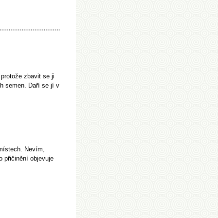
rotože zbavit se ji
h semen. Daří se jí v
 místech. Nevím,
 přičinění objevuje