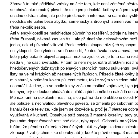
Zároveň to také přidělává vrásky na čele tam, kde není záměrně pěst
se chová jako urputný plevel. Je sice jen jednoletá, kořeny má jen rozpt
snadno odstranitelné, ale podle předchozích informací si sami domyslíte
neodstraníte úplně beze zbytku, semenáčky z drobných semen vás moh
třeba několik sezón.
Ani v encyklopedii se nedohledáte původního rozšíření, zdroje na intern
třeba Euroasii, některé zas jen Asii, ale při dnešním celosvětovém rozší
jedno, odkud původně vítr vál. Podle celého sloupce různých synonym 
encyklopedii Dicotyledons se dá usoudit, že dostávala nová a nová jmé
kde ji jaký botanik objevil a popsal, než se zjistilo, že je to ta samá rost
rostla v jiné části světadílu. Přitom to není nějak extra atraktivní rostlin
hnědočervených dužnatých poléhavých stoncích rostou sukulentní, ová
listy na velmi krátkých až neznatelných řapících. Přisedlé žluté květy 
miniaturní, v průměru kolem půl centimetru, takže svým vzhledem také
neomráčí. Jediné, co se podle knihy zdálo na rostlině zajímavé, bylo jej
kuchyni, prý se leckde přidává do salátů a jídel a někde i nakládá do z
Mé nazírání na sukulentní rostlinu, sice patřící do mé oblíbené čeledi
P
ale bohužel s nechvalnou plevelnou pověstí, se změnilo po sobotním p
kanálu české televize, kde jsem se dozvěděla, proč je
P.oleracea
odpra
využívaná v kuchyni. Obsahuje totiž omega 3 mastné kyseliny, tedy ty,
jsou nám doporučované rostlinné oleje, ryby apod.. Odborník na výživu
tuším, že přemíra některých živočišných tuků zvyšuje hladinu cholester
zkracuje život (ischemické choroby atd.), kdežto právě omega 3 mastn