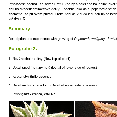
Piperaceae
pochází ze severu Peru, kde byla nalezena na jediné lokalit
zhruba dvaceticentimetrové délky. Podobně jako další peperomie se dá 
znamená, že při svém půvabu určitě nebude v budoucnu tak úplně ned
kráskou.
R.
Summary:
Description and experience with growing of
Peperomia wolfgang - krahni
Fotografie 2:
1. Nový vrchol rostliny (New top of plant)
2. Detail spodní strany listů (Detail of lower side of leaves)
3. Květenství (Inflorescence)
4. Detail vrchní strany listů (Detail of upper side of leaves)
5.
P.wolfgang - krahnii
, WK662