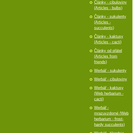
Články - cibuloviny
(Articles - bulbs)
Články - sukulenty
(Articles -
succulents)
Články - kaktusy
(Articles - cacti)
Články od přátel
(Articles from
friends)
Werbář - sukulenty
Werbář - cibuloviny
Werbář - kaktusy
(Web herbarium -
cacti)
Werbář -
mrazuvzdorné (Web
herbarium - frost-
hardy succulents)