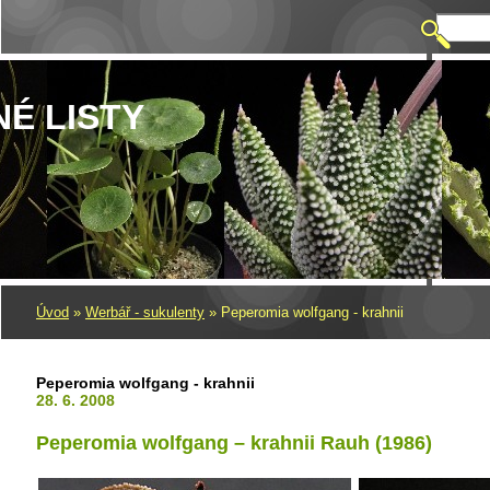
NÉ LISTY
Úvod
»
Werbář - sukulenty
»
Peperomia wolfgang - krahnii
Peperomia wolfgang - krahnii
28. 6. 2008
Peperomia wolfgang – krahnii Rauh (1986)