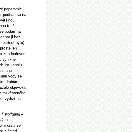
ové peperomie
 „podívat se na
(většinou
nou totiž
 se podaří na
nechat ji bez
rostředí bytu).
prostě jen
mezí odpařovací
u vynikne
h listů spolu
e stane
ísunu vody se
vým druhům.
začalo objevovat
ka rozvětveného
o, vydrží na
.
P.wolfgang –
ových
lní čísla se
ina z čeledi