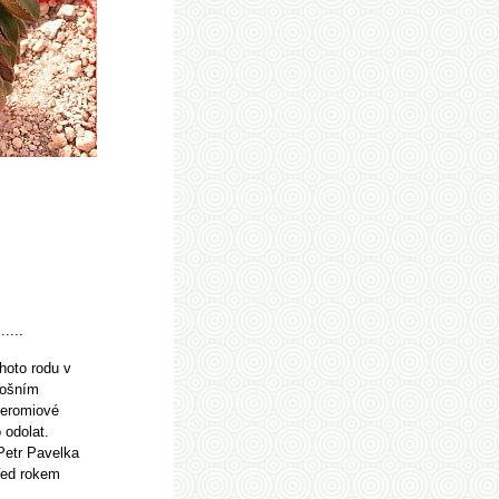
......
hoto rodu v
tošním
peromiové
 odolat.
Petr Pavelka
řed rokem