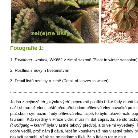
Fotografie 1:
1.
P.wolfang - krahnii
, WK662 v zimní sezóně (Plant in winter seassion)
2. Rostlina s novým květenstvím
3. Detail listů rostliny v zimě (Detail of leaves in winter)
.......................................................................................................
Jedna z nejhezčích „okýnkových“ peperomií posílila řídké řady druhů to
naší sbírce už vloni, ještě před příchodem přílivové vlny nováčků po le
pražském sympoziu. Tedy přílivová vlna…spíš to bylo takové malé pe
tsunami. Kdo rostliny v Praze viděl, musí mi dát zapravdu, že šlo těžko
P.wolfgang – krahnii
byla vlastně takový předvoj, a to velmi vyvedený. 
dobře věděl, proč nám ji dává, lepším kouskem už nás vlastně tehdy p
nakazit nemohl. Však se ne nadarmo říká, že s jídlem roste chuť.