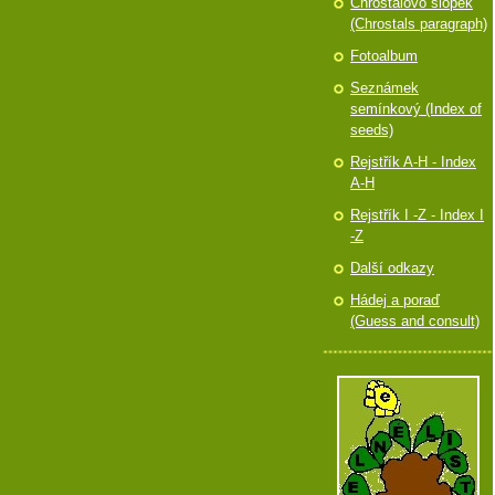
Chróstalovo slópek
(Chrostals paragraph)
Fotoalbum
Seznámek
semínkový (Index of
seeds)
Rejstřík A-H - Index
A-H
Rejstřík I -Z - Index I
-Z
Další odkazy
Hádej a poraď
(Guess and consult)