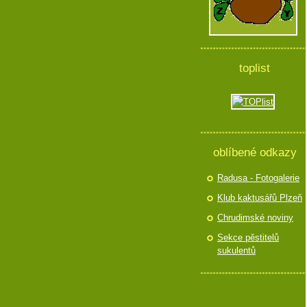
toplist
oblíbené odkazy
Radusa - Fotogalerie
Klub kaktusářů Plzeň
Chrudimské noviny
Sekce pěstitelů
sukulentů