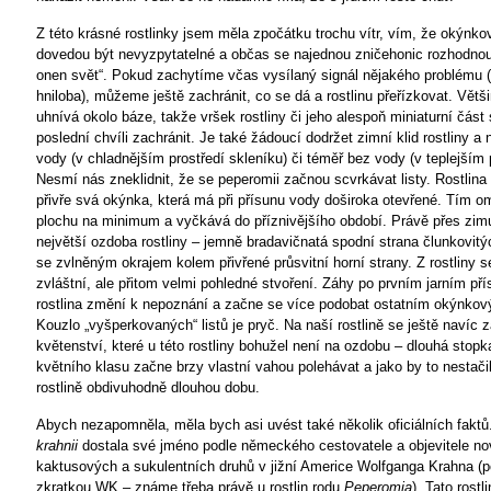
Z této krásné rostlinky jsem měla zpočátku trochu vítr, vím, že okýnk
dovedou být nevyzpytatelné a občas se najednou zničehonic rozhodnou
onen svět“. Pokud zachytíme včas vysílaný signál nějakého problému 
hniloba), můžeme ještě zachránit, co se dá a rostlinu přeřízkovat. Větši
uhnívá okolo báze, takže vršek rostliny či jeho alespoň miniaturní část
poslední chvíli zachránit. Je také žádoucí dodržet zimní klid rostliny a 
vody (v chladnějším prostředí skleníku) či téměř bez vody (v teplejším p
Nesmí nás zneklidnit, že se peperomii začnou scvrkávat listy. Rostlina 
přivře svá okýnka, která má při přísunu vody doširoka otevřené. Tím o
plochu na minimum a vyčkává do příznivějšího období. Právě přes zim
největší ozdoba rostliny – jemně bradavičnatá spodní strana člunkovitýc
se zvlněným okrajem kolem přivřené průsvitní horní strany. Z rostliny s
zvláštní, ale přitom velmi pohledné stvoření. Záhy po prvním jarním př
rostlina změní k nepoznání a začne se více podobat ostatním okýnko
Kouzlo „vyšperkovaných“ listů je pryč. Na naší rostlině se ještě navíc 
květenství, které u této rostliny bohužel není na ozdobu – dlouhá stop
květního klasu začne brzy vlastní vahou polehávat a jako by to nestačil
rostlině obdivuhodně dlouhou dobu.
Abych nezapomněla, měla bych asi uvést také několik oficiálních faktů
krahnii
dostala své jméno podle německého cestovatele a objevitele n
kaktusových a sukulentních druhů v jižní Americe
Wolfganga Krahna (po
zkratkou WK – známe třeba právě u rostlin rodu
Peperomia
). Tato rostl