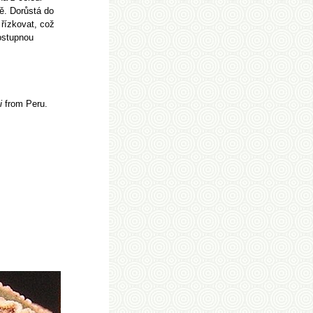
ě. Dorůstá do
řízkovat, což
ostupnou
i
from Peru.