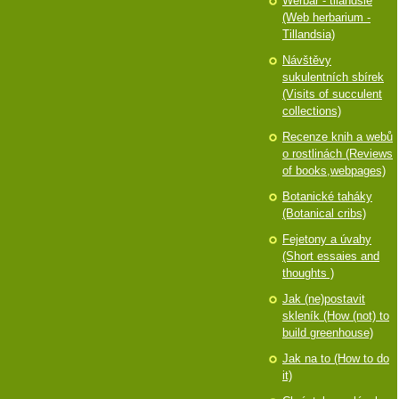
Werbář - tilandsie
(Web herbarium -
Tillandsia)
Návštěvy
sukulentních sbírek
(Visits of succulent
collections)
Recenze knih a webů
o rostlinách (Reviews
of books,webpages)
Botanické taháky
(Botanical cribs)
Fejetony a úvahy
(Short essaies and
thoughts )
Jak (ne)postavit
skleník (How (not) to
build greenhouse)
Jak na to (How to do
it)