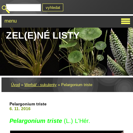
menu
ZEL(E)NÉ LISTY
Úvod
»
Werbář - sukulenty
»
Pelargonium triste
Pelargonium triste
6. 11. 2016
Pelargonium triste
(L.) L'Hér.