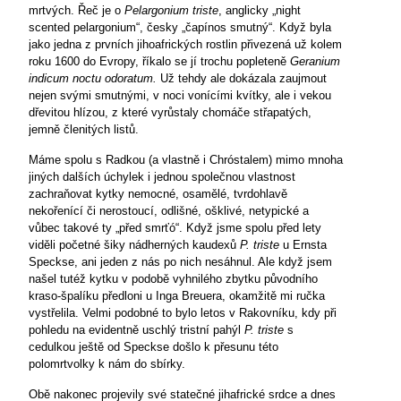
mrtvých. Řeč je o
Pelargonium triste
, anglicky „night
scented pelargonium“, česky „čapínos smutný“. Když byla
jako jedna z prvních jihoafrických rostlin přivezená už kolem
roku 1600 do Evropy, říkalo se jí trochu popleteně
Geranium
indicum noctu odoratum.
Už tehdy ale dokázala zaujmout
nejen svými smutnými, v noci vonícími kvítky, ale i vekou
dřevitou hlízou, z které vyrůstaly chomáče střapatých,
jemně členitých listů.
Máme spolu s Radkou (a vlastně i Chróstalem) mimo mnoha
jiných dalších úchylek i jednou společnou vlastnost
zachraňovat kytky nemocné, osamělé, tvrdohlavě
nekořenící či nerostoucí, odlišné, ošklivé, netypické a
vůbec takové ty „před smrťó“. Když jsme spolu před lety
viděli početné šiky nádherných kaudexů
P. triste
u Ernsta
Speckse, ani jeden z nás po nich nesáhnul. Ale když jsem
našel tutéž kytku v podobě vyhnilého zbytku původního
kraso-špalíku předloni u Inga Breuera, okamžitě mi ručka
vystřelila. Velmi podobné to bylo letos v Rakovníku, kdy při
pohledu na evidentně uschlý tristní pahýl
P. triste
s
cedulkou ještě od Speckse došlo k přesunu této
polomrtvolky k nám do sbírky.
Obě nakonec projevily své statečné jihafrické srdce a dnes