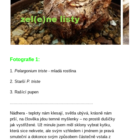
Fotografie 1:
1.
Pelargonium triste
- mladá rostlina
2. Starší
P. triste
3. Rašící pupen
...................................................................
Nádhera - teploty nám klesají, světla ubývá, krásně nám
prší, na člověka jdou temné myšlenky – no prostě dušičky
jak vystřižené. Už minule jsem měl sklony vybrat kytku,
která sice nekvete, ale svým vzhledem i jménem je pravá
smuteční a dokonce svým způsobem částečně vstala z