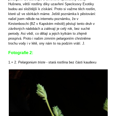
Hušnera, větší rostliny díky uzavření Specksovy Exotiky
budou asi složitější k získání. Proto si važme těch rostlin,
které už ve sbírkách máme. Ještě poznámka k pěstování:
našel jsem někde na internetu poznámku, že v
Kirstenboschi (BZ v Kapském městě) pěstují tento druh v
závěsných nádobách a zalévají je celý rok, bez suché
periody. Asi vědí, co dělají a jejich kytkám to zřejmě
prospívá. Proto i našim zimním pelargoniím chrstněme
trochu vody i v létě, ony nám to na podzim vrátí. J.
Fotografie 2:
1.+ 2.
Pelargonium triste
- stará rostlina bez části kaudexu