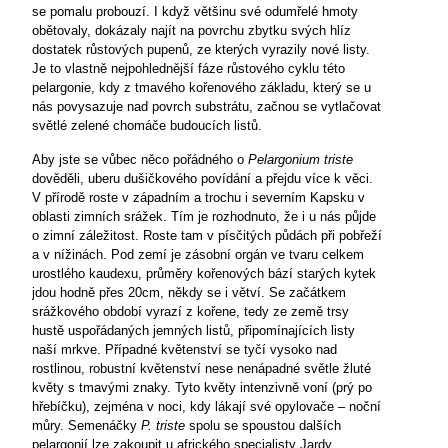
se pomalu probouzí. I když většinu své odumřelé hmoty
obětovaly, dokázaly najít na povrchu zbytku svých hlíz
dostatek růstových pupenů, ze kterých vyrazily nové listy.
Je to vlastně nejpohlednější fáze růstového cyklu této
pelargonie, kdy z tmavého kořenového základu, který se u
nás povysazuje nad povrch substrátu, začnou se vytlačovat
světlé zelené chomáče budoucích listů.
Aby jste se vůbec něco pořádného o
Pelargonium triste
dověděli, uberu dušičkového povídání a přejdu více k věci.
V přírodě roste v západním a trochu i severním Kapsku v
oblasti zimních srážek. Tím je rozhodnuto, že i u nás půjde
o zimní záležitost. Roste tam v písčitých půdách při pobřeží
a v nížinách. Pod zemí je zásobní orgán ve tvaru celkem
urostlého kaudexu, průměry kořenových bází starých kytek
jdou hodně přes 20cm, někdy se i větví. Se začátkem
srážkového období vyrazí z kořene, tedy ze země trsy
hustě uspořádaných jemných listů, připomínajících listy
naší mrkve. Případné květenství se tyčí vysoko nad
rostlinou, robustní květenství nese nenápadné světle žluté
květy s tmavými znaky. Tyto květy intenzivně voní (prý po
hřebíčku), zejména v noci, kdy lákají své opylovače – noční
můry. Semenáčky
P. triste
spolu se spoustou dalších
pelargonií lze zakoupit u afrického specialisty Jardy