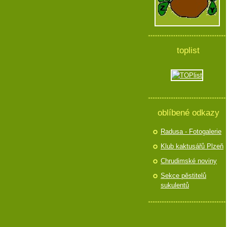
toplist
oblíbené odkazy
Radusa - Fotogalerie
Klub kaktusářů Plzeň
Chrudimské noviny
Sekce pěstitelů
sukulentů