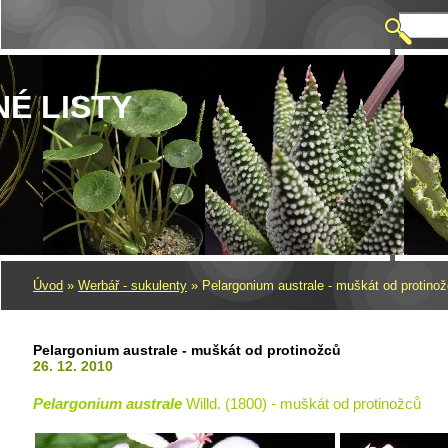
NÉ LISTY
Úvod
»
Werbář - sukulenty
»
Pelargonium australe - muškát od protino
Pelargonium australe - muškát od protinožců
26. 12. 2010
Pelargonium australe
Willd. (1800) - muškát od protinožců