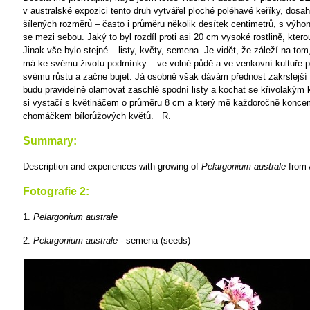
v australské expozici tento druh vytvářel ploché poléhavé keříky, dosah
šílených rozměrů – často i průměru několik desítek centimetrů, s výhony
se mezi sebou. Jaký to byl rozdíl proti asi 20 cm vysoké rostlině, kte
Jinak vše bylo stejné – listy, květy, semena. Je vidět, že záleží na tom,
má ke svému životu podmínky – ve volné půdě a ve venkovní kultuře p
svému růstu a začne bujet. Já osobně však dávám přednost zakrslejší 
budu pravidelně olamovat zaschlé spodní listy a kochat se křivolakým 
si vystačí s květináčem o průměru 8 cm a který mě každoročně koncem
chomáčkem bílorůžových květů.
R.
Summary:
Description and experiences with growing of
Pelargonium australe
from 
Fotografie 2:
1.
Pelargonium australe
2.
Pelargonium australe
- semena (seeds)