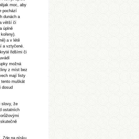
 nějak moc, aby
e
pochází
ch dunách a
 větší či
a úplně
 kořeny).
ě) a v létě
í a vztyčené.
ryté řidšími či
 uvádí
loupky možná
tliny z míst bez
vech mají listy
e tento muškát
i dosud
e slovy, že
d ostatních
avorůžovými
m skutečně
. Zde na písku