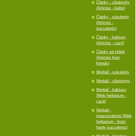
Články - cibuloviny
(Articles - bulbs)
Články - sukulenty
(Articles -
succulents)
Články - kaktusy
(Articles - cacti)
Články od přátel
(Articles from
friends)
Werbář - sukulenty
Werbář - cibuloviny
Werbář - kaktusy
(Web herbarium -
cacti)
Werbář -
mrazuvzdorné (Web
herbarium - frost-
hardy succulents)