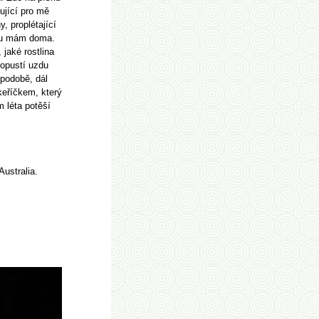
ující pro mě
, proplétající
rou mám doma.
 jaké rostlina
opustí uzdu
podobě, dál
keříčkem, který
 léta potěší
Australia.