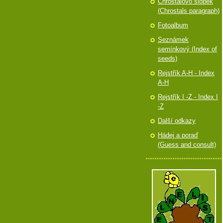
Chróstalovo slópek
(Chrostals paragraph)
Fotoalbum
Seznámek
semínkový (Index of
seeds)
Rejstřík A-H - Index
A-H
Rejstřík I -Z - Index I
-Z
Další odkazy
Hádej a poraď
(Guess and consult)