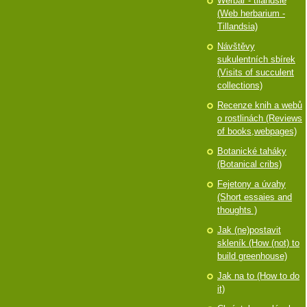
Werbář - tilandsie
(Web herbarium -
Tillandsia)
Návštěvy
sukulentních sbírek
(Visits of succulent
collections)
Recenze knih a webů
o rostlinách (Reviews
of books,webpages)
Botanické taháky
(Botanical cribs)
Fejetony a úvahy
(Short essaies and
thoughts )
Jak (ne)postavit
skleník (How (not) to
build greenhouse)
Jak na to (How to do
it)