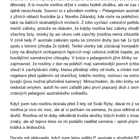
dřevnatý. A to musíte rostlinu držet s vodou hodně zkrátka, ale ne zas
úplně neuschnula. Souvisí to s původem rostliny –
Pelargonium austral
z jižních oblastí Austrálie (a z Nového Zélandu), kde roste na pobřežní
také na dalších skalnatějších místech. Z toho vychází celoroční potřeba
menší zálivky, protože se obávám, že kdyby rostlina bez zálivky shodil
všechny listy, stonky by asi skoro celé zaschly (rostlina nemá ztloustlé
V zimě tedy
P. australe
zalévám spolu se zimními druhy (asi tak 1x týdn
spolu s letními (zhruba 2x týdně). Tenké stonky tak zůstávají kompaktn
Listy na dlouhých ochlupených řapících mají celistvé srdčité čepele, pok
hustějšími sametovými chloupky. V knize o pelargoniích jižní Afriky se
zajímavost, že rostliny z dun na pobřeží mají sametovější povrch (ch
slouží k zachytávání vláhy, kterou přinášejí větry od moře, a chrání ros
vegetace před spálením od sluníčka), kdežto rostliny, rostoucí na ostro
lysejší (jsou možná přistíněné kameny). Mimochodem, do této knihy s
nedostal omylem, autoři ho sem zařadili jako první popsaný druh z osm
známých pelargonií australského světadílu.
Když jsem tuto rostlinu dostala před 3 lety od Sváti Ryby, dával mi jí s
rostlina je sice nic moc, ale ať si počkám na semena, že jsou odlišná o
druhů. Rostlina od té doby několikrát kvetla okolíky bílých květů s tm
znaky, ale až teprve letos se mi podařilo nadělat semena – oproti jiný
krátká a droboučká.
Docela mě překvapilo, když jsem letos viděla
P. australe
v plzeňské BZ