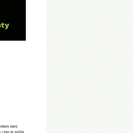
entem není.
 i ten je spíše