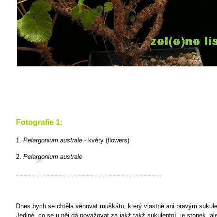
Fotografie 1:
1.
Pelargonium australe
- květy (flowers)
2.
Pelargonium australe
...........................................................................
Dnes bych se chtěla věnovat muškátu, který vlastně ani pravým sukul
Jediné, co se u něj dá považovat za jakž takž sukulentní, je stonek, ale