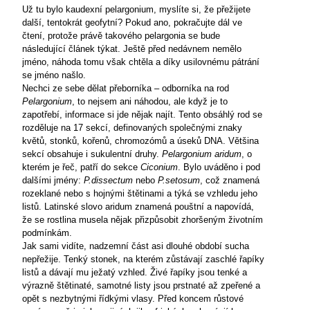
Už tu bylo kaudexní pelargonium, myslíte si, že přežijete
další, tentokrát geofytní? Pokud ano, pokračujte dál ve
čtení, protože právě takového pelargonia se bude
následující článek týkat. Ještě před nedávnem nemělo
jméno, náhoda tomu však chtěla a díky usilovnému pátrání
se jméno našlo.
Nechci ze sebe dělat přeborníka – odborníka na rod
Pelargonium
, to nejsem ani náhodou, ale když je to
zapotřebí, informace si jde nějak najít. Tento obsáhlý rod se
rozděluje na 17 sekcí, definovaných společnými znaky
květů, stonků, kořenů, chromozómů a úseků DNA. Většina
sekcí obsahuje i sukulentní druhy.
Pelargonium aridum
, o
kterém je řeč, patří do sekce
Ciconium
. Bylo uváděno i pod
dalšími jmény:
P.dissectum
nebo
P.setosum
, což znamená
rozeklané nebo s hojnými štětinami a týká se vzhledu jeho
listů. Latinské slovo aridum znamená pouštní a napovídá,
že se rostlina musela nějak přizpůsobit zhoršeným životním
podmínkám.
Jak sami vidíte, nadzemní část asi dlouhé období sucha
nepřežije. Tenký stonek, na kterém zůstávají zaschlé řapíky
listů a dávají mu ježatý vzhled. Živé řapíky jsou tenké a
výrazně štětinaté, samotné listy jsou prstnaté až zpeřené a
opět s nezbytnými řídkými vlasy. Před koncem růstové