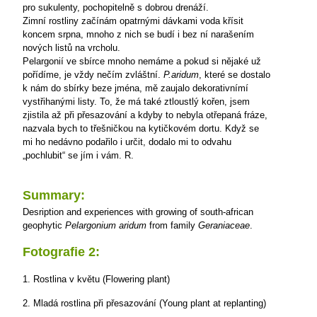
pro sukulenty, pochopitelně s dobrou drenáží.
Zimní rostliny začínám opatrnými dávkami voda křísit
koncem srpna, mnoho z nich se budí i bez ní narašením
nových listů na vrcholu.
Pelargonií ve sbírce mnoho nemáme a pokud si nějaké už
pořídíme, je vždy nečím zvláštní.
P.aridum
, které se dostalo
k nám do sbírky beze jména, mě zaujalo dekorativnímí
vystřihanými listy. To, že má také ztloustlý kořen, jsem
zjistila až při přesazování a kdyby to nebyla otřepaná fráze,
nazvala bych to třešničkou na kytičkovém dortu. Když se
mi ho nedávno podařilo i určit, dodalo mi to odvahu
„pochlubit“ se jím i vám.
R.
Summary:
Desription and experiences with growing of south-african
geophytic
Pelargonium
aridum
from family
Geraniaceae
.
Fotografie 2:
1. Rostlina v květu (Flowering plant)
2. Mladá rostlina při přesazování (Young plant at replanting)