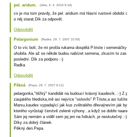
pel. aridum.
(
Jirka
,
6. 4. 2019
9:18
)
co je ma tom pravdy, že pel. aridium má hlavní rustové období od jar
o něj starat.Dík za odpovět.
Odpovědět
Pelargonium
(
Radka
,
29. 7. 2007
10:59
)
O to víc bolí, že mi prošla rukama dospělá P.triste i semenáčky a vě
uhubila. Ale až se někde budou nabízet semena, zkusím to zas a zn
poslední. Dík za podporu :-).
Radka
Odpovědět
Pěkná
(
Pepa
,
29. 7. 2007
9:12
)
pelargonka,"těžký" kandidát na budoucí krásný kaudexík..:-) Z pelar
zaujatého hlediska,mě asi nejvíce "oslovilo" P.Triste,a asi tušíte proč
Marsu,kaudex vypadající jak kus zvětralého dřeva(nevím jak bych to 
kterého vyrůstají čerstvě zelené výhony...a když se dobře naaranžuje.
Sám jej nemám a viděl sem jej jen na fotkách..je neskutečný.:-)
Díky za dobrý článek.
Pěkný den.Pepa.