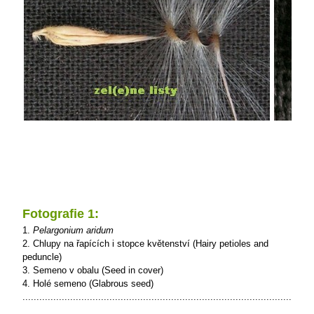
Fotografie 1:
1.
Pelargonium aridum
2. Chlupy na řapících i stopce květenství (Hairy petioles and
peduncle)
3. Semeno v obalu (Seed in cover)
4. Holé semeno (Glabrous seed)
........................................................................................................