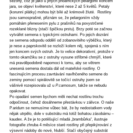
sezóny, což je jako u jiných jihoafrických pelargónií koncem
jara, se objeví květenství, které nese 2 až 5 květů. Petaly
(korunní plátky) mohou být bílé až krémově žluté.
Rostliny
jsou samosprašné, přiznám se, že pelargoniím vždy
pomáhám přenesením pylu z prašníků na povystrčené
rozeklané blizny (stačí špičkou prstu). Brzy poté se začnou
vytvářet semena s typickými ostruhami. Po jejich dozrání
se semena odspodu oddělí od zobanovitého výběžku, který
je nese a paprskovitě se rozloží kolem něj, spojená s ním
jen koncem svých ostruh. Je to velice dekorativní, protože v
tomto okamžiku se z ostruhy vysune stříbrné chmýří, které
má pravděpodobně napomoci k tomu, aby se větrem
unesená semena dostala dál od mateřské rostliny. O
fascinujícím procesu zavrtávání navlhčeného semene do
zeminy pomocí spirálovitě se točící ostruhy jsem se
vášnivě rozepisovala už u
P.carnosum
, takže se nebudu
opakovat.
Po opadání semen bychom měli nechat rostlinu trochu
odpočinout, čehož dosáhneme přestávkou v zálivce. O naše
P.aridum se nemusíme vůbec bát, že by nedostatkem vody
nějak utrpělo, dole v substrátu má totiž bohatou zásobárnu –
kaudex. A že je to potěšující mladá „brambůrka“, ilustruje
fotografie zhruba 4 měsíce staré rostliny při přepikýrování z
výsevní nádoby do nové, hlubší. Stačí obyčejný substrát