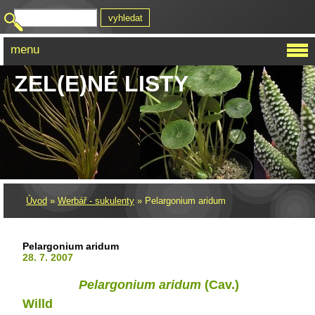
menu
ZEL(E)NÉ LISTY
Úvod
»
Werbář - sukulenty
»
Pelargonium aridum
Pelargonium aridum
28. 7. 2007
Pelargonium aridum
(Cav.)
Willd