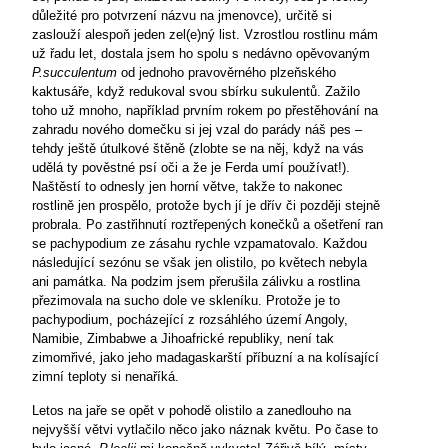
důležité pro potvrzení názvu na jmenovce), určitě si
zaslouží alespoň jeden zel(e)ný list. Vzrostlou rostlinu mám
už řadu let, dostala jsem ho spolu s nedávno opěvovaným
P.succulentum
od jednoho pravověrného plzeňského
kaktusáře, když redukoval svou sbírku sukulentů. Zažilo
toho už mnoho, například prvním rokem po přestěhování na
zahradu nového domečku si jej vzal do parády náš pes –
tehdy ještě útulkové štěně (zlobte se na něj, když na vás
udělá ty pověstné psí oči a že je Ferda umí používat!).
Naštěstí to odnesly jen horní větve, takže to nakonec
rostlině jen prospělo, protože bych jí je dřív či později stejně
probrala. Po zastřihnutí roztřepených konečků a ošetření ran
se pachypodium ze zásahu rychle vzpamatovalo. Každou
následující sezónu se však jen olistilo, po květech nebyla
ani památka. Na podzim jsem přerušila zálivku a rostlina
přezimovala na sucho dole ve skleníku. Protože je to
pachypodium, pocházející z rozsáhlého území Angoly,
Namibie, Zimbabwe a Jihoafrické republiky, není tak
zimomřivé, jako jeho madagaskarští příbuzní a na kolísající
zimní teploty si nenaříká.
Letos na jaře se opět v pohodě olistilo a zanedlouho na
nejvyšší větvi vytlačilo něco jako náznak květu. Po čase to