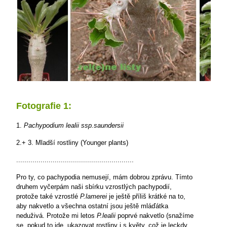
Fotografie 1:
1.
Pachypodium lealii ssp.saundersii
2.+ 3. Mladší rostliny (Younger plants)
..........................................................
Pro ty, co pachypodia nemusejí, mám dobrou zprávu. Tímto
druhem vyčerpám naši sbírku vzrostlých pachypodií,
protože také vzrostlé
P.lamerei
je ještě příliš krátké na to,
aby nakvetlo a všechna ostatní jsou ještě mláďátka
neduživá. Protože mi letos
P.lealii
poprvé nakvetlo (snažíme
se, pokud to jde, ukazovat rostliny i s květy, což je leckdy