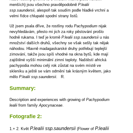
menších) jsou všechno pravděpodobně
P.lealii
ssp.saundersii
, alespoň tak soudím podle hladké vrchní a
velmi řídce chlupaté spodní strany listů.
Už jsem psala dříve, že rostliny rodu
Pachypodium
nijak
nevyhledávám, přesto mi jich za roky pěstování prošlo
hodně rukama. I teď je kromě
P.lealii ssp.saundersii
u nás
množství dalších druhů, všechny se však sešly tak nějak
náhodou. Hlavně madagaskarské druhy potřebují teplejší
zimování, takže jsou spíš vhodné na okna bytů, kde mají
zajištěné vyšší minimální zimní teploty. Naštěstí africká
pachypodia mohou celý rok zůstat na svém místě ve
skleníku a ještě se vám odmění tak krásným květem, jako
mělo
P.lealii ssp.saundersii
.
R.
Summary:
Description and experiences with growing of
Pachypodium
lealii
from family
Apocynaceae
.
Fotografie 2:
P.lealii ssp.saundersii
P.lealii
1.+ 2. Květ
(Flower of