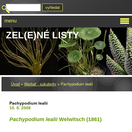
menu
ZEL(E)NÉ LISTY
Úvod
»
Werbář - sukulenty
»
Pachypodium lealii
Pachypodium lealii
10. 8. 2008
Pachypodium lealii
Welwitsch (1861)