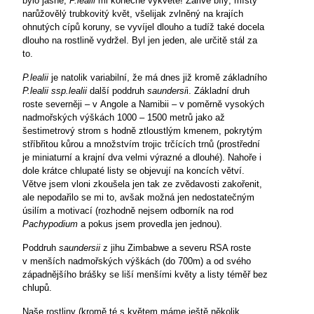
bylo jasné,
P.lealii
mi konečně vykvete! Zářivě bílý, místy
narůžovělý trubkovitý květ, všelijak zvlněný na krajích
ohnutých cípů koruny, se vyvíjel dlouho a tudíž také docela
dlouho na rostlině vydržel. Byl jen jeden, ale určitě stál za
to.
P.lealii
je natolik variabilní, že má dnes již kromě základního
P.lealii ssp.lealii
další poddruh
saundersi
i. Základní druh
roste severněji – v Angole a Namibii – v poměrně vysokých
nadmořských výškách 1000 – 1500 metrů jako až
šestimetrový strom s hodně ztloustlým kmenem, pokrytým
stříbřitou kůrou a množstvím trojic trčících trnů (prostřední
je miniaturní a krajní dva velmi výrazné a dlouhé). Nahoře i
dole krátce chlupaté listy se objevují na koncích větví.
Větve jsem vloni zkoušela jen tak ze zvědavosti zakořenit,
ale nepodařilo se mi to, avšak možná jen nedostatečným
úsilím a motivací (rozhodně nejsem odborník na rod
Pachypodium
a pokus jsem provedla jen jednou).
Poddruh
saundersii
z jihu Zimbabwe a severu RSA roste
v menších nadmořských výškách (do 700m) a od svého
západnějšího brášky se liší menšími květy a listy téměř bez
chlupů.
Naše rostliny (kromě té s květem máme ještě několik