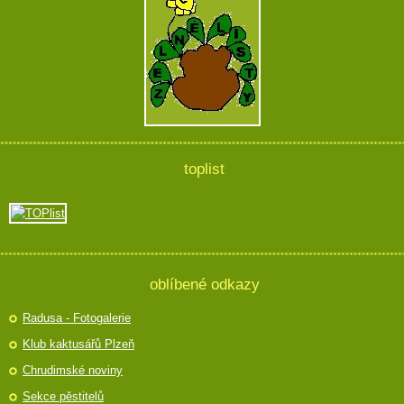
toplist
oblíbené odkazy
Radusa - Fotogalerie
Klub kaktusářů Plzeň
Chrudimské noviny
Sekce pěstitelů