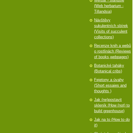
Werbář - tilandsie
(Web herbarium -
Tillandsia)
Návštěvy
sukulentních sbírek
(Visits of succulent
collections)
Recenze knih a webů
o rostlinách (Reviews
of books,webpages)
Botanické taháky
(Botanical cribs)
Fejetony a úvahy
(Short essaies and
thoughts )
Jak (ne)postavit
skleník (How (not) to
build greenhouse)
Jak na to (How to do
it)