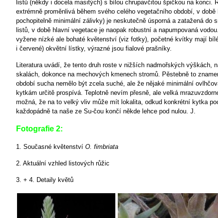
listů (někdy i docela masitých) s bílou chrupavčitou špičkou na konci. R
extrémně proměnlivá během svého celého vegetačního období, v době k
pochopitelně minimální zálivky) je neskutečně úsporná a zatažená do s
listů, v době hlavní vegetace je naopak robustní a napumpovaná vodou
vyžene nízké ale bohaté květenství (viz fotky), početné kvítky mají bíl
i červené) okvětní lístky, výrazné jsou fialové prašníky.
Literatura uvádí, že tento druh roste v nižších nadmořských výškách, n
skalách, dokonce na mechových kmenech stromů. Pěstebně to zname
období sucha nemělo být zcela suché, ale že nějaké minimální ovlhčov
kytkám určitě prospívá. Teplotně nevím přesně, ale velká mrazuvzdorn
možná, že na to velký vliv může mít lokalita, odkud konkrétní kytka po
každopádně ta naše ze Su-čou končí někde lehce pod nulou. J.
Fotografie 2:
1. Současné květenství
O. fimbriata
2. Aktuální vzhled listových růžic
3. + 4. Detaily květů