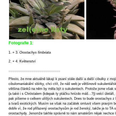
Fotografie 1:
1. + 3.
Orostachys fimbriata
2. + 4. Květenství
..................................................
Přesto, že mne aktuálně lákají k psaní stále další a další cibulky z moj
cibulomaniakální sbírky, chci ctít, že náš web je většinově sukulentářsk
většina článků na něm by měla být o sukulentech. Protože jsme však 
(a také i s Chróstalem (kdepak ty ptáčku hnízdo máš...?)) velcí úletáři
pak píšeme o celkem ulítlých sukulentech. Dnes to bude orostachys z 
a tvarů exotických. Musím se však na začátek omluvit všem pravým bo
dobře ví, že rod přiřazený orostachysům je rod ženský, takže je to TA
orostachydy. Jenomže takhle správně to nám amatérům nějak nechce l