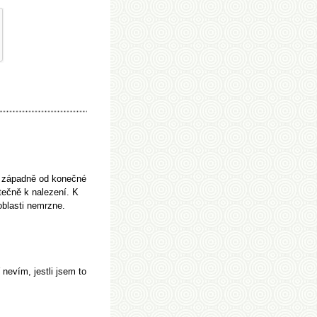
h západně od konečné
utečně k nalezení. K
oblasti nemrzne.
nevím, jestli jsem to