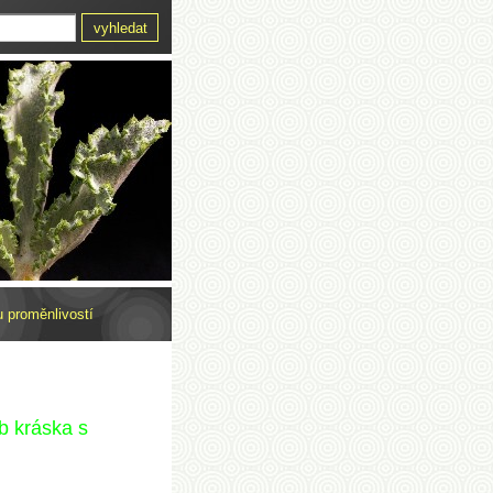
u proměnlivostí
b kráska s