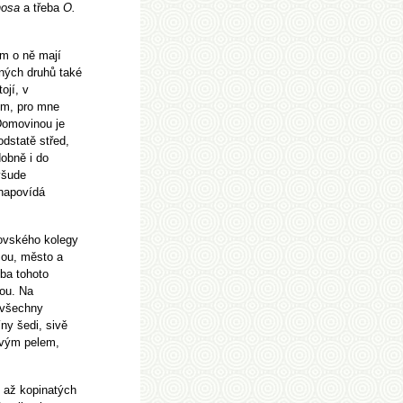
nosa
a třeba
O.
em o ně mají
ných druhů také
ojí, v
ým, pro mne
omovinou je
dstatě střed,
obně i do
všude
 napovídá
tovského kolegy
čou, město a
oba tohoto
tou. Na
 všechny
ny šedi, sivě
avým pelem,
h až kopinatých