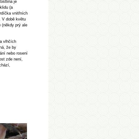
ostlina je
lidu (a
rdíčka vnitřních
. V době květu
é (někdy prý ale
a vlhčích
ná, že by
ání nebo rosení
ost zde není,
chází,