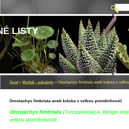
NÉ LISTY
Úvod
»
Werbář - sukulenty
»
Orostachys fimbriata aneb kráska s velko
Orostachys fimbriata aneb kráska s velkou proměnlivostí
Orostachys fimbriata
(Turczaninow) A. Berger ane
velkou proměnlivostí