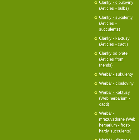
Články - cibuloviny
(Articles - bulbs)
Články - sukulenty
(Articles -
succulents)
Články - kaktusy
(Articles - cacti)
Články od přátel
(Articles from
friends)
Werbář - sukulenty
Werbář - cibuloviny
Werbář - kaktusy
(Web herbarium -
cacti)
Werbář -
mrazuvzdorné (Web
herbarium - frost-
hardy succulents)