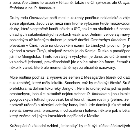
z pera. Ale ctěme to aspoň v té latině, takže ne
O. spinosus
ale
O. spi
fimbriata
a ne
O. fimbriatus
.
Druhy rodu
Orostachys
patří mezi sukulenty poněkud neklasické a záj
spíše alpinkáři. Jsou však mezi nimi kromě vyloženě tvrdě mrazuvzdor
druhy, které vegetačně končí někde u 0°C, takže na skalkách už neobst
chladných sukulentářských sbírkách však ano. Jedním velice zajímav
pohledným až krásným druhem je právě dnešní
Orostachys fimbriata.
D
převážně v Číně, roste na obrovském území 15 čínských provincií (v po
východ a sever Číny), okrajově zasahuje do Koreje, Ruska a pravděpod
jižního Mongolska. Tímto rozsáhlým výskytem je dáno, že určitě není 
vzhledově jednotný, pravděpodobně jde o více místních forem, čemuž
několik variet, které ale momentálně nejsou oficielně uznávány.
Moje rostlina pochází z výsevu ze semen z Mesagarden (dárek od kla
sukulentáře), které měly lokalitu Soochow, což by mělo být čínské Su-
prefektura na dolním toku řeky Jang-c´. Není to určitě jedna jediná pod
orostachysu, bohužel aktuálně nejdou sehnat
O. fimbriata
s jinou lokali
googlovských fotkách jsou však ke shlédnutí různé rostliny (věřme, že
správně určené) s různými odstíny barvy listů, kde dominují různé odstí
zelená, červenavá, bronzová, modrozelená i fialová, některé pak s běl
který známe od jiných krasulácek například z Mexika.
Každopádně základní vzhled „fimbriatky“ by měl být: růžice čárkovitýc