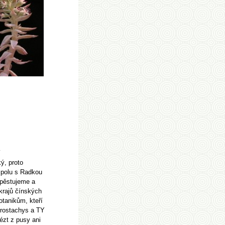
í
ý, proto
spolu s Radkou
, pěstujeme a
krajů čínských
tanikům, kteří
 orostachys a TY
ézt z pusy ani