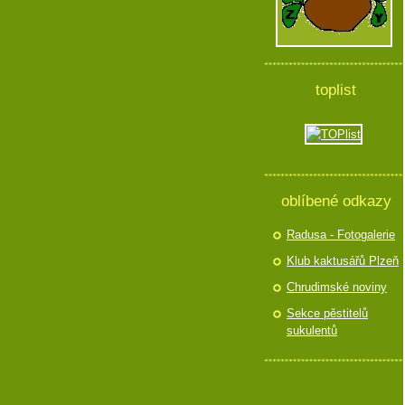
toplist
oblíbené odkazy
Radusa - Fotogalerie
Klub kaktusářů Plzeň
Chrudimské noviny
Sekce pěstitelů
sukulentů