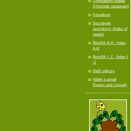
Chróstalovo slópek
(Chrostals paragraph)
Fotoalbum
Seznámek
semínkový (Index of
seeds)
Rejstřík A-H - Index
A-H
Rejstřík I -Z - Index I
-Z
Další odkazy
Hádej a poraď
(Guess and consult)