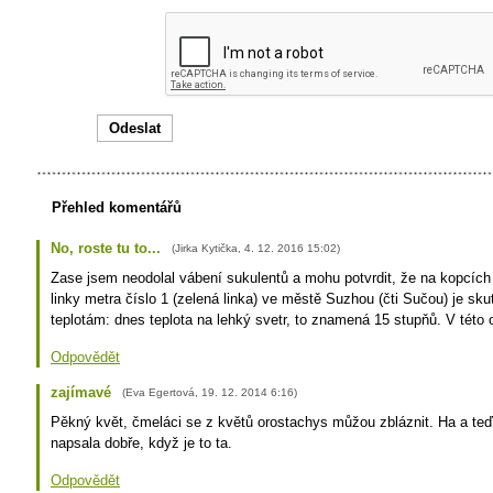
Přehled komentářů
No, roste tu to...
(
Jirka Kytička
,
4. 12. 2016
15:02
)
Zase jsem neodolal vábení sukulentů a mohu potvrdit, že na kopcíc
linky metra číslo 1 (zelená linka) ve městě Suzhou (čti Sučou) je sk
teplotám: dnes teplota na lehký svetr, to znamená 15 stupňů. V této 
Odpovědět
zajímavé
(
Eva Egertová
,
19. 12. 2014
6:16
)
Pěkný květ, čmeláci se z květů orostachys můžou zbláznit. Ha a teď 
napsala dobře, když je to ta.
Odpovědět