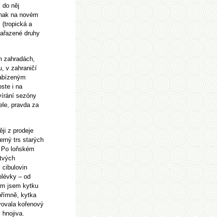
 do něj
dnak na novém
 (tropická a
zařazené druhy
h zahradách,
, v zahraničí
nabízeným
ste i na
írání sezóny
ele, pravda za
ji z prodeje
erný trs starých
. Po loňském
rtvých
 cibulovin
olévky – od
em jsem kytku
přímně, kytka
vovala kořenový
 hnojiva.