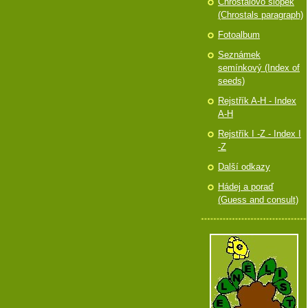
Chróstalovo slópek
(Chrostals paragraph)
Fotoalbum
Seznámek
semínkový (Index of
seeds)
Rejstřík A-H - Index
A-H
Rejstřík I -Z - Index I
-Z
Další odkazy
Hádej a poraď
(Guess and consult)