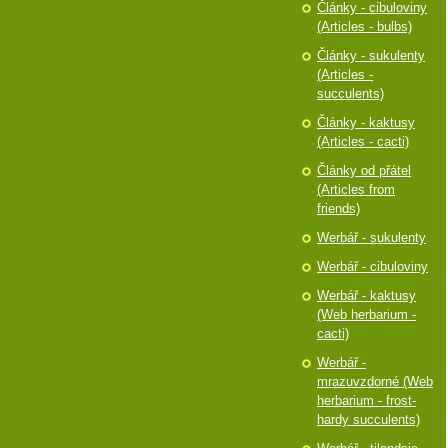
Články - cibuloviny
(Articles - bulbs)
Články - sukulenty
(Articles -
succulents)
Články - kaktusy
(Articles - cacti)
Články od přátel
(Articles from
friends)
Werbář - sukulenty
Werbář - cibuloviny
Werbář - kaktusy
(Web herbarium -
cacti)
Werbář -
mrazuvzdorné (Web
herbarium - frost-
hardy succulents)