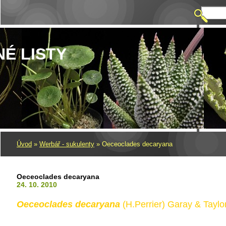
NÉ LISTY
Úvod
»
Werbář - sukulenty
»
Oeceoclades decaryana
Oeceoclades decaryana
24. 10. 2010
Oeceoclades decaryana
(H.Perrier) Garay
&
Taylo