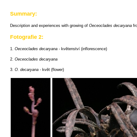
Summary:
Description and experiences with growing of
Oeceoclades decaryana
fr
Fotografie 2:
1.
Oeceoclades decaryana
- květenství (inflorescence)
2.
Oeceoclades decaryana
3.
O. decaryana
- květ (flower)