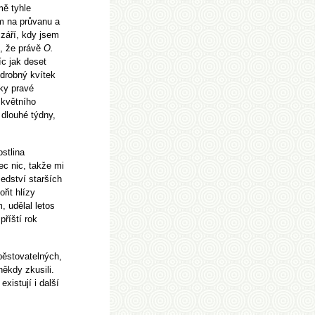
mě tyhle
am na průvanu a
 září, kdy jsem
é, že právě
O.
c jak deset
 drobný kvítek
aky pravé
 květního
 dlouhé týdny,
ostlina
c nic, takže mi
edství starších
řit hlízy
, udělal letos
příští rok
 pěstovatelných,
ěkdy zkusili.
existují i další