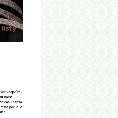
 orchidejářům)
mít náruč
ého času napsal
rostě pokud je
sit?