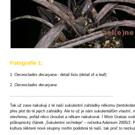
Fotografie 1:
1.
Oeceoclades decaryana
- detail listu (detail of a leaf)
2.
Oeceoclades decaryana
......................................................................................
Tak už zase nakukuji z té naší sukulentní zahrádky někomu (tentokráte
přes plot do té jejich zahrádky. Ale to už je nám sukulentářům vlastní, 
otevřenou, pořád něco zkoušet a někam nakukovat. I Mistr Gratias sv
průkopnický článek „Sukulentní orchideje“ – ročenka Adenium 2005/2. P
kultura některé nové skupiny rostlin podobná té naší, tak proč to nezku