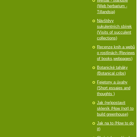
Werbář - tilandsie
(Web herbarium -
Tillandsia)
Návštěvy
sukulentních sbírek
(Visits of succulent
collections)
Recenze knih a webů
o rostlinách (Reviews
of books,webpages)
Botanické taháky
(Botanical cribs)
Fejetony a úvahy
(Short essaies and
thoughts )
Jak (ne)postavit
skleník (How (not) to
build greenhouse)
Jak na to (How to do
it)