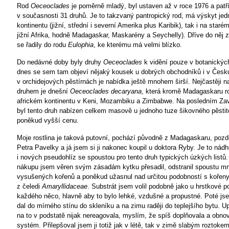
Rod
Oeceoclades
je poměrně mladý, byl ustaven až v roce 1976 a patří
v současnosti 31 druhů. Je to takzvaný pantropický rod, má výskyt je
kontinentu (jižní, střední i severní Amerika plus Karibik), tak i na starém
jižní Afrika, hodně Madagaskar, Maskarény a Seychelly). Dříve do něj 
se řadily do rodu
Eulophia
, ke kterému má velmi blízko.
Do nedávné doby byly druhy
Oeceoclades
k vidění pouze v botanickýc
dnes se sem tam objeví nějaký kousek u dobrých obchodníků i v Česku
v orchidejových pěstírnách je nabídka ještě mnohem širší. Nejčastěji 
druhem je dnešní
Oeceoclades decaryana
, která kromě Madagaskaru ro
africkém kontinentu v Keni, Mozambiku a Zimbabwe. Na posledním Zav
byl tento druh nabízen celkem masově u jednoho tuze šikovného pěstit
poněkud vyšší cenu.
Moje rostlina je taková putovní, pochází původně z Madagaskaru, pozdě
Petra Pavelky a já jsem si ji nakonec koupil u doktora Ryby. Je to nádh
i nových pseudohlíz se spoustou pro tento druh typických úzkých listů
nákupu jsem věren svým zásadám kytku přesadil, odstranil spoustu m
vysušených kořenů a poněkud užasnul nad určitou podobností s kořeny
z čeledi
Amaryllidaceae
. Substrát jsem volil podobně jako u hrstkové p
každého něco, hlavně aby to bylo lehké, vzdušné a propustné. Poté js
dal do mírného stínu do skleníku a na zimu raději do teplejšího bytu. U
na to v podstatě nijak nereagovala, myslím, že spíš doplňovala a obno
systém. Přilepšoval jsem ji totiž jak v létě, tak v zimě slabým roztokem