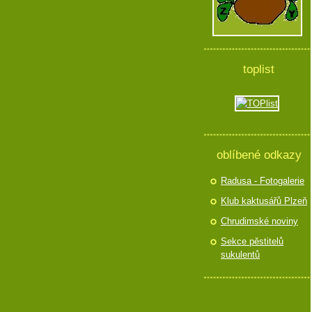
toplist
oblíbené odkazy
Radusa - Fotogalerie
Klub kaktusářů Plzeň
Chrudimské noviny
Sekce pěstitelů
sukulentů