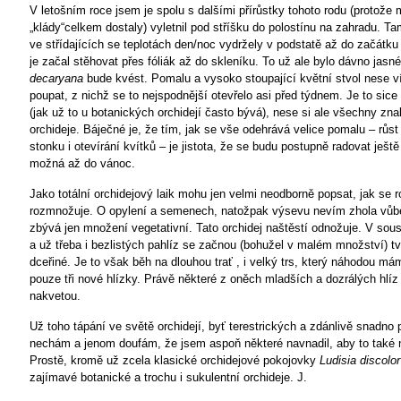
V letošním roce jsem je spolu s dalšími přírůstky tohoto rodu (protože 
„klády“celkem dostaly) vyletnil pod stříšku do polostínu na zahradu. T
ve střídajících se teplotách den/noc vydržely v podstatě až do začátku
je začal stěhovat přes fóliák až do skleníku. To už ale bylo dávno jasn
decaryana
bude kvést. Pomalu a vysoko stoupající květní stvol nese ví
poupat, z nichž se to nejspodnější otevřelo asi před týdnem. Je to sice
(jak už to u botanických orchidejí často bývá), nese si ale všechny zn
orchideje. Báječné je, že tím, jak se vše odehrává velice pomalu – růst
stonku i otevírání kvítků – je jistota, že se budu postupně radovat ještě
možná až do vánoc.
Jako totální orchidejový laik mohu jen velmi neodborně popsat, jak se r
rozmnožuje. O opylení a semenech, natožpak výsevu nevím zhola vůbe
zbývá jen množení vegetativní. Tato orchidej naštěstí odnožuje. V sous
a už třeba i bezlistých pahlíz se začnou (bohužel v malém množství) tvo
dceřiné. Je to však běh na dlouhou trať , i velký trs, který náhodou mám
pouze tři nové hlízky. Právě některé z oněch mladších a dozrálých hlíz 
nakvetou.
Už toho tápání ve světě orchidejí, byť terestrických a zdánlivě snadno
nechám a jenom doufám, že jsem aspoň některé navnadil, aby to také n
Prostě, kromě už zcela klasické orchidejové pokojovky
Ludisia discolor
zajímavé botanické a trochu i sukulentní orchideje.
J.