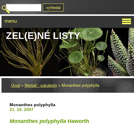
menu
ZEL(E)NÉ LISTY
Úvod
»
Werbář - sukulenty
»
Monanthes polyphylla
Monanthes polyphylla
21. 10. 2007
Monanthes polyphylla
Haworth