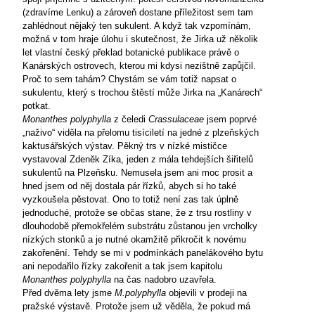
(zdravíme Lenku) a zároveň dostane příležitost sem tam
zahlédnout nějaký ten sukulent. A když tak vzpomínám,
možná v tom hraje úlohu i skutečnost, že Jirka už několik
let vlastní český překlad botanické publikace právě o
Kanárských ostrovech, kterou mi kdysi nezištně zapůjčil.
Proč to sem tahám? Chystám se vám totiž napsat o
sukulentu, který s trochou štěstí může Jirka na „Kanárech“
potkat.
Monanthes polyphylla
z čeledi
Crassulaceae
jsem poprvé
„naživo“ viděla na přelomu tisíciletí na jedné z plzeňských
kaktusářských výstav. Pěkný trs v nízké mističce
vystavoval Zdeněk Zíka, jeden z mála tehdejších šiřitelů
sukulentů na Plzeňsku. Nemusela jsem ani moc prosit a
hned jsem od něj dostala pár řízků, abych si ho také
vyzkoušela pěstovat. Ono to totiž není zas tak úplně
jednoduché, protože se občas stane, že z trsu rostliny v
dlouhodobě přemokřelém substrátu zůstanou jen vrcholky
nízkých stonků a je nutné okamžitě přikročit k novému
zakořenění. Tehdy se mi v podmínkách panelákového bytu
ani nepodařilo řízky zakořenit a tak jsem kapitolu
Monanthes polyphylla
na čas nadobro uzavřela.
Před dvěma lety jsme
M.polyphylla
objevili v prodeji na
pražské výstavě. Protože jsem už věděla, že pokud má