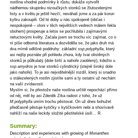
rostlina vhodné podmínky k růstu, dokáže vytvořit
nádhernou skupinku nizoučkých stonků se žlutozelenými
listy a v květu je ještě hezčí, neváhali jsme a za pár korun
kytku zakoupili. Od té doby u nás spokojeně (občas i
nespokojeně – vloni v těch největších vedrech málem řekla
sbohem) prosperuje a letos se pochlubila i zajímavými
netuctovými květy. Začala jsem se trochu víc zajímat, co o
ní píše odborná literatura a dozvěděla se, že jako druh má
dva mírně odlišné poddruhy: základní
ssp.polyphylla
, který
asi nejlíp poznáte při pohledu zhora, kdy tvar olistěných
stonků je půlkulatý (dole širší a nahoře zaoblený), kdežto u
ssp.amydros
je tvar stonků cylindrický (stejně široký dole
jako nahoře). To je asi nejviditelnější
rozdíl, který si snadno
u stálezelených rostlin zjistíte sami a ty ostatní už nechám
na vaší zvídavosti.
Myslím si, že přestože naše rostlina určitě nepochází přímo
od něj, měl by asi Zdeněk Zíka radost z toho, že už
M.polyphylla
umím trochu pěstovat. On už dnes bohužel
předčasně pěstuje kytičky v kytičkovém nebi a shovívavě
nahlíží na naše leckdy složité pěstitelské úsilí…
R.
Summary:
Description and experiences with growing of
Monanthes