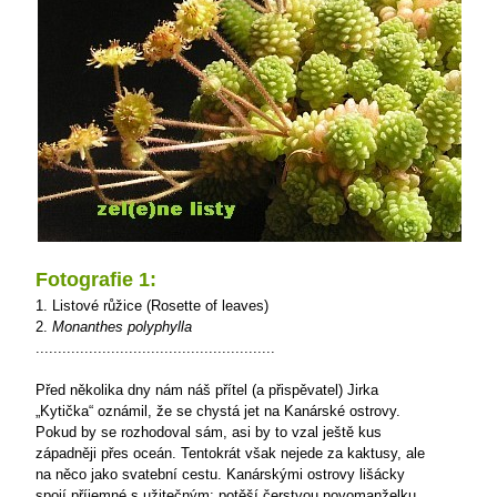
Fotografie 1:
1. Listové růžice (Rosette of leaves)
2.
Monanthes polyphylla
......................................................
Před několika dny nám náš přítel (a přispěvatel) Jirka
„Kytička“ oznámil, že se chystá jet na Kanárské ostrovy.
Pokud by se rozhodoval sám, asi by to vzal ještě kus
západněji přes oceán. Tentokrát však nejede za kaktusy, ale
na něco jako svatební cestu. Kanárskými ostrovy lišácky
spojí příjemné s užitečným: potěší čerstvou novomanželku