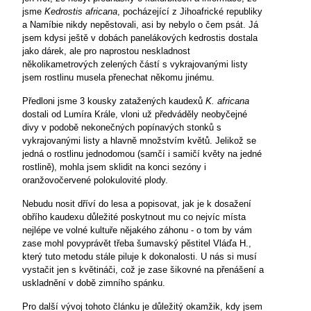
jsme
Kedrostis africana
, pocházející z Jihoafrické republiky
a Namíbie nikdy nepěstovali, asi by nebylo o čem psát. Já
jsem kdysi ještě v dobách panelákových kedrostis dostala
jako dárek, ale pro naprostou neskladnost
několikametrových zelených částí s vykrajovanými listy
jsem rostlinu musela přenechat někomu jinému.
Předloni jsme 3 kousky zatažených kaudexů
K. africana
dostali od Lumíra Krále, vloni už předváděly neobyčejné
divy v podobě nekonečných popínavých stonků s
vykrajovanými listy a hlavně množstvím květů. Jelikož se
jedná o rostlinu jednodomou (samčí i samičí květy na jedné
rostlině), mohla jsem sklidit na konci sezóny i
oranžovočervené polokulovité plody.
Nebudu nosit dříví do lesa a popisovat, jak je k dosažení
obřího kaudexu důležité poskytnout mu co nejvíc místa
nejlépe ve volné kultuře nějakého záhonu - o tom by vám
zase mohl povyprávět třeba šumavský pěstitel Vláďa H.,
který tuto metodu stále piluje k dokonalosti. U nás si musí
vystačit jen s květináči, což je zase šikovné na přenášení a
uskladnění v době zimního spánku.
Pro další vývoj tohoto článku je důležitý okamžik, kdy jsem