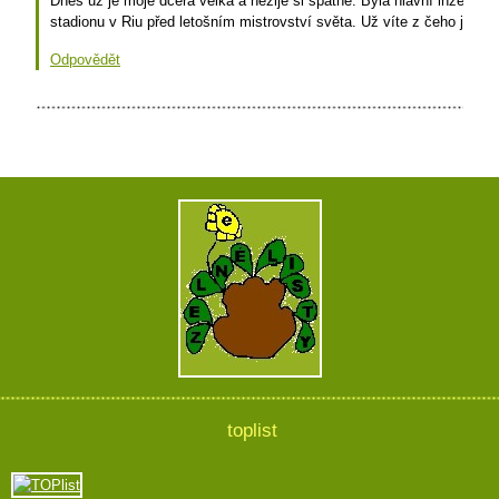
Dnes už je moje dcera velká a nežije si špatně. Byla hlavní inženýrk
stadionu v Riu před letošním mistrovství světa. Už víte z čeho je n
Odpovědět
toplist