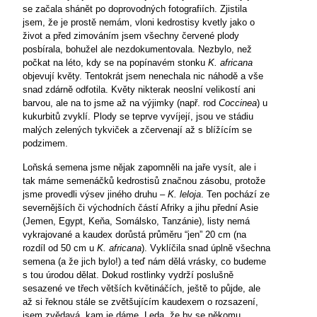
se začala shánět po doprovodných fotografiích. Zjistila
jsem, že je prostě nemám, vloni kedrostisy kvetly jako o
život a před zimováním jsem všechny červené plody
posbírala, bohužel ale nezdokumentovala. Nezbylo, než
počkat na léto, kdy se na popínavém stonku
K. africana
objevují květy. Tentokrát jsem nenechala nic náhodě a vše
snad zdárně odfotila. Květy nikterak neoslní velikostí ani
barvou, ale na to jsme až na výjimky (např. rod
Coccinea
) u
kukurbitů zvyklí. Plody se teprve vyvíjejí, jsou ve stádiu
malých zelených tykviček a zčervenají až s blížícím se
podzimem.
Loňská semena jsme nějak zapomněli na jaře vysít, ale i
tak máme semenáčků kedrostisů značnou zásobu, protože
jsme provedli výsev jiného druhu –
K.
leloja
. Ten pochází ze
severnějších či východních částí Afriky a jihu přední Asie
(Jemen, Egypt, Keňa, Somálsko, Tanzánie), listy nemá
vykrajované a kaudex dorůstá průměru “jen” 20 cm (na
rozdíl od 50 cm u
K. africana
). Vyklíčila snad úplně všechna
semena (a že jich bylo!) a teď nám dělá vrásky, co budeme
s tou úrodou dělat. Dokud rostlinky vydrží poslušně
sesazené ve třech větších květináčích, ještě to půjde, ale
až si řeknou stále se zvětšujícím kaudexem o rozsazení,
jsem zvědavá, kam je dáme. Leda, že by se někomu