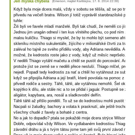
Jen myška chyběla
(
Emerson, majitel Kárlštejna
,
17. 8. 2014
22:39
)
Když byla moje dcera malá, vždy v sobotu se těšila, až se po trénin
přivedu na večeři bratra. Wilson jí totiž vyprávěl starobrazilské pohá
tuhle:
Žili byli ve favele mladí manželé. Byli tak chudí, že neměli co jíst něk
Jednou jim uragán odnesl i ten kus vlnitého plechu, co pod ním žili. Al
malou kuličku. Thiago si myslel, že by to mohlo být semeno africkéh
skleníku místního sukulentáře, žijícího v milionářské čtvrti za tratí. 
zaléval ho tajně ze svého přídělu vody, aby Adriana nevěděla. Adriana 
možné, že kedrostis roste jako z vody, když už měsíc nepršelo.
V neděli Thiago vytáhl mačetu a chtěl se pustit do porcování. Adriana 
protože jíst se země se v neděli přece nesluší. Thiago mlčel, protože 
nejedl. Popadl tedy kedrostis za nať a chtěl ho vytáhnout ze substrátu
když se připojila Adriana a její bratři, které povolala na pomoc z Cha
přivedl rodiče a sestry. Táhli, táhli, ale vytáhnou nemohli. Šel okolo tap
kopýtko k dílu, ale stále nic a to se přidal i jaguár. Postupně se zapo
aligátor, kapybara, ara, nosál a sladkovodní delfín.
Táhli táhli až přišlo pondělí. To už se do kedrostisu mohli pustit tak j
Nacpali si žaludky, bachory a volata k prasknutí, ale ještě trochu zby
všechny chudé z favely a bohaté z centra.
No a jak to dopadlo? ptala se pokaždé moje dcera strýce Wilsona.
Dobře, odpovídal vždy Wilson. Ve vydlabaném kedrostisu Thiago s Adr
závodní dráhu a já s tvým tátou jsme tam jeli svůj první závod na mo