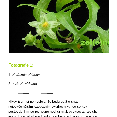
Fotografie 1:
1.
Kedrostis africana
2. Květ
K. africana
................................................
Nikdy jsem si nemyslela, že budu psát o snad
nejobyčejnějším kaudexním okurkovníku, co se kdy
pěstoval. Tím se rozhodně nechci nijak vyvyšovat, ale chci
jen říct, že nebýt přednášky o kukurbitech a informace, že