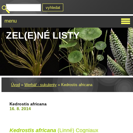
menu
ZEL(E)NÉ LISTY
Úvod
»
Werbář - sukulenty
»
Kedrostis africana
Kedrostis africana
16. 8. 2014
Kedrostis africana
(Linné) Cogniaux