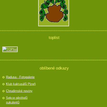
toplist
oblíbené odkazy
Radusa - Fotogalerie
Klub kaktusářů Plzeň
Chrudimské noviny
Sekce pěstitelů
sukulentů