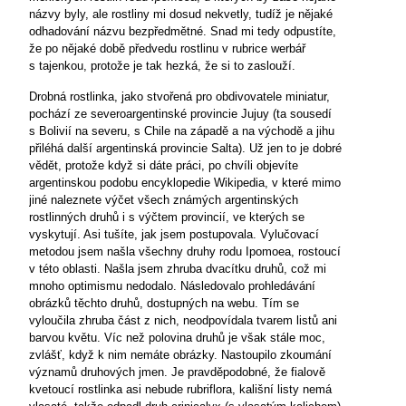
názvy byly, ale rostliny mi dosud nekvetly, tudíž je nějaké
odhadování názvu bezpředmětné. Snad mi tedy odpustíte,
že po nějaké době předvedu rostlinu v rubrice werbář
s tajenkou, protože je tak hezká, že si to zaslouží.
Drobná rostlinka, jako stvořená pro obdivovatele miniatur,
pochází ze severoargentinské provincie Jujuy (ta sousedí
s Bolivií na severu, s Chile na západě a na východě a jihu
přiléhá další argentinská provincie Salta). Už jen to je dobré
vědět, protože když si dáte práci, po chvíli objevíte
argentinskou podobu encyklopedie Wikipedia, v které mimo
jiné naleznete výčet všech známých argentinských
rostlinných druhů i s výčtem provincií, ve kterých se
vyskytují. Asi tušíte, jak jsem postupovala. Vylučovací
metodou jsem našla všechny druhy rodu Ipomoea, rostoucí
v této oblasti. Našla jsem zhruba dvacítku druhů, což mi
mnoho optimismu nedodalo. Následovalo prohledávání
obrázků těchto druhů, dostupných na webu. Tím se
vyloučila zhruba část z nich, neodpovídala tvarem listů ani
barvou květu. Víc než polovina druhů je však stále moc,
zvlášť, když k nim nemáte obrázky. Nastoupilo zkoumání
významů druhových jmen. Je pravděpodobné, že fialově
kvetoucí rostlinka asi nebude rubriflora, kališní listy nemá