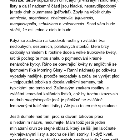
vlasaté, takže odpadl druh crinicalyx (s vlasatým kalichem),
listy a další nadzemní části jsou hladké, nepravděpodobný
je tedy druh plummerae (péřovitá). Zbyly na výběr druhy
amnicola, argentinica, cheirophylla, jujuyensis,
marginisepalla,
schulziana
a
volcanensis
. Snad vám bude
stačit, že asi jedna z nich to bude.
Když se zadíváte na kaudexík rostliny i zvláštní tvar
nedlouhých, sezónních, poléhavých stonků, které brzy
ozdobily vzhledem k rostlině docela velké trubkovité květy,
určitě pochopíte mou snahu o pojmenování krásné
nenáročné kytky. Ráno se otevírající květy (v angličtině se
ipomoeím říká Morning Glory – Ranní nádhera) po odkvětu
vypadaly nadějně, protože neopadaly a začal se vyvíjet plod
– trojpouzdrá tobolka s docela velkými semeny, tak
typickými pro tento rod. Zajímavým znakem rostliny je
zvláštní lemování kališních lístků, což by trochu ukazovalo
na druh
marginisepalla
(což je přibližně se zvláštně
lemovanými kališními lístky). Ale jsou to jen mé spekulace.
Jestli dumáte nad tím, proč si dávám takovou práci
s hledáním názvu, nedumejte. Mám totiž ještě jeden
miniaturní druh ze stejné oblasti, který se liší jen laločnatě
vykrajovanými listy a trochu delšími stonky. I když kvetl,