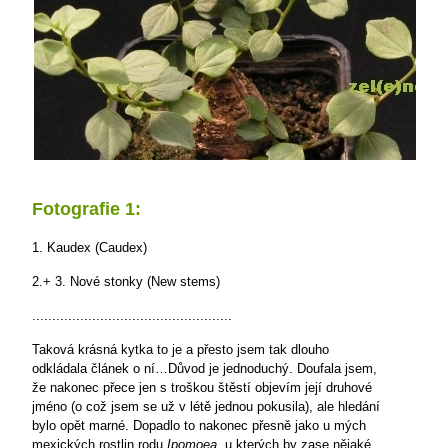
Fotografie 1:
1. Kaudex (Caudex)
2.+ 3. Nové stonky (New stems)
..................................................
Taková krásná kytka to je a přesto jsem tak dlouho
odkládala článek o ní…Důvod je jednoduchý. Doufala jsem,
že nakonec přece jen s troškou štěstí objevím její druhové
jméno (o což jsem se už v létě jednou pokusila), ale hledání
bylo opět marné. Dopadlo to nakonec přesně jako u mých
mexických rostlin rodu
Ipomoea
, u kterých by zase nějaké