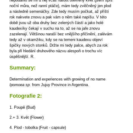
nepodařilo se mi u něj včas nafotit otevřený květ (jsem spíš
noční můra, než ranní ptáče), mám tedy zvěčněný jen plod
a následně semenáčky. Zde tedy musím počkat, až příští
rok nakvete znovu a pak vám o něm také napíšu. V této
době jsou už oba druhy bez zelených částí a jako holé
kaudexíky čekají v suchu na to, až se na jaře znovu
zazelenají. Většinou naraší bez vnějšího přičinění, zalévám
tedy až v okamžiku, kdy se na temeni kaudexu objeví
špičky nových stonků. Držte mi tedy palce, abych za rok
byla při hledání druhového názvu alespoň o trochu víc
úspěšnější.
R.
Summary:
Determination and experiences with growing of no name
Ipomoea sp
. from Jujuy Province in Argentina.
Fotografie 2:
1. Poupě (Bud)
2.+ 3. Květ (Flower)
4. Plod - tobolka (Fruit - capsule)