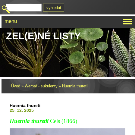
menu
ZEL(E)NÉ LISTY
Úvod
»
Werbář - sukulenty
»
Huernia thuretii
Huernia thuretii
25. 12. 2025
Huernia thuretii
Cels (1866)