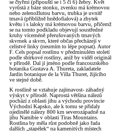
se čtyřmi (připouští se i 5 či 6) žebry. Květ
vyrůstá z báze stonku, zvenku má krémovou
nebo zelenožlutou barvu, trubka je uvnitř
tmavá (přibližně hnědofialová) a zbytek
květu i s laloky má krémovou barvu, přičemž
se na tomto podkladu objevují soustředné
kruhy víceméně přerušovaných tmavých
skvrnek a skvrn, které občas přecházejí v
celistvé linky (neumím to lépe popsat). Autor
F. Cels popsal rostlinu v předminulém století
podle sbírkové rostliny, aniž by viděl originál
v přírodě. Dal jí jméno podle francouzského
botanika Gustava A. Thureta, zakladatele
Jardin botanique de la Villa Thuret, žijícího
ve stejné době.
K rostlině se vztahuje zajímavost- záhadný
výskyt v přírodě. Naprostá většina nálezů
pochází z oblasti jihu a východu provincie
Východní Kapsko, ale k tomu se přidaly
ojedinělé nálezy 800 km severozápadně na
jihu Namibie v oblasti Tiras Mountains.
Rostlina by měla růst podobně jako řada
dalších „stapélek“ na kamenitých místech