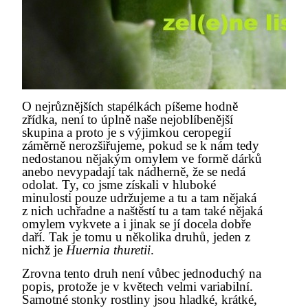
O nejrůznějších stapélkách píšeme hodně
zřídka, není to úplně naše nejoblíbenější
skupina a proto je s výjimkou ceropegií
záměrně nerozšiřujeme, pokud se k nám tedy
nedostanou nějakým omylem ve formě dárků
anebo nevypadají tak nádherně, že se nedá
odolat. Ty, co jsme získali v hluboké
minulosti pouze udržujeme a tu a tam nějaká
z nich uchřadne a naštěstí tu a tam také nějaká
omylem vykvete a i jinak se jí docela dobře
daří. Tak je tomu u několika druhů, jeden z
nichž je
Huernia thuretii
.
Zrovna tento druh není vůbec jednoduchý na
popis, protože je v květech velmi variabilní.
Samotné stonky rostliny jsou hladké, krátké,