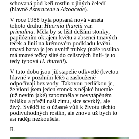
schovaná pod keři rostlin z jiných čeledí
(hlavně
Asteraceae
a
Aizoaceae
).
V roce 1988 byla popsaná nová varieta
tohoto druhu:
Huernia thuretii
var.
primulina
. Měla by se lišit delšími stonky,
papilózním okrajem květu a absencí tmavých
teček a linií na krémovém podkladu květu-
tmavá barva je jen uvnitř trubky (naše rostlina
má tmavé tečky slité do celistvých linií- je to
tedy typová
H. thuretii
).
V tuto dobu jsou již stapelie odkvetlé (kvetou
hlavně v pozdním létě) a zaslouženě
odpočívají bez vody. Takovou perličkou je,
že vloni jsem jeden stonek z nějaké huernie
(už nevím jaké) zapomněla v nevytápěném
foliáku a přežil naší zimu, sice scvrklý, ale
živý. Svědčí to o úžasné vůli k životu těchto
podivuhodných rostlin, ale znovu už bych to
asi raději nezkoušela.
R.