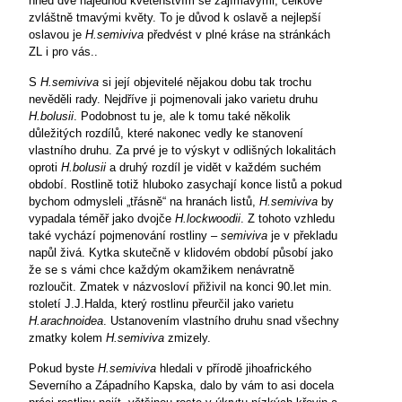
hned dvě najednou květenstvím se zajímavými, celkově
zvláštně tmavými květy. To je důvod k oslavě a nejlepší
oslavou je
H.semiviva
předvést v plné kráse na stránkách
ZL i pro vás..
S
H.semiviva
si její objevitelé nějakou dobu tak trochu
nevěděli rady. Nejdříve ji pojmenovali jako varietu druhu
H.bolusii
. Podobnost tu je, ale k tomu také několik
důležitých rozdílů, které nakonec vedly ke stanovení
vlastního druhu. Za prvé je to výskyt v odlišných lokalitách
oproti
H.bolusii
a druhý rozdíl je vidět v každém suchém
období. Rostlině totiž hluboko zasychají konce listů a pokud
bychom odmysleli „třásně“ na hranách listů,
H.semiviva
by
vypadala téměř jako dvojče
H.lockwoodii
. Z tohoto vzhledu
také vychází pojmenování rostliny –
semiviva
je v překladu
napůl živá. Kytka skutečně v klidovém období působí jako
že se s vámi chce každým okamžikem nenávratně
rozloučit. Zmatek v názvosloví přiživil na konci 90.let min.
století J.J.Halda, který rostlinu přeurčil jako varietu
H.arachnoidea
. Ustanovením vlastního druhu snad všechny
zmatky kolem
H.semiviva
zmizely.
Pokud byste
H.semiviva
hledali v přírodě jihoafrického
Severního a Západního Kapska, dalo by vám to asi docela