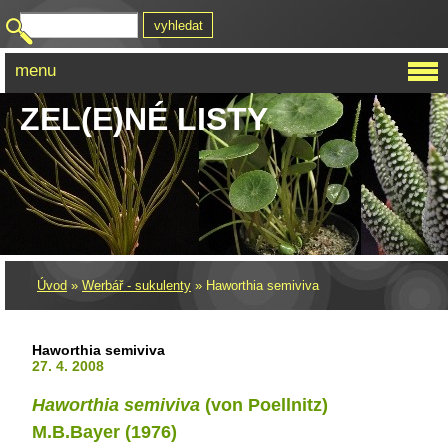
menu
ZEL(E)NÉ LISTY
Úvod
»
Werbář - sukulenty
»
Haworthia semiviva
Haworthia semiviva
27. 4. 2008
Haworthia semiviva
(von Poellnitz)
M.B.Bayer (1976)