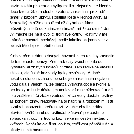
práci rostlinu najít, většinou roste v úkrytu nízkých křovin a
navíc zavátá pískem a zbytky rostlin. Nejsnáze se hledá v
době květu,
30 cm
dlouhé květenství rostlinu „prozradí“
téměř v každém úkrytu. Rostlina roste v jednotlivých, asi
6cm velkých růžicích s třemi až čtyřmi desítkami
průsvitných listů se zajímavou tmavší mřížkou uvnitř. Jen
výjimečně lze najít dvoj či trojhlavé kytky. Rostliny v mé
sbírečce havorcií pocházejí podle lokality na jmenovce z
oblasti Middelpos – Sutherland.
Z obav před ztrátou krásných havorcií jsem rostliny zasadila
do téměř čisté pemzy. První rok daly všechnu sílu do
vytváření dužnatých kořenů. V zimě jsem radikálně omezila
zálivku, ale úplně bez vody kytky nezůstaly. V době
několika slunečných dnů po sobě jsem rostlinám nějakou
vodu dala s vědomím, že pemza vysychá docela rychle a
pro kytky to bude dávka jen udržovací a ne oživovací, tudíž
i ke zošklivení či zkáze vedoucí. Více vody dostaly rostliny
až koncem zimy, reagovaly na to napitím a rozložením listů
a záhy i nasazením květenství. V tuhle chvíli se díky
otevření květů na obou rostlinách zároveň pokouším o
sprašování, což mi trochu kazí velké množství nektaru v
květech. Neházím ale flintu do žita, trpělivost přináší růže a
někdy i malé havorcie....
.
R.