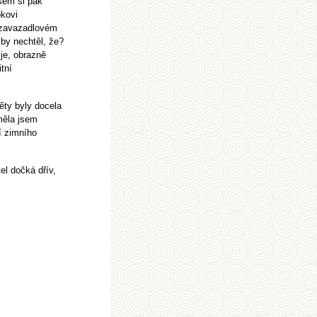
jsem si pak
okovi
v zavazadlovém
 by nechtěl, že?
 je, obrazně
tní
ěty byly docela
měla jsem
í zimního
el dočká dřív,