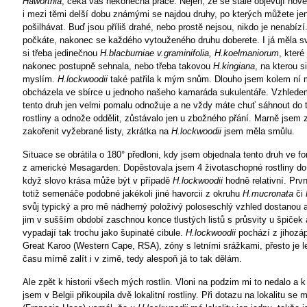
Haworthia
, čeká vás nekonečná práce. Nejen, že se stále objevují nové 
i mezi těmi delší dobu známými se najdou druhy, po kterých můžete je
pošilhávat. Buď jsou příliš drahé, nebo prostě nejsou, nikdo je nenabíz
počkáte, nakonec se každého vytouženého druhu doberete. I já měla s
si třeba jedinečnou
H.blacburniae v.graminifolia, H.koelmaniorum
, které
nakonec postupně sehnala, nebo třeba takovou
H.kingiana
, na kterou 
myslím.
H.lockwoodii
také patřila k mým snům. Dlouho jsem kolem ní 
obcházela ve sbírce u jednoho našeho kamaráda sukulentáře. Vzhlede
tento druh jen velmi pomalu odnožuje a ne vždy máte chuť sáhnout do 
rostliny a odnože oddělit, zůstávalo jen u zbožného přání. Marně jsem 
zakořenit vyžebrané listy, zkrátka na
H.lockwoodii
jsem měla smůlu.
Situace se obrátila o 180° předloni, kdy jsem objednala tento druh ve 
z americké Mesagarden. Dopěstovala jsem 4 životaschopné rostliny do 
když slovo krása může být v případě
H.lockwoodii
hodně relativní. Prv
totiž semenáče podobné jakékoli jiné havorcii z okruhu
H.mucronata
či
svůj typický a pro mě nádherný položivý poloseschlý vzhled dostanou a
jim v sušším období zaschnou konce tlustých listů s průsvity u špiček 
vypadají tak trochu jako šupinaté cibule.
H.lockwoodii
pochází z jihozáp
Great Karoo (Western Cape, RSA), zóny s letními srážkami, přesto je le
času mírně zalít i v zimě, tedy alespoň já to tak dělám.
Ale zpět k historii všech mých rostlin. Vloni na podzim mi to nedalo 
jsem v Belgii přikoupila dvě lokalitní rostliny. Při dotazu na lokalitu se m