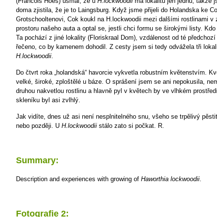
(Francois Hoes) usmál, že u
H.lockwoodii
má lokalitu jen jednu, takže 
doma zjistila, že je to Laingsburg. Když jsme přijeli do Holandska ke C
Grotschooltenovi, Cok koukl na H.lockwoodii mezi dalšími rostlinami 
prostoru našeho auta a optal se, jestli chci formu se širokými listy. Kdo
Ta pochází z jiné lokality (Floriskraal Dom), vzdálenost od té předchozí
řečeno, co by kamenem dohodil. Z cesty jsem si tedy odvážela tři lokali
H.lockwoodii
.
Do čtvrt roka „holandská“ havorcie vykvetla robustním květenstvím. Kv
velké, široké, zploštělé u báze. O sprášení jsem se ani nepokusila, ne
druhou nakvetlou rostlinu a hlavně pyl v květech by ve vlhkém prostřed
skleníku byl asi zvlhlý.
Jak vidíte, dnes už asi není nesplnitelného snu, všeho se trpělivý pěstit
nebo později. U
H.lockwoodii
stálo zato si počkat.
R.
Summary:
Description and experiences with growing of
Haworthia lockwoodii
.
Fotografie 2: