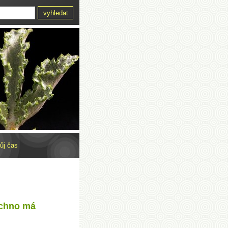
ůj čas
echno má