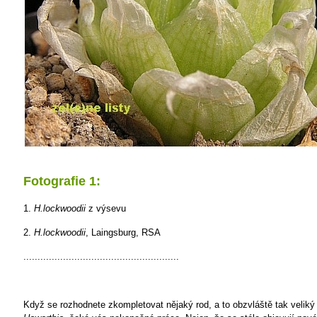
Fotografie 1:
1.
H.lockwoodii
z výsevu
2.
H.lockwoodii
, Laingsburg, RSA
.......................................................
Když se rozhodnete zkompletovat nějaký rod, a to obzvláště tak veliký 