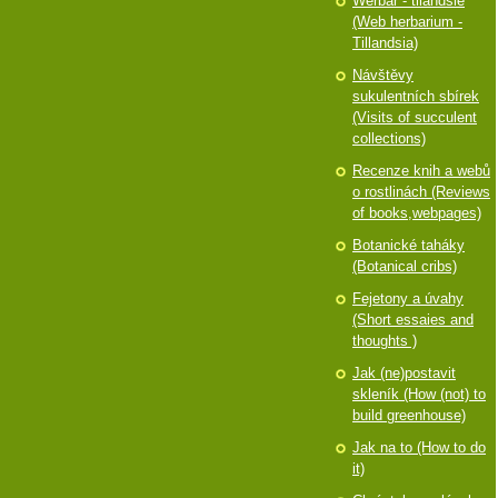
Werbář - tilandsie
(Web herbarium -
Tillandsia)
Návštěvy
sukulentních sbírek
(Visits of succulent
collections)
Recenze knih a webů
o rostlinách (Reviews
of books,webpages)
Botanické taháky
(Botanical cribs)
Fejetony a úvahy
(Short essaies and
thoughts )
Jak (ne)postavit
skleník (How (not) to
build greenhouse)
Jak na to (How to do
it)