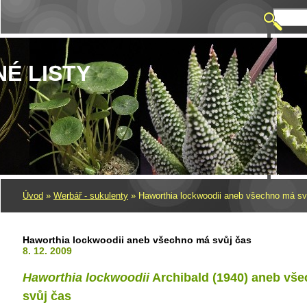
NÉ LISTY
Úvod
»
Werbář - sukulenty
»
Haworthia lockwoodii aneb všechno má sv
Haworthia lockwoodii aneb všechno má svůj čas
8. 12. 2009
Haworthia lockwoodii
Archibald (1940) aneb vš
svůj čas