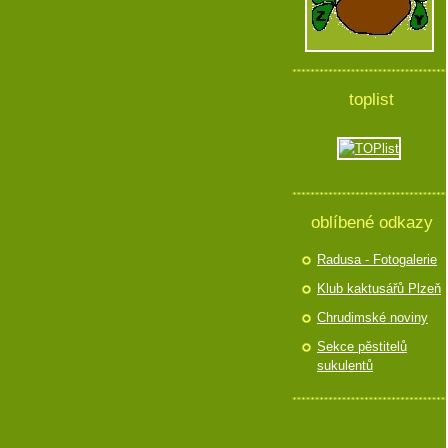
toplist
oblíbené odkazy
Radusa - Fotogalerie
Klub kaktusářů Plzeň
Chrudimské noviny
Sekce pěstitelů
sukulentů