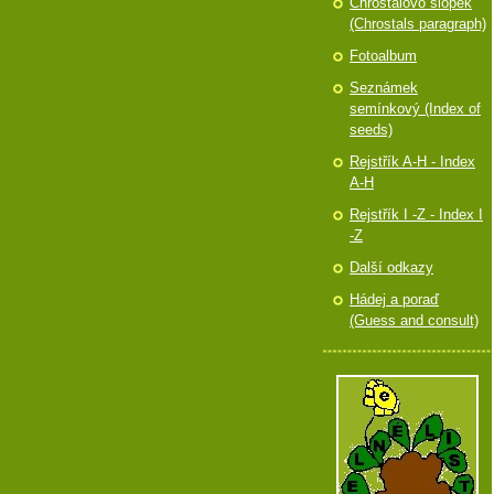
Chróstalovo slópek
(Chrostals paragraph)
Fotoalbum
Seznámek
semínkový (Index of
seeds)
Rejstřík A-H - Index
A-H
Rejstřík I -Z - Index I
-Z
Další odkazy
Hádej a poraď
(Guess and consult)