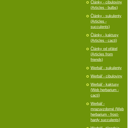
Články - cibuloviny
(Articles - bulbs)
Články - sukulenty
(Articles -
succulents)
Články - kaktusy
(Articles - cacti)
Články od přátel
(Articles from
friends)
Werbář - sukulenty
Werbář - cibuloviny
Werbář - kaktusy
(Web herbarium -
cacti)
Werbář -
mrazuvzdorné (Web
herbarium - frost-
hardy succulents)