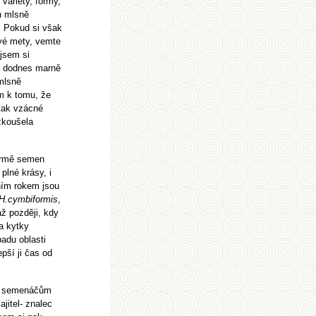
variety, formy,
n mlsně
í. Pokud si však
vé mety, vemte
 jsem si
si dodnes marně
mlsně
m k tomu, že
tak vzácné
zkoušela
formě semen
plné krásy, i
ním rokem jsou
H.cymbiformis
,
ž později, kdy
a kytky
adu oblasti
pší ji čas od
a k semenáčům
ajitel- znalec