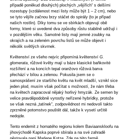
případě poněkud dlouhých) plochých „vějířích“ s delšími
rozestupy (vzdálenost mezi listy může být 1 – 2 cm), nebo
se tyto vějíře začnou brzy stáčet do spirály (to je případ
našich rostlin). Díky tomu se ve sbírkách objevují obě
formy, které si uvedené dva způsoby růstu stabilně udržují i
v pozdějším věku. Samotné listy mají jemné zoubky na
okrajích a na zeleném povrchu listů se může objevit i
několik světlých skvrnek.
Květenství ze všeho nejvíc připomíná květenství
G.
glomerata
, růžové květy mají u báze klasické baňkovité
rozšíření a na koncích tepal oranžovo růžová barva
přechází v bílou a zelenou. Pokusila jsem se o
samosprášení ze staršího květu na květ mladší, vznikl sice
jeden plod, musím však počítat s možností, že nám třeba
na květech zapracoval nějaký horlivý hmyzák. Ze semen by
velice pravděpodobně vyrostly neřízené hybrídky, protože
se však nezná „tatínek“, zodpovědnost mi nedovolí takto
zprzněné potomstvo pouštět dál, takže k vysetí určitě
nedojde.
Tento endemit z hornatého regionu kolem Baviaanskloofu na
jihovýchodě Kapska poprvé sbírala a na své zahradě
pěstovala paní Marlene Kotze. Zde na této farmě