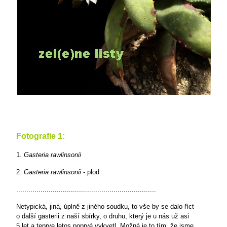
Fotografie 1:
1.
Gasteria rawlinsonii
2.
Gasteria rawlinsonii
- plod
.....................................................................
Netypická, jiná, úplně z jiného soudku, to vše by se dalo říct
o další gasterii z naší sbírky, o druhu, který je u nás už asi
5 let a teprve letos poprvé vykvetl. Možná je to tím, že jsme