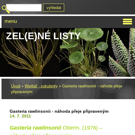
menu
ZEL(E)NÉ LISTY
Úvod
»
Werbář - sukulenty
»
Gasteria rawlinsonii - náhoda přeje
připraveným
Gasteria rawlinsonii - náhoda přeje připraveným
14. 7. 2011
Gasteria rawlinsonii
Oberm. (1976) –