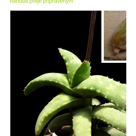
náhoda přeje připraveným