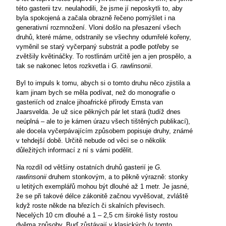
této gasterii tzv. neulahodili, že jsme jí neposkytli to, aby
byla spokojená a začala obrazně řečeno pomýšlet i na
generativní rozmnožení. Vloni došlo na přesazení všech
druhů, které máme, odstranily se všechny odumřelé kořeny,
vyměnil se starý vyčerpaný substrát a podle potřeby se
zvětšily květináčky. To rostlinám určitě jen a jen prospělo, a
tak se nakonec letos rozkvetla i
G. rawlinsonii
.
Byl to impuls k tomu, abych si o tomto druhu něco zjistila a
kam jinam bych se měla podívat, než do monografie o
gasteriích od znalce jihoafrické přírody Ernsta van
Jaarsvelda. Je už sice pěkných pár let stará (tudíž dnes
neúplná – ale to je kámen úrazu všech tištěných publikací),
ale docela vyčerpávajícím způsobem popisuje druhy, známé
v tehdejší době. Určitě nebude od věci se o několik
důležitých informací z ní s vámi podělit.
Na rozdíl od většiny ostatních druhů gasterií je
G.
rawlinsonii
druhem stonkovým, a to pěkně výrazně: stonky
u letitých exemplářů mohou být dlouhé až 1 metr. Je jasné,
že se při takové délce zákonitě začnou vyvěšovat, zvláště
když roste někde na březích či skalních převisech.
Necelých 10 cm dlouhé a 1 – 2,5 cm široké listy rostou
dvěma způsoby. Buď zůstávají v klasických (v tomto