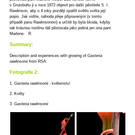
v Gruisbultu ji v roce 1972 objevil pro další pěstitele S. I.
Rawlinson, aby o 4 roky později spatřil světlo světa její
popis. Jak vidíte, náhoda přeje připraveným (v tomto
případě panu Rawlinsonovi) a určitě by byla škoda, kdyby
tak krásnou rostlinu dál pěstovala jako jediná jen ona paní
Marlene.
R.
Summary:
Description and experiences with growing of
Gasteria
rawlinsonii
from RSA.
Fotografie 2:
1.
Gasteria rawlinsonii
- květenství
2. Květy
3.
Gasteria rawlinsonii