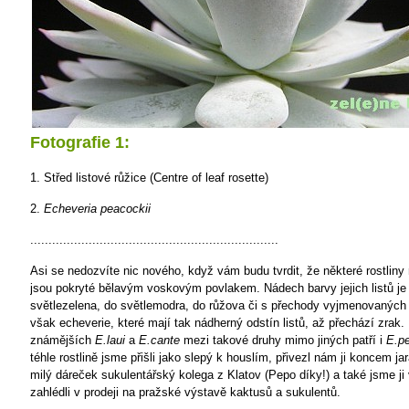
Fotografie 1:
1. Střed listové růžice (Centre of leaf rosette)
2.
Echeveria peacockii
....................................................................
Asi se nedozvíte nic nového, když vám budu tvrdit, že některé rostliny
jsou pokryté bělavým voskovým povlakem. Nádech barvy jejich listů je
světlezelena, do světlemodra, do růžova či s přechody vyjmenovaných
však echeverie, které mají tak nádherný odstín listů, až přechází zrak
známějších
E.laui
a
E.cante
mezi takové druhy mimo jiných patří i
E.pe
téhle rostlině jsme přišli jako slepý k houslím, přivezl nám ji koncem jar
milý dáreček sukulentářský kolega z Klatov (Pepo díky!) a také jsme ji
zahlédli v prodeji na pražské výstavě kaktusů a sukulentů.