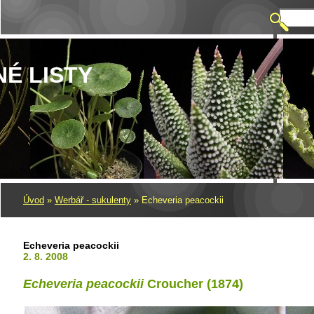
NÉ LISTY
Úvod
»
Werbář - sukulenty
»
Echeveria peacockii
Echeveria peacockii
2. 8. 2008
Echeveria peacockii
Croucher (1874)