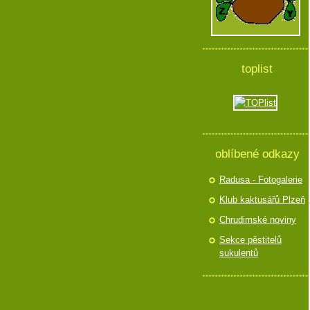
toplist
oblíbené odkazy
Radusa - Fotogalerie
Klub kaktusářů Plzeň
Chrudimské noviny
Sekce pěstitelů
sukulentů