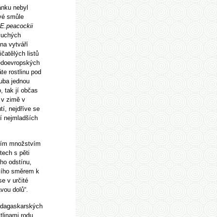
lánku nebyl
své smůle
E.peacockii
 suchých
ina vytváří
čatělých listů
ředoevropských
te rostlinu pod
ruba jednou
, tak jí občas
 v zimě v
í, nejdříve se
icí nejmladších
tším množstvím
ech s pěti
ého odstínu,
jšího směrem k
se v určité
vou dolů“.
madagaskarských
stlinami rodu