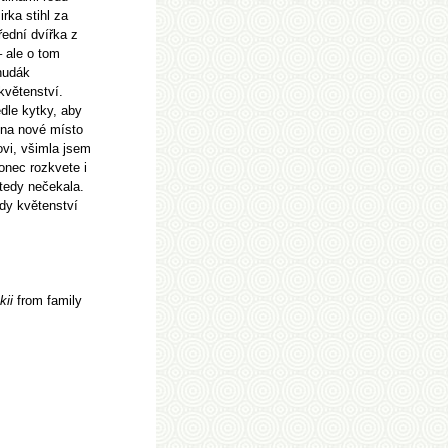
rka stihl za
řední dvířka z
 ale o tom
hudák
květenství.
dle kytky, aby
y na nové místo
ovi, všimla jsem
onec rozkvete i
 tedy nečekala.
edy květenství
kii
from family