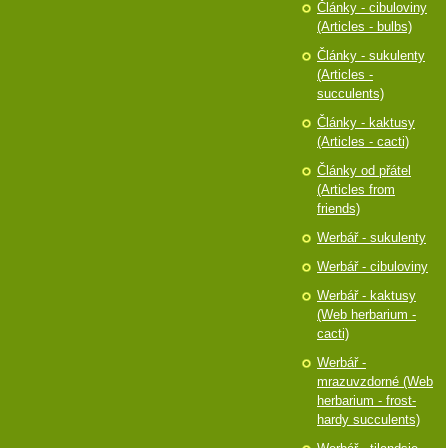
Články - cibuloviny
(Articles - bulbs)
Články - sukulenty
(Articles -
succulents)
Články - kaktusy
(Articles - cacti)
Články od přátel
(Articles from
friends)
Werbář - sukulenty
Werbář - cibuloviny
Werbář - kaktusy
(Web herbarium -
cacti)
Werbář -
mrazuvzdorné (Web
herbarium - frost-
hardy succulents)