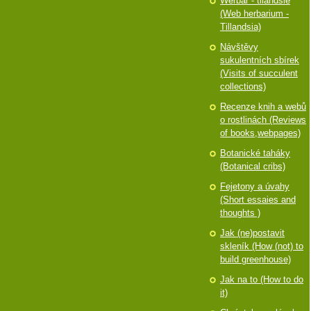
Werbář - tilandsie
(Web herbarium -
Tillandsia)
Návštěvy
sukulentních sbírek
(Visits of succulent
collections)
Recenze knih a webů
o rostlinách (Reviews
of books,webpages)
Botanické taháky
(Botanical cribs)
Fejetony a úvahy
(Short essaies and
thoughts )
Jak (ne)postavit
skleník (How (not) to
build greenhouse)
Jak na to (How to do
it)