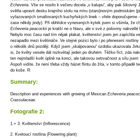
Echeveria
. Vše se nosilo k večeru docela „v kalupu“, aby pak šikovný Ji
světla upravit desku krajního stolu na míru (staro)novým podmiskám (p
vyřazovaných smaltovaných kuchyňských linek – vřele doporučujeme –
zase někdy jindy). Při obhlídce vynesených kytek jsem si všimla, že c
Echeveria peacockii
je kratší ne o hlavu, ale o své z poloviny nakvetlé 
Nebylo moc času nad tím nějak plakat, květenství jsem jen zapíchla ve
nezapadlo mezi květináče. Ve stejné pozici bylo i po přenesení rostlin
o několik dnů později. Když jsem „skalpovanou“ ozdobu ukazovala Jirk
si, že květy vesele dál rozkvétají jeden po druhém. Těžko říct, zda nak
ten nejmladší květ úplně na konci, ale takovou setrvačnost a sílu jsem
Aspoň vidíte, že není třeba vždy házet flintu do žita, v tomto případě t
do koše.
R.
Summary:
Description and experiences with growing of Mexican
Echeveria peacoc
Crassulaceae
.
Fotografie 2:
1.+ 3. Květenství (Inflorescence)
2. Kvetoucí rostlina (Flowering plant)