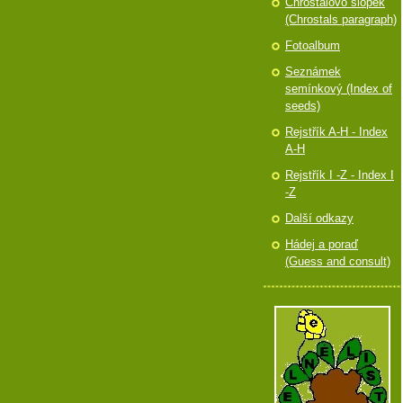
Chróstalovo slópek
(Chrostals paragraph)
Fotoalbum
Seznámek
semínkový (Index of
seeds)
Rejstřík A-H - Index
A-H
Rejstřík I -Z - Index I
-Z
Další odkazy
Hádej a poraď
(Guess and consult)