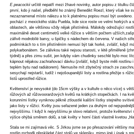
E.peacockii
určitě nepatří mezi žhavé novinky, autor popisu z titulku č
první, kdo ji našel, předběhl ho známý Benedikt Roezl, který však ke 
nezaznamenal místo nálezu a to k platnému popisu musí být uvedeno.
pochází z mexického státu Puebla, kde sice roste ve velmi horkých a
oblastech, ale většinou vždy nějak přistíněná. Málokdy odnožující rostl
maximálně deset centimetrů velké růžice s větším počtem užších,zašpi
zářivě modrobílé barvy, u špičky s nádechem do červena. V našich st
podmínkách to s tím přistíněním nemusí být tak horké, zvlášť, když má
polykarbonátem. Se zálivkou také nejsou starosti, v létě přiměřeně (zh
týdně) a přes zimu sušit, jen kdyby vám chudinky seschlé bylo moc líto
kápnout nějakou zachraňovací dávku (zvlášť, když byste měli rostlinu i
teplém bytu nad radiátorem). Nemusíte mít zbytečný strach ze zaschnut
sesychají nejstarší, tudíž i nejošoupanější listy a rostlina přežije s růž
listů uprostřed růžice.
Květenství je nevysoké (do 15cm výšky a v kultuře o něco více) s vě
růžových až růžovooranžových květů na krátkých stopečkách. I na květ
korunními lístky vyniknou pěkně ztloustlé kališní lístky stejného svítiv
jako listy v růžici. Květy jsou seřazené jeden za druhým od nejspodně
nejvyššímu. I když k nejvyššímu je slovo relativní, protože květenství 
výšce ohýbá směrem dolů, a tak květy v horní části vlastně kvetou „hla
Stala se mi zajímavá věc. S Jirkou jsme se po přesazování většiny 
rostlin rozhodli přeskládat část stolů ve skleníku, mimo jiné i úsek s ro