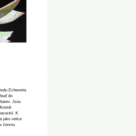
 rodu
Echeveria
 buď do
 barev. Jsou
. Kromě
acockii
. K
a jako velice
 v červnu