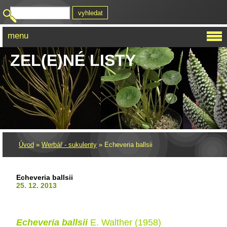
menu
ZEL(E)NÉ LISTY
Úvod
»
Werbář - sukulenty
»
Echeveria ballsii
Echeveria ballsii
25. 12. 2013
Echeveria ballsii
E. Walther (1958)