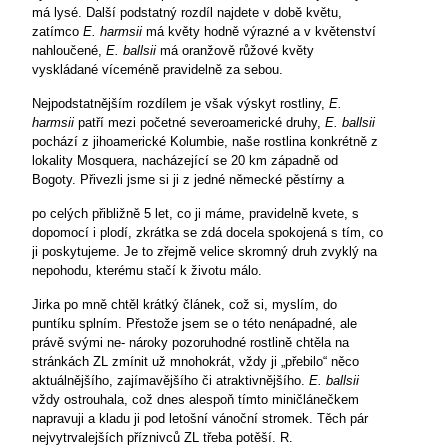
má lysé. Další podstatný rozdíl najdete v době květu,
zatímco
E. harmsii
má květy hodně výrazné a v květenství
nahloučené,
E. ballsii
má oranžově růžové květy
vyskládané víceméně pravidelně za sebou.
Nejpodstatnějším rozdílem je však výskyt rostliny,
E.
harmsii
patří mezi početné severoamerické druhy,
E. ballsii
pochází z jihoamerické Kolumbie, naše rostlina konkrétně z
lokality Mosquera, nacházející se 20 km západně od
Bogoty. Přivezli jsme si ji z jedné německé pěstírny a
po celých přibližně 5 let, co ji máme, pravidelně kvete, s
dopomocí i plodí, zkrátka se zdá docela spokojená s tím, co
ji poskytujeme. Je to zřejmě velice skromný druh zvyklý na
nepohodu, kterému stačí k životu málo.
Jirka po mně chtěl krátký článek, což si, myslím, do
puntíku splním. Přestože jsem se o této nenápadné, ale
právě svými ne- nároky pozoruhodné rostlině chtěla na
stránkách ZL zmínit už mnohokrát, vždy ji „přebilo“ něco
aktuálnějšího, zajímavějšího či atraktivnějšího.
E. ballsii
vždy ostrouhala, což dnes alespoň tímto miničlánečkem
napravuji a kladu ji pod letošní vánoční stromek. Těch pár
nejvytrvalejších příznivců ZL třeba potěší. R.