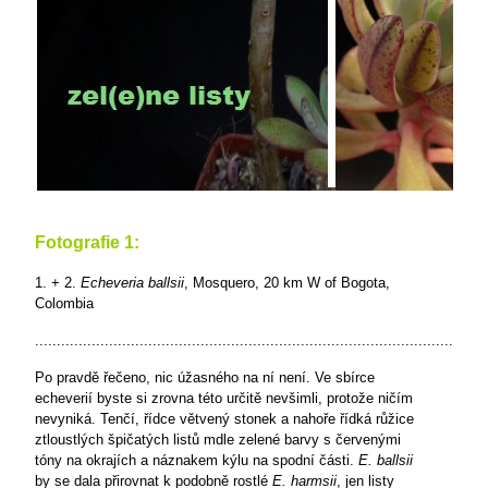
Fotografie 1:
1. + 2.
Echeveria ballsii
, Mosquero, 20 km W of Bogota,
Colombia
........................................................................................................
Po pravdě řečeno, nic úžasného na ní není. Ve sbírce
echeverií byste si zrovna této určitě nevšimli, protože ničím
nevyniká. Tenčí, řídce větvený stonek a nahoře řídká růžice
ztloustlých špičatých listů mdle zelené barvy s červenými
tóny na okrajích a náznakem kýlu na spodní části.
E. ballsii
by se dala přirovnat k podobně rostlé
E. harmsii
, jen listy