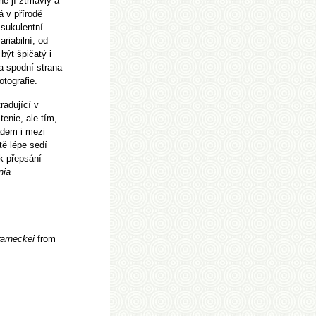
ně jí ztmavly a
á v přírodě
 sukulentní
riabilní, od
být špičatý i
a spodní strana
otografie.
radující v
tenie, ale tím,
ádem i mezi
tě lépe sedí
 k přepsání
nia
arneckei
from