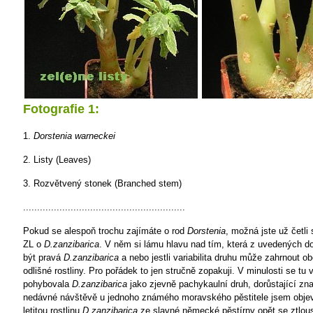
Fotografie 1:
1.
Dorstenia warneckei
2. Listy (Leaves)
3. Rozvětvený stonek (Branched stem)
..........................................................
Pokud se alespoň trochu zajímáte o rod
Dorstenia
, možná jste už četli 
ZL o
D.zanzibarica
. V něm si lámu hlavu nad tím, která z uvedených d
být pravá
D.zanzibarica
a nebo jestli variabilita druhu může zahrnout o
odlišné rostliny. Pro pořádek to jen stručně zopakuji. V minulosti se tu 
pohybovala
D.zanzibarica
jako zjevně pachykaulní druh, dorůstající zn
nedávné návštěvě u jednoho známého moravského pěstitele jsem objevil
letitou rostlinu
D.zanzibarica
ze slavné německé pěstírny opět se ztlo