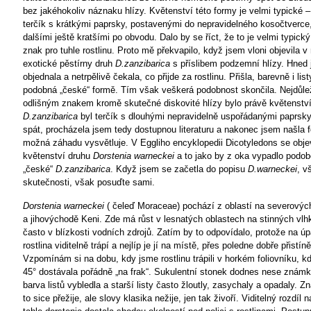
bez jakéhokoliv náznaku hlízy. Květenství této formy je velmi typické 
terčík s krátkými paprsky, postavenými do nepravidelného kosočtverce
dalšími ještě kratšími po obvodu. Dalo by se říct, že to je velmi typický
znak pro tuhle rostlinu. Proto mě překvapilo, když jsem vloni objevila v
exotické pěstírny druh
D.zanzibarica
s příslibem podzemní hlízy. Hned j
objednala a netrpělivě čekala, co přijde za rostlinu. Přišla, barevně i lis
podobná „české“ formě. Tím však veškerá podobnost skončila. Nejdůle
odlišným znakem kromě skutečné diskovité hlízy bylo právě květenstv
D.zanzibarica
byl terčík s dlouhými nepravidelně uspořádanými paprsky
spát, procházela jsem tedy dostupnou literaturu a nakonec jsem našla fo
možná záhadu vysvětluje. V Eggliho encyklopedii Dicotyledons se objev
květenství druhu
Dorstenia warneckei
a to jako by z oka vypadlo podob
„české“
D.zanzibarica
. Když jsem se začetla do popisu
D.warneckei
, v
skutečnosti, však posuďte sami.
Dorstenia warneckei
( čeleď Moraceae) pochází z oblastí na severový
a jihovýchodě Keni. Zde má růst v lesnatých oblastech na stinných vl
často v blízkosti vodních zdrojů. Zatím by to odpovídalo, protože na úp
rostlina viditelně trápí a nejlíp je jí na místě, přes poledne dobře přistí
Vzpomínám si na dobu, kdy jsme rostlinu trápili v horkém foliovníku, k
45° dostávala pořádně „na frak“. Sukulentní stonek dodnes nese známk
barva listů vybledla a starší listy často žloutly, zasychaly a opadaly. Zná
to sice přežije, ale slovy klasika nežije, jen tak živoří. Viditelný rozdíl 