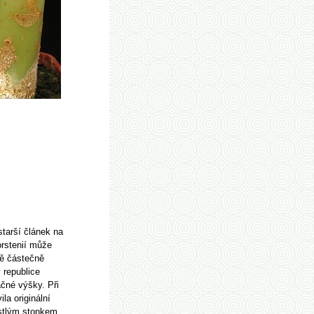
starší článek na
orstenií může
bě částečně
v republice
ačné výšky. Při
a originální
ustlým stonkem