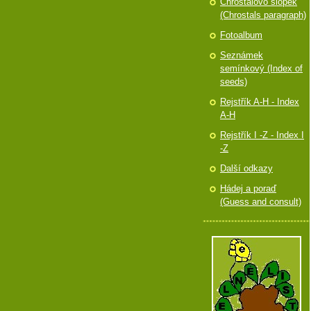
Chróstalovo slópek
(Chrostals paragraph)
Fotoalbum
Seznámek
semínkový (Index of
seeds)
Rejstřík A-H - Index
A-H
Rejstřík I -Z - Index I
-Z
Další odkazy
Hádej a poraď
(Guess and consult)