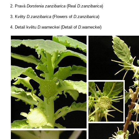
2. Pravá
Dorstenia zanzibarica
(Real
D.zanzibarica
)
3. Květy
D.zanzibarica
(Flowers of
D.zanzibarica
)
4. Detail květu
D.warneckei
(Detail of
D.warneckei
)