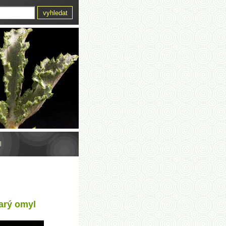
l
tarý omyl