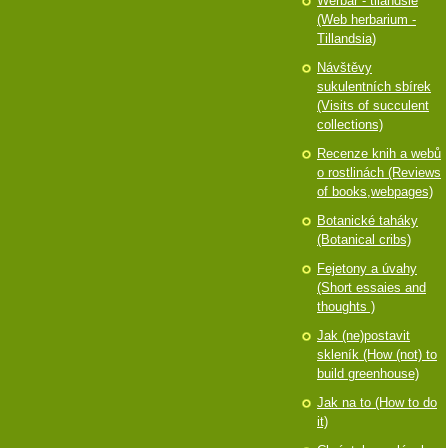
Werbář - tilandsie
(Web herbarium -
Tillandsia)
Návštěvy
sukulentních sbírek
(Visits of succulent
collections)
Recenze knih a webů
o rostlinách (Reviews
of books,webpages)
Botanické taháky
(Botanical cribs)
Fejetony a úvahy
(Short essaies and
thoughts )
Jak (ne)postavit
skleník (How (not) to
build greenhouse)
Jak na to (How to do
it)