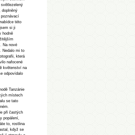
– světlezelený
, doplněný
poznávací
 nabídce této
sem si ji
ty hodně
žitějším
í. Na nové
. Nedalo mi to
tografii, která
ilo
nafocené
ě květenství na
še odpovídalo
chodě Tanzánie
hkých místech
alu se tato
něném.
de při častých
y popálení,
te to, rostlina
nastal, když se