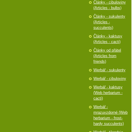
Články - cibuloviny
(Articles - bulbs)
Články - sukulenty
(Articles -
succulents)
Články - kaktusy
(Articles - cacti)
Články od přátel
(Articles from
friends)
Werbář - sukulenty
Werbář - cibuloviny
Werbář - kaktusy
(Web herbarium -
cacti)
Werbář -
mrazuvzdorné (Web
herbarium - frost-
hardy succulents)