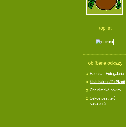
toplist
oblíbené odkazy
Radusa - Fotogalerie
Klub kaktusářů Plzeň
Chrudimské noviny
Sekce pěstitelů
sukulentů