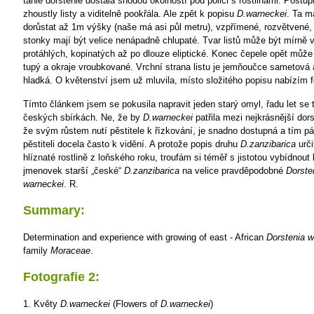
tahle dorstenie dostala shodou okolností pod polici s rostlinami. Postup
zhoustly listy a viditelně pookřála. Ale zpět k popisu
D.warneckei
. Ta m
dorůstat až 1m výšky (naše má asi půl metru), vzpřímené, rozvětvené,
stonky mají být velice nenápadně chlupaté. Tvar listů může být mírně va
protáhlých, kopinatých až po dlouze eliptické. Konec čepele opět může 
tupý a okraje vroubkované. Vrchní strana listu je jemňoučce sametová 
hladká. O květenství jsem už mluvila, místo složitého popisu nabízím f
Tímto článkem jsem se pokusila napravit jeden starý omyl, řadu let se t
českých sbírkách. Ne, že by
D.warneckei
patřila mezi nejkrásnější dors
že svým růstem nutí pěstitele k řízkování, je snadno dostupná a tím p
pěstiteli docela často k vidění. A protože popis druhu
D.zanzibarica
urči
hlíznaté rostlině z loňského roku, troufám si téměř s jistotou vybídnout
jmenovek starší „české“
D.zanzibarica
na velice pravděpodobné
Dorste
warneckei
.
R.
Summary:
Determination and experience with growing of east - African
Dorstenia w
family
Moraceae
.
Fotografie 2:
1. Květy
D.warneckei
(Flowers of
D.warneckei
)