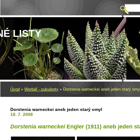
NÉ LISTY
Úvod
»
Werbář - sukulenty
»
Dorstenia warneckei aneb jeden starý omy
Dorstenia warneckei aneb jeden starý omyl
18. 7. 2008
Dorstenia warneckei
Engler (1911) aneb jeden s