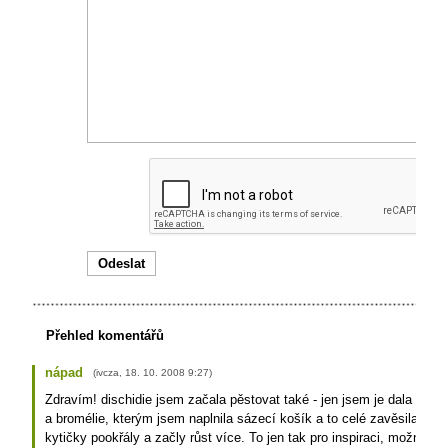
Přehled komentářů
nápad
(
ivcza
,
18. 10. 2008
9:27
)
Zdravím! dischidie jsem začala pěstovat také - jen jsem je dala do su
a bromélie, kterým jsem naplnila sázecí košík a to celé zavěsila na 
kytičky pookřály a začly růst více. To jen tak pro inspiraci, možnost