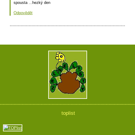
spousta ...hezký den
Odpovědět
toplist