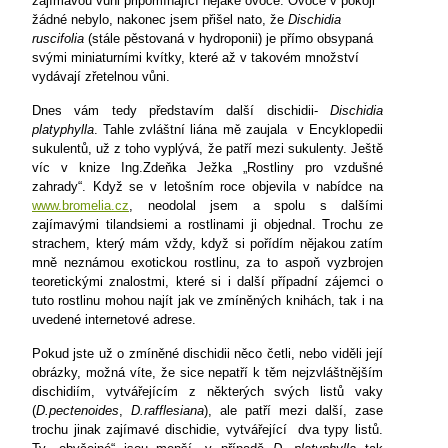
zajímavou vůni připomínající nějaké ovoce. Ovoce v pokoji
žádné nebylo, nakonec jsem přišel nato, že
Dischidia
ruscifolia
(stále pěstovaná v hydroponii) je přímo obsypaná
svými miniaturními kvítky, které až v takovém množství
vydávají zřetelnou vůni.
Dnes vám tedy představím další dischidii-
Dischidia
platyphylla
. Tahle zvláštní liána mě zaujala
v Encyklopedii
sukulentů, už z toho vyplývá, že patří mezi sukulenty. Ještě
víc v knize Ing.Zdeňka Ježka „Rostliny pro vzdušné
zahrady“. Když se v letošním roce objevila v nabídce na
www.bromelia.cz
, neodolal jsem a spolu s dalšími
zajímavými tilandsiemi a rostlinami ji objednal. Trochu ze
strachem, který mám vždy, když si pořídím nějakou zatím
mně neznámou exotickou rostlinu, za to aspoň vyzbrojen
teoretickými znalostmi, které si i další případní zájemci o
tuto rostlinu mohou najít jak ve zmíněných knihách, tak i na
uvedené internetové adrese.
Pokud jste už o zmíněné dischidii něco četli, nebo viděli její
obrázky, možná víte, že sice nepatří k těm nejzvláštnějším
dischidiím, vytvářejícím z některých svých listů vaky
(
D.pectenoides
,
D.rafflesiana
), ale patří mezi další, zase
trochu jinak zajímavé dischidie, vytvářející
dva typy listů.