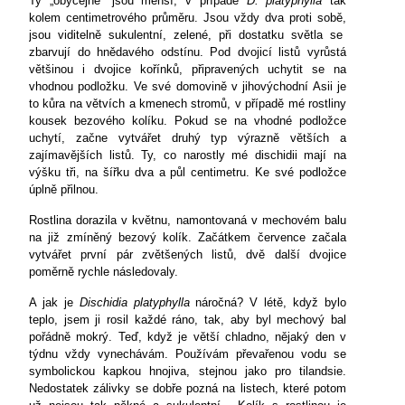
Ty „obyčejné“ jsou menší, v případě
D. platyphylla
tak
kolem centimetrového průměru. Jsou vždy dva proti sobě,
jsou viditelně sukulentní, zelené, při dostatku světla se
zbarvují do hnědavého odstínu. Pod dvojicí listů vyrůstá
většinou i dvojice kořínků, připravených uchytit se na
vhodnou podložku. Ve své domovině v jihovýchodní Asii je
to kůra na větvích a kmenech stromů, v případě mé rostliny
kousek bezového kolíku. Pokud se na vhodné podložce
uchytí, začne vytvářet druhý typ výrazně větších a
zajímavějších listů. Ty, co narostly mé dischidii mají na
výšku tři, na šířku dva a půl centimetru. Ke své podložce
úplně přilnou.
Rostlina dorazila v květnu, namontovaná v mechovém balu
na již zmíněný bezový kolík. Začátkem července začala
vytvářet první pár zvětšených listů, dvě další dvojice
poměrně rychle následovaly.
A jak je
Dischidia platyphylla
náročná? V létě, když bylo
teplo, jsem ji rosil každé ráno, tak, aby byl mechový bal
pořádně mokrý. Teď, když je větší chladno, nějaký den v
týdnu vždy vynechávám. Používám převařenou vodu se
symbolickou kapkou hnojiva, stejnou jako pro tilandsie.
Nedostatek zálivky se dobře pozná na listech, které potom