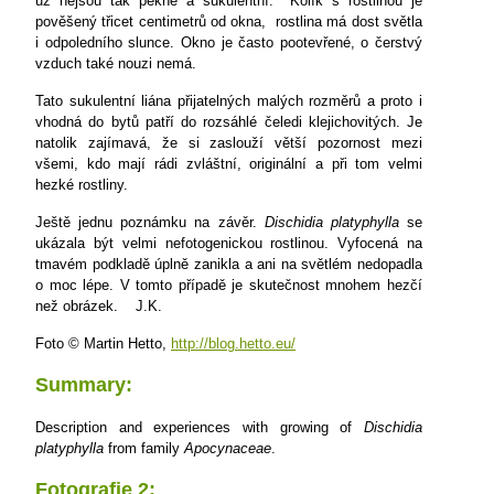
už nejsou tak pěkné a sukulentní.
Kolík s rostlinou je
pověšený třicet centimetrů od okna,
rostlina má dost světla
i odpoledního slunce. Okno je často pootevřené, o čerstvý
vzduch také nouzi nemá.
Tato sukulentní liána přijatelných malých rozměrů a proto i
vhodná do bytů patří do rozsáhlé čeledi klejichovitých. Je
natolik zajímavá, že si zaslouží větší pozornost mezi
všemi, kdo mají rádi zvláštní, originální a při tom velmi
hezké rostliny.
Ještě jednu poznámku na závěr.
Dischidia platyphylla
se
ukázala být velmi nefotogenickou rostlinou. Vyfocená na
tmavém podkladě úplně zanikla a ani na světlém nedopadla
o moc lépe. V tomto případě je skutečnost mnohem hezčí
než obrázek.
J.K.
Foto © Martin Hetto,
http://blog.hetto.eu/
Summary:
Description and experiences with growing of
Dischidia
platyphylla
from family
Apocynaceae
.
Fotografie 2: