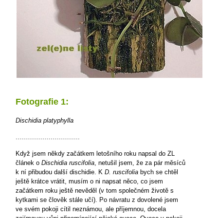
Fotografie 1:
Dischidia platyphylla
.................................
Když jsem někdy začátkem letošního roku napsal do ZL
článek o
Dischidia ruscifolia
, netušil jsem, že za pár měsíců
k ní přibudou další dischidie. K
D. ruscifolia
bych se chtěl
ještě krátce vrátit, musím o ni napsat něco, co jsem
začátkem roku ještě nevěděl (v tom společném životě s
kytkami se člověk stále učí). Po návratu z dovolené jsem
ve svém pokoji cítil neznámou, ale příjemnou, docela