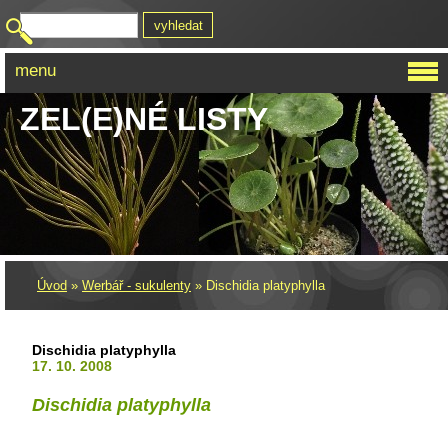
menu
ZEL(E)NÉ LISTY
Úvod
»
Werbář - sukulenty
»
Dischidia platyphylla
Dischidia platyphylla
17. 10. 2008
Dischidia platyphylla