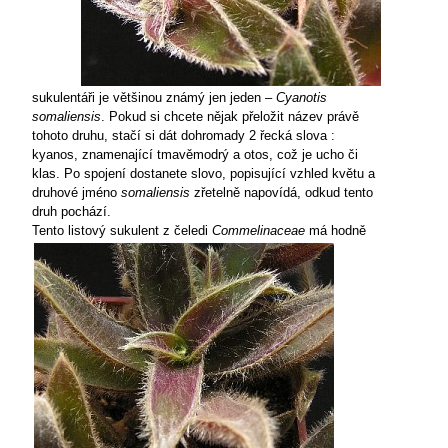
sukulentáři je většinou známý jen jeden –
Cyanotis
somaliensis
. Pokud si chcete nějak přeložit název právě
tohoto druhu, stačí si dát dohromady 2 řecká slova :
kyanos, znamenající tmavěmodrý a otos, což je ucho či
klas. Po spojení dostanete slovo, popisující vzhled květu a
druhové jméno
somaliensis
zřetelně napovídá, odkud tento
druh pochází.
Tento listový sukulent z čeledi
Commelinaceae
má hodně