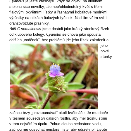
Cyanotis
je ještě krásnější, když se objeví na dlouhém
stolonu sice nevelký, ale nepřehlédnutelný květ s třemi
fialovými okvětními lístky a řasnatými kobaltově modrými
výrůstky na nitkách fialových tyčinek. Nad tím vším svítí
oranžovožluté prašníky.
Náš
C.somaliensis
jsme dostali jako krátký stonkový řízek
od klubového kolegy.
Cyanotis
se chová jako spousta
dalších „voděnek“, bez problémů jde jeho řízek zakořenit a
jeho
nové
stonky
začnou brzy „prozkoumávat“ okolí květináče. Je mu dobře
v těsném sousedství dalších rostlin, aby měl trošku stínu
v tom největším úpalu. Pokud dlouho nedostane vodu,
začnou mu odsychat nejstarší listy, aby udržely při životě