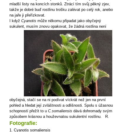
mladší listy na koncích stonků. Ztrácí tím svůj pěkný zjev,
takže je dobré buď rostlinu trošku zalévat po celý rok, anebo
na jaře ji přeřízkovat.
I když
Cyanotis
může někomu připadat jako obyčejný
sukulent, musím znovu opakovat, že žádná rostlina není
obyčejná, stačí se na ni podívat víckrát než jen na první
pohled a hledat její zvláštnosti a odlišnosti. Spolu s úžasnou
schopností přežít to u
C.somaliensis
dává dohromady svým
způsobem krásnou a houževnatou sukulentní rostlinu.
R.
Fotografie:
1. Cyanotis somaliensis