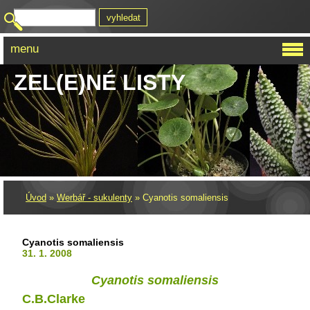
menu
ZEL(E)NÉ LISTY
Úvod
»
Werbář - sukulenty
»
Cyanotis somaliensis
Cyanotis somaliensis
31. 1. 2008
Cyanotis somaliensis
C.B.Clarke