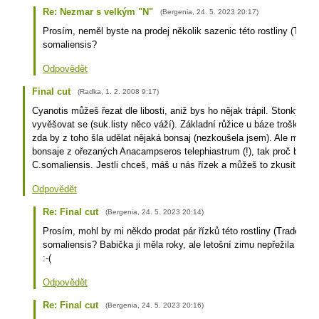
Re: Nezmar s velkým "N"
(
Bergenia
,
24. 5. 2023
20:17
)
Prosím, neměl byste na prodej několik sazenic této rostliny (Trade
somaliensis?
Odpovědět
Final cut
(
Radka
,
1. 2. 2008
9:17
)
Cyanotis můžeš řezat dle libosti, aniž bys ho nějak trápil. Stonky maj
vyvěšovat se (suk.listy něco váží). Základní růžice u báze trošku zdř
zda by z toho šla udělat nějaká bonsaj (nezkoušela jsem). Ale máme
bonsaje z ořezaných Anacampseros telephiastrum (!), tak proč by to n
C.somaliensis. Jestli chceš, máš u nás řízek a můžeš to zkusit:-).
Odpovědět
Re: Final cut
(
Bergenia
,
24. 5. 2023
20:14
)
Prosím, mohl by mi někdo prodat pár řízků této rostliny (Tradescan
somaliensis? Babička ji měla roky, ale letošní zimu nepřežila a net
:-(
Odpovědět
Re: Final cut
(
Bergenia
,
24. 5. 2023
20:16
)