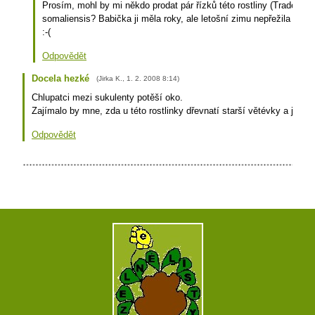
Prosím, mohl by mi někdo prodat pár řízků této rostliny (Tradescan
somaliensis? Babička ji měla roky, ale letošní zimu nepřežila a net
:-(
Odpovědět
Docela hezké
(
Jirka K.
,
1. 2. 2008
8:14
)
Chlupatci mezi sukulenty potěší oko.
Zajímalo by mne, zda u této rostlinky dřevnatí starší větévky a jak by
Odpovědět