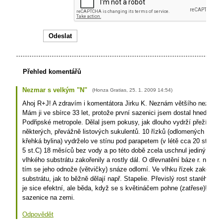
Přehled komentářů
Nezmar s velkým "N"
(
Honza Gratias
,
25. 1. 2009
14:54
)
Ahoj R+J! A zdravím i komentátora Jirku K. Neznám většího nezmara n
Mám ji ve sbírce 33 let, protože první sazenici jsem dostal hned po p
Podřipské metropole. Dělal jsem pokusy, jak dlouho vydrží přežívat ří
některých, převážně listových sukulentů. 10 řízků (odlomených větvič
křehká bylina) vydrželo ve stínu pod parapetem (v létě cca 20 st.C,
5 st.C) 18 měsíců bez vody a po této době zcela uschnul jediný, osta
vlhkého substrátu zakořenily a rostly dál. O dřevnatění báze r. nic nev
tím se jeho odnože (větvičky) snáze odlomí. Ve vlhku řízek zakoření 
substrátu, jak to běžně dělají např. Stapelie. Převislý rost starého 
je sice efektní, ale běda, když se s květináčem pohne (zatřese)! To
sazenice na zemi.
Odpovědět