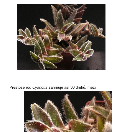
Přestože rod
Cyanotis
zahrnuje asi
30 druhů, mezi