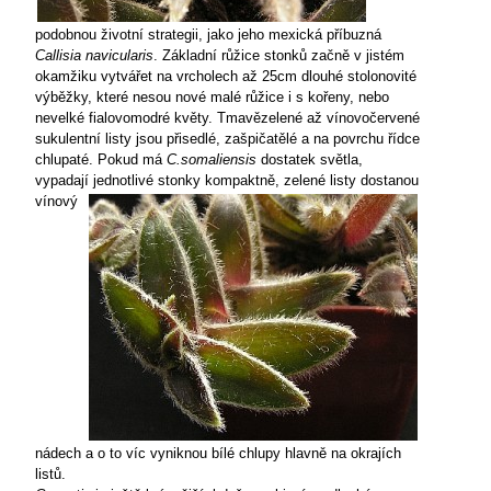
podobnou životní strategii, jako jeho mexická příbuzná
Callisia navicularis
. Základní růžice stonků začně v jistém
okamžiku vytvářet na vrcholech až 25cm dlouhé stolonovité
výběžky, které nesou nové malé růžice i s kořeny, nebo
nevelké fialovomodré květy. Tmavězelené až vínovočervené
sukulentní listy jsou přisedlé, zašpičatělé a na povrchu řídce
chlupaté. Pokud má
C.somaliensis
dostatek světla,
vypadají jednotlivé stonky
kompaktně, zelené listy dostanou
vínový
nádech a o to víc vyniknou bílé chlupy hlavně na okrajích
listů.