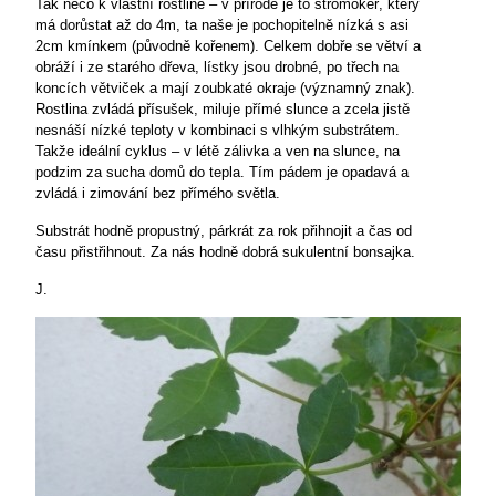
Tak něco k vlastní rostlině – v přírodě je to stromokeř, který
má dorůstat až do 4m, ta naše je pochopitelně nízká s asi
2cm kmínkem (původně kořenem). Celkem dobře se větví a
obráží i ze starého dřeva, lístky jsou drobné, po třech na
koncích větviček a mají zoubkaté okraje (významný znak).
Rostlina zvládá přísušek, miluje přímé slunce a zcela jistě
nesnáší nízké teploty v kombinaci s vlhkým substrátem.
Takže ideální cyklus – v létě zálivka a ven na slunce, na
podzim za sucha domů do tepla. Tím pádem je opadavá a
zvládá i zimování bez přímého světla.
Substrát hodně propustný, párkrát za rok přihnojit a čas od
času přistřihnout. Za nás hodně dobrá sukulentní bonsajka.
J.