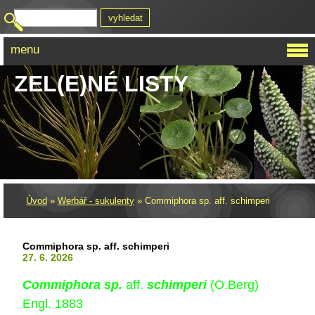
menu
ZEL(E)NÉ LISTY
Úvod
»
Werbář - sukulenty
»
Commiphora sp. aff. schimperi
Commiphora sp. aff. schimperi
27. 6. 2026
Commiphora sp.
aff.
schimperi
(O.Berg)
Engl. 1883