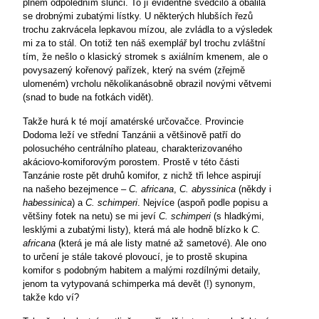
plném odpoledním slunci. To jí evidentně svědčilo a obalila
se drobnými zubatými lístky. U některých hlubších řezů
trochu zakrvácela lepkavou mízou, ale zvládla to a výsledek
mi za to stál. On totiž ten náš exemplář byl trochu zvláštní
tím, že nešlo o klasický stromek s axiálním kmenem, ale o
povysazený kořenový pařízek, který na svém (zřejmě
ulomeném) vrcholu několikanásobně obrazil novými větvemi
(snad to bude na fotkách vidět).
Takže hurá k té mojí amatérské určovačce. Provincie
Dodoma leží ve střední Tanzánii a většinově patří do
polosuchého centrálního plateau, charakterizovaného
akáciovo-komiforovým porostem. Prostě v této části
Tanzánie roste pět druhů komifor, z nichž tři lehce aspirují
na našeho bezejmence –
C. africana
,
C. abyssinica
(někdy i
habessinica
) a
C. schimperi
. Nejvíce (aspoň podle popisu a
většiny fotek na netu) se mi jeví
C. schimperi
(s hladkými,
lesklými a zubatými listy), která má ale hodně blízko k
C.
africana
(která je má ale listy matné až sametové). Ale ono
to určení je stále takové plovoucí, je to prostě skupina
komifor s podobným habitem a malými rozdílnými detaily,
jenom ta vytypovaná schimperka má devět (!) synonym,
takže kdo ví?