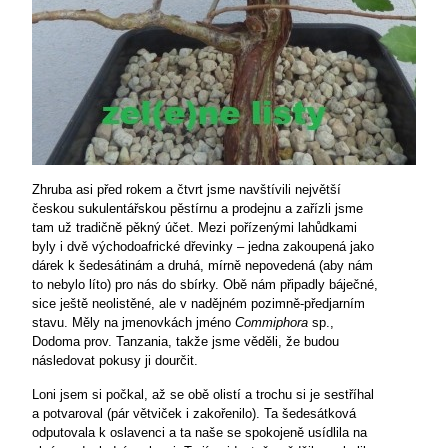
Zhruba asi před rokem a čtvrt jsme navštívili největší
českou sukulentářskou pěstírnu a prodejnu a zařízli jsme
tam už tradičně pěkný účet. Mezi pořízenými lahůdkami
byly i dvě východoafrické dřevinky – jedna zakoupená jako
dárek k šedesátinám a druhá, mírně nepovedená (aby nám
to nebylo líto) pro nás do sbírky. Obě nám připadly báječné,
sice ještě neolistěné, ale v nadějném pozimně-předjarním
stavu. Měly na jmenovkách jméno
Commiphora
sp.,
Dodoma prov. Tanzania, takže jsme věděli, že budou
následovat pokusy ji dourčit.
Loni jsem si počkal, až se obě olistí a trochu si je sestříhal
a potvaroval (pár větviček i zakořenilo). Ta šedesátková
odputovala k oslavenci a ta naše se spokojeně usídlila na