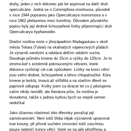
druhy, jeden z nich dokonec pár let aspiroval na další druh
operculicárie. Jedná se o
Commiphora montruosa
, původně
v roce 1944 popsanou jako
Operculicarya monstruosa
a v
roce 1962 přeřazenou mezi komifory. Důvodem původního
popisu byly její drobné lichozpeřené lístky připomínající druh
Operculicarya hyphanoides
.
Dnešní rostlina roste v jihozápadním Madagaskaru v okolí
města Toliara (Tuleár) na skalnatých vápencových půdách.
Je výrazně xerofytní a odolává delším odobím sucha.
Dosahuje průměru kmene do 15cm a výšky do 12
0
cm. Je to
stromo-keř s extrémně pokroucenými větvemi, které
dokonce vyrůstají cik-cak způsobem. Lístky na konci větví
jsou velmi drobné, lichozpeřené a lehce chlupaťoučké. Kůra
kmene je lesklá, tmavá až stříbřitá a na starším dřevě se
papírově odlupuje. Květy jsem za dvacet let co ji pěstujeme
zatím nikdy neviděl, ale literatura píše, že rostlina je
dvoudomá, takže s jednou kytkou bych se stejně semen
nedočkal.
Jako úžasnou vlastnost této dřevinky považuji její
samotvarování. Není totiž třeba nějak významně upravovat
tvar koruny, při přísně suchém zimování totiž zaschnou
pouze nejtenčí konce větví, které se na jaře přistřihnou a