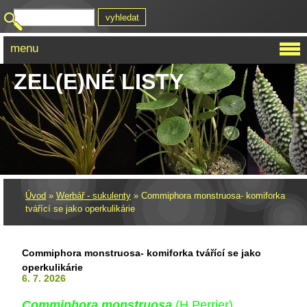
menu
ZEL(E)NÉ LISTY
Úvod
»
Werbář - sukulenty
»
Commiphora monstruosa- komiforka
tvářící se jako operkulikárie
Commiphora monstruosa- komiforka tvářící se jako
operkulikárie
6. 7. 2026
Commiphora monstruosa
(H.Perrier)