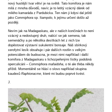
nový hustější tvar větví je na světě. Tato komifora je nám
milá z mnoha důvodů, navíc je to letitý vzácný dárek od
milého kamaráda z Pardubicka. Ten nám ji kdysi dal ještě
jako
Commiphora
sp. Itampolo, k jejímu určení došlo až
později.
Nevím jak na Madagaskaru, ale v našich končinách to není
vzácný a nedostupný druh, nabízí se jak semena, tak
semenáčky a po několika desítkách let z nich lze
dopěstovat výstavní sukulentní bonsaje. Náš sbírkový
xerofytní lesík obsahuje i pár dalších rostlin s velkým
potenciálem do budoucna, je mezi nimi například i další
komifora z Madagaskaru s lichozpeřenými lístky podobná
operculicárii –
Commiphora mafaidoha
, o té ale třeba někdy
příště. Momentálně se hlásí o slovo například skupina
kaudexů
Raphionacme
, které mi budou poprvé kvést.
J.