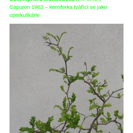
Capuron 1962 – komiforka tvářící se jako
operkulikárie