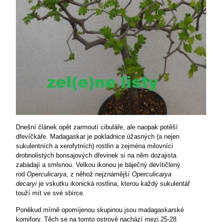
Dnešní článek opět zarmoutí cibuláře, ale naopak potěší
dřevíčkáře. Madagaskar je pokladnice úžasných (a nejen
sukulentních a xerofytních) rostlin a zejména milovníci
drobnolistých bonsajových dřevinek si na něm dozajista
zabádají a smlsnou. Velkou ikonou je báječný devítičlený
rod
Operculicarya
, z něhož nejznámější
Operculicarya
decaryi
je vskutku ikonická rostlina, kterou každý sukulentář
touží mít ve své sbírce.
Poněkud mírně opomíjenou skupinou jsou madagaskarské
komifory. Těch se na tomto ostrově nachází mezi 25-28