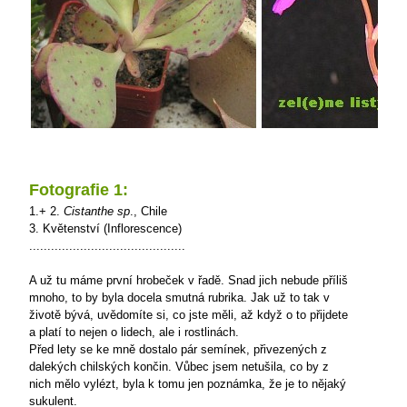
Fotografie 1:
1.+ 2.
Cistanthe sp
., Chile
3. Květenství (Inflorescence)
...........................................
A už tu máme první hrobeček v řadě. Snad jich nebude příliš
mnoho, to by byla docela smutná rubrika. Jak už to tak v
životě bývá, uvědomíte si, co jste měli, až když o to přijdete
a platí to nejen o lidech, ale i rostlinách.
Před lety se ke mně dostalo pár semínek, přivezených z
dalekých chilských končin. Vůbec jsem netušila, co by z
nich mělo vylézt, byla k tomu jen poznámka, že je to nějaký
sukulent.