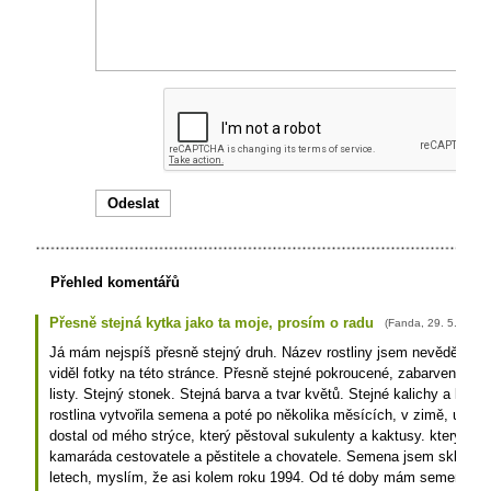
Přehled komentářů
Přesně stejná kytka jako ta moje, prosím o radu
(
Fanda
,
29. 5. 2016
Já mám nejspíš přesně stejný druh. Název rostliny jsem nevěděl až 
viděl fotky na této stránce. Přesně stejné pokroucené, zabarvené, oj
listy. Stejný stonek. Stejná barva a tvar květů. Stejné kalichy a květ
rostlina vytvořila semena a poté po několika měsících, v zimě, umřel
dostal od mého strýce, který pěstoval sukulenty a kaktusy. který ji ne
kamaráda cestovatele a pěstitele a chovatele. Semena jsem sklidil 
letech, myslím, že asi kolem roku 1994. Od té doby mám semena 