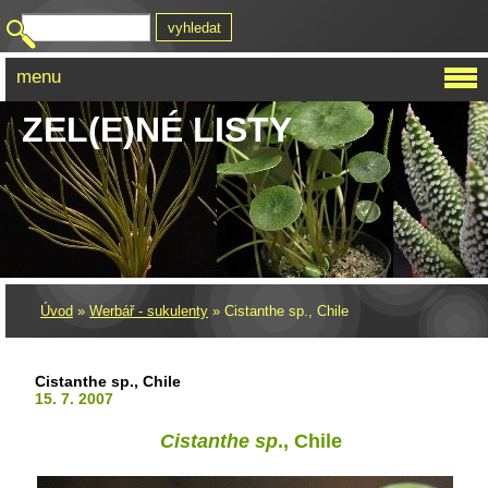
menu
ZEL(E)NÉ LISTY
Úvod
»
Werbář - sukulenty
»
Cistanthe sp., Chile
Cistanthe sp., Chile
15. 7. 2007
Cistanthe sp
., Chile