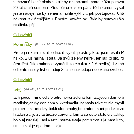
schované i celé plody s kalichy a stopkami, proto můžu porovnat s fo
20 let stará semena. Před pár dny jsem pár z těch semen vysel. Prosím
ještě naděje, že by semena mohla vyklíčit, jak postupovat. Chtěl by
někomu zkušenějšímu. Prosím, ozvěte se. Byla by opravdu škoda o 
rostlinku přijít.
Odpovědět
Pomníčky
(
Radka
,
16. 7. 2007
21:06
)
Proto já říkám, řezat, odnožit, vysít, prostě jak už jsem psala Pepovi
riziko, 2 už mírná jistota. Já svůj zelený herrei, jen jak to šlo, rozděli
(ten třetí Jirka nakonec vyměnil za cibulku z J.Ameriky). I z toho če
odlomte napitý list či raději 2, ať nenásleduje nečekaně svého zelen
Odpovědět
:o(((
(
siska41
,
16. 7. 2007
21:01
)
ach joooo...mne odislo adro herrei zelena forma...jeden den to bola e
rastlinka,druhy den som v kvetinaciku nenasla takmer nic,myslim,ze 
plesen...tak mi slzy tiekli ako hrachy,toto adro sa mi podarilo zohna
hladania a je zvlastne,ze cervena forma sa este stale drzi...klepem si
bolo aj nadalej...asi vsetci mame svoje pomnicky a je nam luto,ze tie r
uz....zivot je aj o tom... :o))