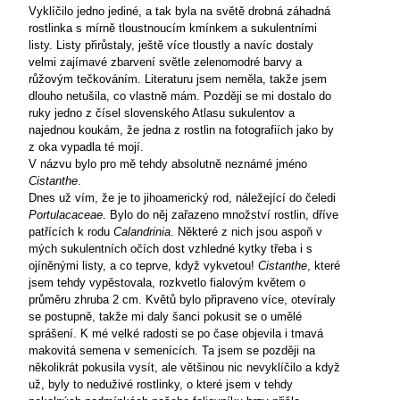
Vyklíčilo jedno jediné,
a tak byla na světě drobná záhadná
rostlinka s mírně tloustnoucím kmínkem a sukulentními
listy. Listy přirůstaly, ještě více tloustly a navíc dostaly
velmi zajímavé zbarvení světle zelenomodré barvy a
růžovým tečkováním. Literaturu jsem neměla, takže jsem
dlouho netušila, co vlastně mám. Později se mi dostalo do
ruky jedno z čísel slovenského Atlasu sukulentov a
najednou koukám, že jedna z rostlin na fotografiích jako by
z oka vypadla té mojí.
V názvu bylo pro mě tehdy absolutně neznámé jméno
Cistanthe
.
Dnes už vím, že je to jihoamerický rod, náležející do čeledi
Portulacaceae
. Bylo do něj zařazeno množství rostlin, dříve
patřících k rodu
Calandrinia
. Některé z nich jsou aspoň v
mých sukulentních očích dost vzhledné kytky třeba i s
ojíněnými listy, a co teprve, když vykvetou!
Cistanthe
, které
jsem tehdy vypěstovala, rozkvetlo fialovým květem o
průměru zhruba
2 cm
. Květů bylo připraveno více, otevíraly
se postupně, takže mi daly šanci pokusit se o umělé
sprášení. K mé velké radosti se po čase objevila i tmavá
makovitá semena v semenících. Ta jsem se později na
několikrát pokusila vysít, ale většinou nic nevyklíčilo a když
už, byly to neduživé rostlinky, o které jsem v tehdy