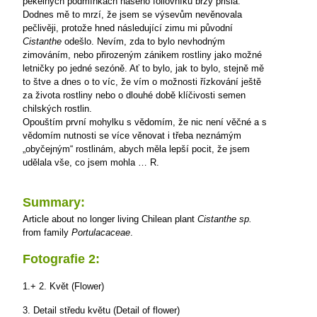
pekelných podmínkách našeho foliovníku brzy přišla.
Dodnes mě to mrzí, že jsem se výsevům nevěnovala
pečlivěji, protože hned následující zimu mi původní
Cistanthe
odešlo.
Nevím, zda to bylo nevhodným
zimováním, nebo přirozeným zánikem rostliny jako možné
letničky po jedné sezóně. Ať to bylo, jak to bylo, stejně mě
to štve a dnes o to víc, že vím o možnosti řízkování ještě
za života rostliny nebo o dlouhé době klíčivosti semen
chilských rostlin.
Opouštím první mohylku s vědomím, že nic není věčné a s
vědomím nutnosti se více věnovat i třeba neznámým
„obyčejným“ rostlinám, abych měla lepší pocit, že jsem
udělala vše, co jsem mohla …
R.
Summary:
Article about no longer living Chilean plant
Cistanthe sp.
from family
Portulacaceae
.
Fotografie 2:
1.+ 2. Květ (Flower)
3. Detail středu květu (Detail of flower)