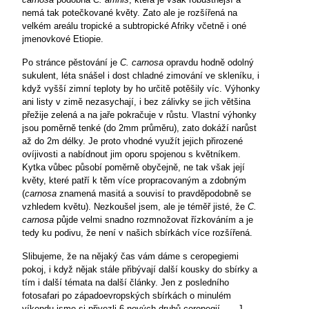
nemá tak potečkované květy. Zato ale je rozšířená na
velkém areálu tropické a subtropické Afriky včetně i oné
jmenovkové Etiopie.
Po stránce pěstování je
C. carnosa
opravdu hodně odolný
sukulent, léta snášel i dost chladné zimování ve skleníku, i
když vyšší zimní teploty by ho určitě potěšily víc. Výhonky
ani listy v zimě nezasychají, i bez zálivky se jich většina
přežije zelená a na jaře pokračuje v růstu. Vlastní výhonky
jsou poměrně tenké (do 2mm průměru), zato dokáží narůst
až do 2m délky. Je proto vhodné využít jejich přirozené
ovíjivosti a nabídnout jim oporu spojenou s květníkem.
Kytka vůbec působí poměrně obyčejně, ne tak však její
květy, které patří k těm více propracovaným a zdobným
(
carnosa
znamená masitá a souvisí to pravděpodobně se
vzhledem květu). Nezkoušel jsem, ale je téměř jisté, že
C.
carnosa
půjde velmi snadno rozmnožovat řízkováním a je
tedy ku podivu, že není v našich sbírkách více rozšířená.
Slibujeme, že na nějaký čas vám dáme s ceropegiemi
pokoj, i když nějak stále přibývají další kousky do sbírky a
tím i další témata na další články. Jen z posledního
fotosafari po západoevropských sbírkách o minulém
víkendu jsme si přivezli 6 nových druhů ceropegií……J.