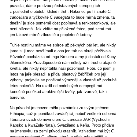
pravidla, dáme po dvou představených ceropegiích
z posledního období klidně i třetí. Nakonec po hlíznaté
C.
cancellata
a tyčkovité
C.variegata
to bude mírná změna, ta
dnešní je sice poměrně dost popínavá a tenkostonková, ale
není hlíznatá. Jak vidíte na přiložené fotce, pod zemí má
jen takové mírně ztloustlé a propletené kořeny.
Tuhle rostlinu máme ve sbírce už pěkných pár let, ale nikdy
jsme si ji moc nevšímali a ona jen tak na okraji přežívala.
Původně pocházela od Inga Breuera a my ji dostali od Kuby
Jilemického. Pravděpodobně nám někdy už i trochu utajeně
kvetla, ale nikdy nepřitáhla naši pozornost. Poté, co jsem ji
letos na jaře přesadil a přidal plastový žebříček pro její
výhony, projevila se poněkud výrazněji a vlastně už podruhé
letos nakvétá. Na rozdíl od podobných ceropegií má
konečně poněkud atraktivnější květy, jak tvarově, tak i
barevně.
Na původní jmenovce měla poznámku za svým jménem
Ethiopia, což je poněkud zavádějící, neboť veškerá odborná
literatura uvádí domovinu pro
C. carnosa
JAR (Východní
Kapsko a KwaZulu-Natal), Swaziland a Keňu. Proto přidám
na jmenovku za zemi původu otazník. Vzhledem má být
C.
carnosa
podobná
C. affinis
, která je však robustnější a