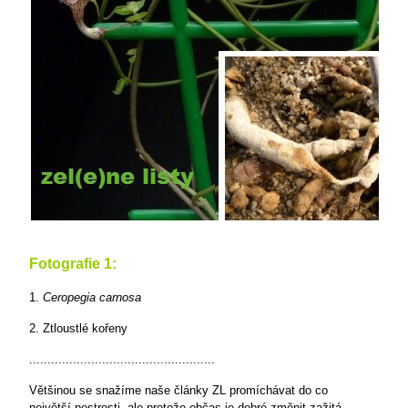
Fotografie 1:
1.
Ceropegia carnosa
2. Ztloustlé kořeny
...................................................
Většinou se snažíme naše články ZL promíchávat do co
největší pestrosti, ale protože občas je dobré změnit zažitá