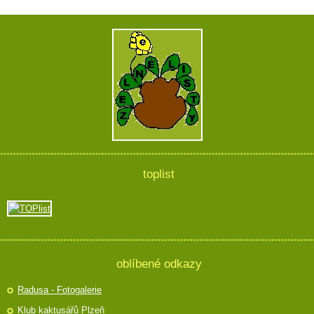
toplist
oblíbené odkazy
Radusa - Fotogalerie
Klub kaktusářů Plzeň