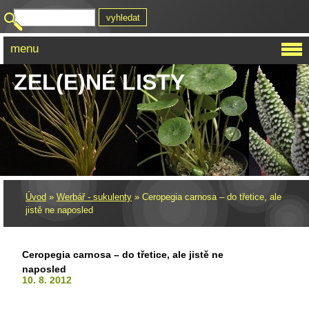
menu
ZEL(E)NÉ LISTY
Úvod
»
Werbář - sukulenty
»
Ceropegia carnosa – do třetice, ale
jistě ne naposled
Ceropegia carnosa – do třetice, ale jistě ne
naposled
10. 8. 2012