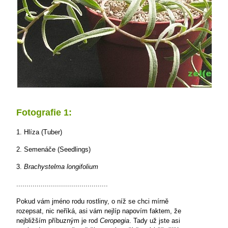
Fotografie 1:
1. Hlíza (Tuber)
2. Semenáče (Seedlings)
3.
Brachystelma longifolium
.............................................
Pokud vám jméno rodu rostliny, o níž se chci mírně
rozepsat, nic neříká, asi vám nejlíp napovím faktem, že
nejbližším příbuzným je rod
Ceropegia
. Tady už jste asi