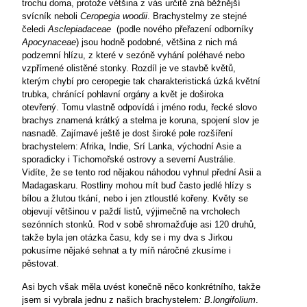
trochu doma, protože většina z vás určitě zná běžnější
svícník neboli
Ceropegia woodii
. Brachystelmy ze stejné
čeledi
Asclepiadaceae
(podle nového přeřazení odborníky
Apocynaceae
) jsou hodně podobné, většina z nich má
podzemní hlízu, z které v sezóně vyhání poléhavé nebo
vzpřímené olistěné stonky. Rozdíl je ve stavbě květů,
kterým chybí pro ceropegie tak charakteristická úzká květní
trubka, chránící pohlavní orgány a květ je doširoka
otevřený. Tomu vlastně odpovídá i jméno rodu, řecké slovo
brachys znamená krátký a stelma je koruna, spojení slov je
nasnadě. Zajímavé ještě je dost široké pole rozšíření
brachystelem: Afrika, Indie, Srí Lanka, východní Asie a
sporadicky i Tichomořské ostrovy a severní Austrálie.
Vidíte, že se tento rod nějakou náhodou vyhnul přední Asii a
Madagaskaru. Rostliny mohou mít buď často jedlé hlízy s
bílou a žlutou tkání, nebo i jen ztloustlé kořeny. Květy se
objevují většinou v paždí listů, výjimečně na vrcholech
sezónních stonků. Rod v sobě shromažďuje asi 120 druhů,
takže byla jen otázka času, kdy se i my dva s Jirkou
pokusíme nějaké sehnat a ty míň náročné zkusíme i
pěstovat.
Asi bych však měla uvést konečně něco konkrétního, takže
jsem si vybrala jednu z našich brachystelem
: B.longifolium
.