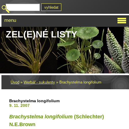
menu
ZEL(E)NÉ LISTY
Úvod
»
Werbář - sukulenty
»
Brachystelma longifolium
Brachystelma longifolium
9. 11. 2007
Brachystelma longifolium
(Schlechter)
N.E.Brown