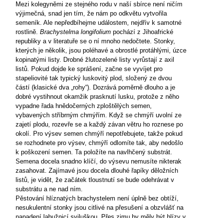
Mezi kolegyněmi ze stejného rodu v naší sbírce není ničím
výjimečná, snad jen tím, že nám po odkvětu vytvořila
semeník. Ale nepředbíhejme událostem, nejdřív k samotné
rostlině.
Brachystelma longifolium
pochází z Jihoafrické
republiky a v literatuře se o ní mnoho nedočtete. Stonky,
kterých je několik, jsou poléhavé a obrostlé protáhlými, úzce
kopinatými listy. Drobné žlutozelené listy vyrůstají z axil
listů. Pokud dojde ke sprášení, začne se vyvíjet pro
stapeliovité tak typický luskovitý plod, složený ze dvou
částí (klasické dva „rohy“). Dozrává poměrně dlouho a je
dobré vystihnout okamžik prasknutí lusku, protože z něho
vypadne řada hnědočerných zploštělých semen,
vybavených stříbrným chmýřím. Když se chmýří uvolní ze
zajetí plodu, rozevře se a každý závan větru ho roznese po
okolí. Pro výsev semen chmýří nepotřebujete, takže pokud
se rozhodnete pro výsev, chmýří odlomíte tak, aby nedošlo
k poškození semen. Ta položíte na navlhčený substrát.
Semena docela snadno klíčí, do výsevu nemusíte nikterak
zasahovat. Zajímavé jsou docela dlouhé řapíky děložních
listů, je vidět, že začátek tloustnutí se bude odehrávat v
substrátu a ne nad ním.
Pěstování hlíznatých brachystelem není úplně bez obtíží,
nesukulentní stonky jsou citlivé na přesušení a obzvlášť na
napadení labužnicí sviluškou. Přes zimu by měly být hlízy v