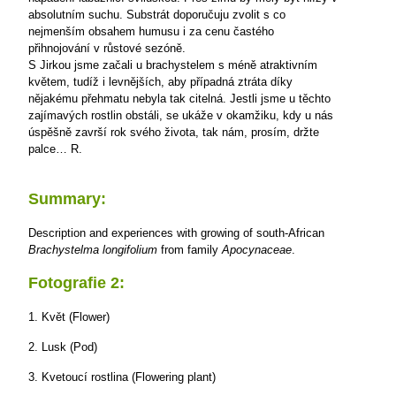
absolutním suchu. Substrát doporučuju zvolit s co
nejmenším obsahem humusu i za cenu častého
přihnojování v růstové sezóně.
S Jirkou jsme začali u brachystelem s méně atraktivním
květem, tudíž i levnějších, aby případná ztráta díky
nějakému přehmatu nebyla tak citelná. Jestli jsme u těchto
zajímavých rostlin obstáli, se ukáže v okamžiku, kdy u nás
úspěšně završí rok svého života, tak nám, prosím, držte
palce…
R.
Summary:
Description and experiences with growing of south-African
Brachystelma longifolium
from family
Apocynaceae
.
Fotografie 2:
1. Květ (Flower)
2. Lusk (Pod)
3. Kvetoucí rostlina (Flowering plant)