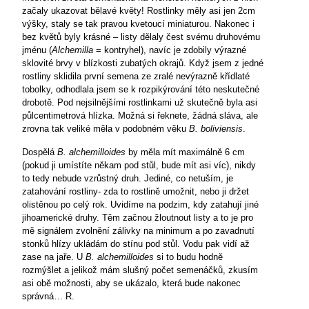
začaly ukazovat bělavé květy! Rostlinky měly asi jen 2cm
výšky, staly se tak pravou kvetoucí miniaturou. Nakonec
i
bez květů byly krásné – listy dělaly čest svému druhovému
jménu (
Alchemilla
= kontryhel), navíc je zdobily výrazné
sklovité brvy v blízkosti zubatých okrajů. Když jsem z jedné
rostliny sklidila první semena ze zralé nevýrazně křídlaté
tobolky, odhodlala jsem se k rozpikýrování této neskutečné
drobotě. Pod nejsilnějšími rostlinkami už skutečně byla asi
půlcentimetrová hlízka. Možná si řeknete, žádná sláva, ale
zrovna tak veliké měla v podobném věku
B. boliviensis
.
Dospělá
B. alchemilloides
by měla mít maximálně
6 cm
(pokud ji umístíte někam pod stůl, bude mít asi víc), nikdy
to tedy nebude vzrůstný druh. Jediné, co netuším, je
zatahování rostliny- zda to rostlině umožnit, nebo ji držet
olistěnou po celý rok. Uvidíme na podzim, kdy zatahují jiné
jihoamerické druhy. Těm začnou žloutnout listy a to je pro
mě signálem zvolnění zálivky na minimum a po zavadnutí
stonků hlízy ukládám do stínu pod stůl. Vodu pak vidí až
zase na jaře. U
B. alchemilloides
si to budu hodně
rozmýšlet a jelikož mám slušný počet semenáčků, zkusím
asi obě možnosti, aby se ukázalo, která bude nakonec
správná…
R.