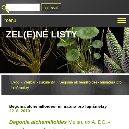
menu
ZEL(E)NÉ LISTY
Úvod
»
Werbář - sukulenty
»
Begonia alchemilloides- miniatura pro
fajnšmekry
Begonia alchemilloides- miniatura pro fajnšmekry
22. 8. 2010
Begonia alchemilloides
Meisn. ex A. DC.
-