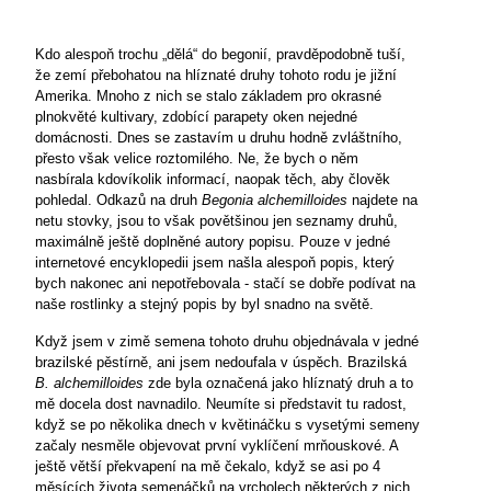
Kdo alespoň trochu „dělá“ do begonií, pravděpodobně tuší,
že zemí přebohatou na hlíznaté druhy tohoto rodu je jižní
Amerika. Mnoho z nich se stalo základem pro okrasné
plnokvěté kultivary, zdobící parapety oken nejedné
domácnosti. Dnes se zastavím u druhu hodně zvláštního,
přesto však velice roztomilého. Ne, že bych o něm
nasbírala kdovíkolik informací, naopak těch, aby člověk
pohledal. Odkazů na druh
Begonia alchemilloides
najdete na
netu stovky, jsou to však povětšinou jen seznamy druhů,
maximálně ještě doplněné autory popisu. Pouze v jedné
internetové encyklopedii jsem našla alespoň popis, který
bych nakonec ani nepotřebovala - stačí se dobře podívat na
naše rostlinky a stejný popis by byl
snadno na světě.
Když jsem v zimě semena tohoto druhu objednávala v jedné
brazilské pěstírně, ani jsem nedoufala v úspěch. Brazilská
B. alchemilloides
zde byla označená jako hlíznatý druh a to
mě docela dost navnadilo. Neumíte si představit tu radost,
když se po několika dnech v květináčku s vysetými semeny
začaly nesměle objevovat první vyklíčení mrňouskové. A
ještě větší překvapení na mě čekalo, když se asi po 4
měsících života semenáčků na vrcholech některých z nich