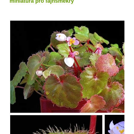
miniatura pro fajnšmekry