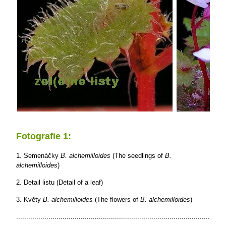
Fotografie 1:
1. Semenáčky
B. alchemilloides
(The seedlings of
B.
alchemilloides
)
2. Detail listu (Detail of a leaf)
3. Květy
B. alchemilloides
(The flowers of
B. alchemilloides
)
........................................................................................................