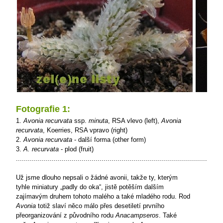
Fotografie 1:
1.
Avonia recurvata
ssp.
minuta
, RSA vlevo (left),
Avonia
recurvata
, Koerries, RSA vpravo (right)
2.
Avonia recurvata
- další forma (other form)
3.
A. recurvata
- plod (fruit)
........................................................................................................
Už jsme dlouho nepsali o žádné avonii, takže ty, kterým
tyhle miniatury „padly do oka“, jistě potěším dalším
zajímavým druhem tohoto malého a také mladého rodu. Rod
Avonia
totiž slaví něco málo přes desetiletí prvního
přeorganizování z původního rodu
Anacampseros
. Také