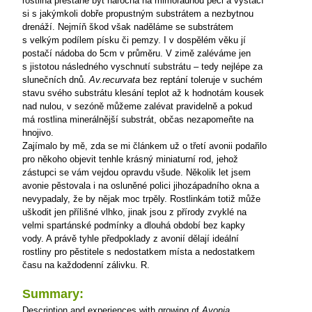
rostlina přestane být náročná na mimořádnou péči a vystačí
si s jakýmkoli dobře propustným substrátem a nezbytnou
drenáží. Nejmíň škod však naděláme se substrátem
s velkým podílem písku či pemzy. I v dospělém věku jí
postačí nádoba do 5cm v průměru. V zimě zaléváme jen
s jistotou následného vyschnutí substrátu – tedy nejlépe za
slunečních dnů.
Av.recurvata
bez reptání toleruje v suchém
stavu svého substrátu klesání teplot až k hodnotám kousek
nad nulou, v sezóně můžeme zalévat pravidelně a pokud
má rostlina minerálnější substrát, občas nezapomeňte na
hnojivo.
Zajímalo by mě, zda se mi článkem už o třetí avonii podařilo
pro někoho objevit tenhle krásný miniaturní rod, jehož
zástupci se vám vejdou opravdu všude. Několik let jsem
avonie pěstovala i na osluněné polici jihozápadního okna a
nevypadaly, že by nějak moc trpěly. Rostlinkám totiž může
uškodit jen přílišné vlhko, jinak jsou z přírody zvyklé na
velmi spartánské podmínky a dlouhá období bez kapky
vody. A právě tyhle předpoklady z avonií dělají ideální
rostliny pro pěstitele s nedostatkem místa a nedostatkem
času na každodenní zálivku.
R.
Summary:
Description and experiences with growing of
Avonia