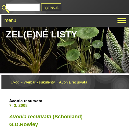
menu
ZEL(E)NÉ LISTY
Úvod
»
Werbář - sukulenty
»
Avonia recurvata
Avonia recurvata
7. 3. 2008
Avonia recurvata
(Schönland)
G.D.Rowley