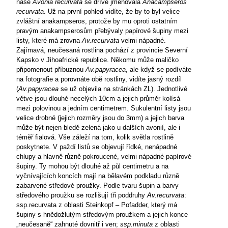
naše
Avonia recurvata
se dříve jmenovala
Anacampseros
recurvata
. Už na první pohled vidíte, že by to byl velice
zvláštní anakampseros, protože by mu oproti ostatním
pravým anakampserosům přebývaly papírové šupiny mezi
listy, které má zrovna
Av.recurvata
velmi nápadné.
Zajímavá, neučesaná rostlina pochází z provincie Severní
Kapsko v Jihoafrické republice. Někomu může maličko
připomenout příbuznou
Av.papyracea
, ale když se podíváte
na fotografie a porovnáte obě rostliny, vidíte jasný rozdíl
(
Av.papyracea
se už objevila na stránkách ZL). Jednotlivé
větve jsou dlouhé necelých 10cm a jejich průměr kolísá
mezi polovinou a jedním centimetrem. Sukulentní listy jsou
velice drobné (jejich rozměry jsou do 3mm) a jejich barva
může být nejen bledě zelená jako u dalších avonií, ale i
téměř fialová. Vše záleží na tom, kolik světla rostlině
poskytnete. V paždí listů se objevují řídké, nenápadné
chlupy a hlavně různě pokroucené, velmi nápadné papírové
šupiny. Ty mohou být dlouhé až půl centimetru a na
vyčnívajících koncích mají na bělavém podkladu různě
zabarvené středové proužky. Podle tvaru šupin a barvy
středového proužku se rozlišují tři poddruhy
Av.recurvata
:
ssp.recurvata z oblasti Steinkopf – Pofadder, který má
šupiny s hnědožlutým středovým proužkem a jejich konce
„neučesaně“ zahnuté dovnitř i ven;
ssp.minuta
z oblasti