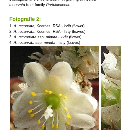
recurvata
from family
Portulacaceae
.
Fotografie 2:
1.
A. recurvata
, Koerries, RSA - květ (flower)
2.
A. recurvata
, Koerries, RSA - listy (leaves)
3.
A. recvurvata
ssp.
minuta
- květ (flower)
4.
A. recurvata
ssp.
minuta
- listy (leaves)