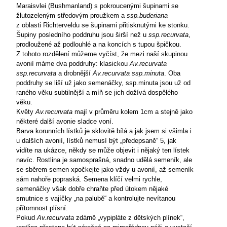
Maraisvlei (Bushmanland) s pokroucenými šupinami se
žlutozeleným středovým proužkem a
ssp.buderiana
z oblasti Richterveldu se šupinami přitisknutými ke stonku.
Šupiny posledního poddruhu jsou širší než u
ssp.recurvata
,
prodloužené až podlouhlé a na koncích s tupou špičkou.
Z tohoto rozdělení můžeme vyčíst, že mezi naší skupinou
avonií máme dva poddruhy: klasickou
Av.recurvata
ssp.recurvata
a drobnější
Av.recurvata ssp.minuta
. Oba
poddruhy se liší už jako semenáčky, ssp.minuta jsou už od
raného věku subtilnější a míň se jich dožívá dospělého
věku.
Květy
Av.recurvata
mají v průměru kolem 1cm a stejně jako
některé další avonie sladce voní.
Barva korunních lístků je sklovitě bílá a jak jsem si všimla i
u dalších avonií, lístků nemusí být „předepsaně“ 5, jak
vidíte na ukázce, někdy se může objevit i nějaký ten lístek
navíc. Rostlina je samosprašná, snadno udělá semeník, ale
se sběrem semen xpočkejte jako vždy u avonií, až semeník
sám nahoře popraská. Semena klíčí velmi rychle,
semenáčky však dobře chraňte před útokem nějaké
smutnice s vajíčky „na palubě“ a kontrolujte nevítanou
přítomnost plísní.
Pokud
Av.recurvata
zdárně „vypipláte z dětských plínek“,