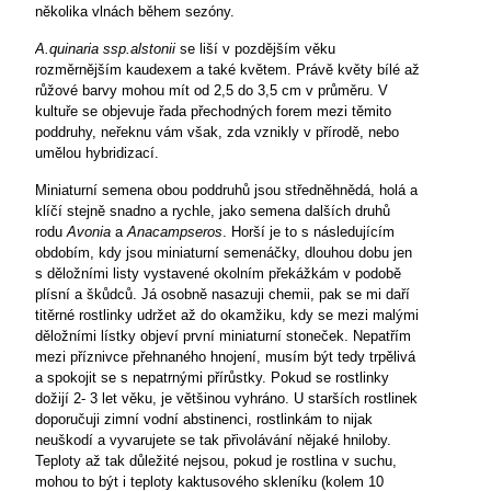
několika vlnách během sezóny.
A.quinaria ssp.alstonii
se liší v pozdějším věku
rozměrnějším kaudexem a také květem. Právě květy bílé až
růžové barvy mohou mít od 2,5 do
3,5 cm
v průměru. V
kultuře se objevuje řada přechodných forem mezi těmito
poddruhy, neřeknu vám však, zda vznikly v přírodě, nebo
umělou hybridizací.
Miniaturní semena obou poddruhů jsou středněhnědá, holá a
klíčí stejně snadno a rychle, jako semena dalších druhů
rodu
Avonia
a
Anacampseros
. Horší je to s následujícím
obdobím, kdy jsou miniaturní semenáčky, dlouhou dobu jen
s děložními listy vystavené okolním překážkám v podobě
plísní a škůdců. Já osobně nasazuji chemii, pak se mi daří
titěrné rostlinky udržet až do okamžiku, kdy se mezi malými
děložními lístky objeví první miniaturní stoneček. Nepatřím
mezi příznivce přehnaného hnojení, musím být tedy trpělivá
a spokojit se s nepatrnými přírůstky. Pokud se rostlinky
dožijí 2- 3 let věku, je většinou vyhráno. U starších rostlinek
doporučuji zimní vodní abstinenci, rostlinkám to nijak
neuškodí a vyvarujete se tak přivolávání nějaké hniloby.
Teploty až tak důležité nejsou, pokud je rostlina v suchu,
mohou to být i teploty kaktusového skleníku (kolem 10