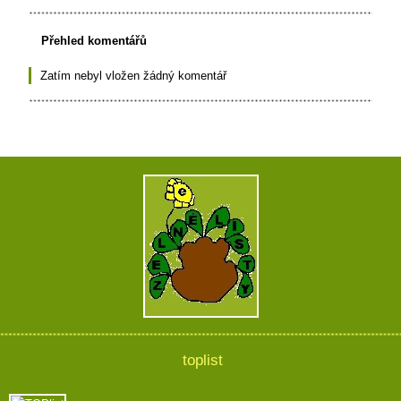
Přehled komentářů
Zatím nebyl vložen žádný komentář
toplist