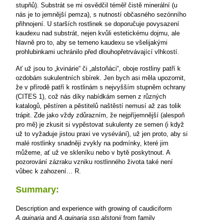
stupňů). Substrát se mi osvědčil téměř čistě minerální (u
nás je to jemnější pemza), s nutností občasného sezónního
přihnojení. U starších rostlinek se doporučuje povysazení
kaudexu nad substrát, nejen kvůli estetickému dojmu, ale
hlavně pro to, aby se temeno kaudexu se všelijakými
prohlubinkami uchránilo před dlouhopřetrvávající vlhkostí.
Ať už jsou to „kvinárie“ či „alstoňáci“, oboje rostliny patří k
ozdobám sukulentních sbírek. Jen bych asi měla upozornit,
že v přírodě patří k rostlinám s nejvyšším stupněm ochrany
(CITES 1), což nás díky nabídkám semen z různých
katalogů, pěstíren a pěstitelů naštěstí nemusí až zas tolik
trápit. Zde jako vždy zdůrazním, že nejpříjemnější (alespoň
pro mě) je zkusit si vypěstovat sukulenty ze semen (i když
už to vyžaduje jistou praxi ve vysévání), už jen proto, aby si
malé rostlinky snadněji zvykly na podmínky, které jim
můžeme, ať už ve skleníku nebo v bytě poskytnout. A
pozorování zázraku vzniku rostlinného života také není
vůbec k zahození…
R.
Summary:
Description and experience with growing of caudiciform
A.quinaria
and
A.quinaria
ssp.alstonii
from family