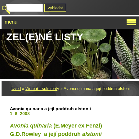
menu
ZEL(E)NÉ LISTY
Úvod
»
Werbář - sukulenty
»
Avonia quinaria a její poddruh alstonii
Avonia quinaria a její poddruh alstonii
1. 6. 2008
Avonia quinaria
(E.Meyer ex Fenzl)
G.D.Rowley
a její poddruh
alstonii