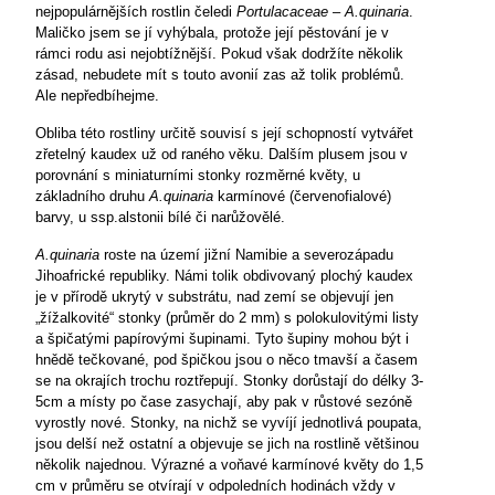
nejpopulárnějších rostlin čeledi
Portulacaceae
–
A.quinaria
.
Maličko jsem se jí vyhýbala, protože její pěstování je v
rámci rodu asi nejobtížnější. Pokud však dodržíte několik
zásad, nebudete mít s touto avonií zas až tolik problémů.
Ale nepředbíhejme.
Obliba této rostliny určitě souvisí s její schopností vytvářet
zřetelný kaudex už od raného věku. Dalším plusem jsou v
porovnání s miniaturními stonky rozměrné květy, u
základního druhu
A.quinaria
karmínové (červenofialové)
barvy, u ssp.alstonii bílé či narůžovělé.
A.quinaria
roste na území jižní Namibie a severozápadu
Jihoafrické republiky. Námi tolik obdivovaný plochý kaudex
je v přírodě ukrytý v substrátu, nad zemí se objevují jen
„žížalkovité“ stonky (průměr do
2 mm
) s polokulovitými listy
a špičatými papírovými šupinami. Tyto šupiny mohou být i
hnědě tečkované, pod špičkou jsou o něco tmavší a časem
se na okrajích trochu roztřepují. Stonky dorůstají do délky 3-
5cm a místy po čase zasychají, aby pak v růstové sezóně
vyrostly nové. Stonky, na nichž se vyvíjí jednotlivá poupata,
jsou delší než ostatní a objevuje se jich na rostlině většinou
několik najednou. Výrazné a voňavé karmínové květy do
1,5
cm
v průměru se otvírají v odpoledních hodinách vždy v