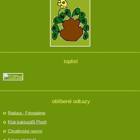
toplist
oblíbené odkazy
Radusa - Fotogalerie
Klub kaktusářů Plzeň
Chrudimské noviny