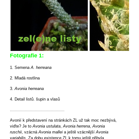
Fotografie 1:
1. Semena
A. herreana
2. Mladá rostlina
3.
Avonia herreana
4. Detail listů. šupin a vlasů
............................................
Avonií k představení na stránkách ZL už tak moc nezbývá,
viďte? Je to
Avonia ustulata
,
Avonia herrena
,
Avonia
ruschii
, vzácná
Avonia mallei
a ještě vzácnější
Avonia
variabilis
. Za dobu existence ZL k tomu ještě přibyla