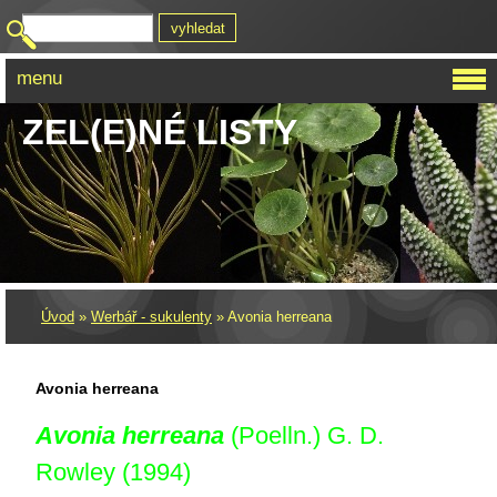
menu
ZEL(E)NÉ LISTY
Úvod
»
Werbář - sukulenty
»
Avonia herreana
Avonia herreana
Avonia herreana
(Poelln.) G. D.
Rowley (1994)