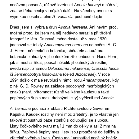
nedávno popsaná, růžově kvetoucí
Avonia harveyi
a bůh ví,
zda se třeba neobjeví nějaká další. Na všechny avonie s
výjimkou nesehnatelné
A. variabilis
postupně dojde.
Dnes jsem si vybrala druh
Avonia herreana
. Ani nevím proč,
možná proto, že jsem na něj nedávno narazila při třídění
fotografií z léta. Druhové jméno dostal už v roce 1930,
jmenoval se tehdy
Anacampseros
herreana
na počest A. G.
J. Herre - německého botanika, sběratele a kurátora
botanické zahrady v jihoafrickém Stellenboschi. Hans Herre,
jak si nechal říkat, popsal několik jihoafrických rostlin,
uvedu např. známou
Delosperma nakurense
,
Crassula fusca
či
Jensenobotrya lossowiana
(čeleď
Aizoaceae
). V roce
1994 došlo k malé revoluci v rámci rodu
Anacampseros
, kdy
z něj G. D. Rowley na základě podobných morfologických
znaků (např. přítomnost různě velikého kaudexu a také
papírových šupin mezi drobnými listy) vyčlenil rod
Avonia
.
A. herreana
pochází z oblasti Richtersveldu v Severním
Kapsku. Kaudex rostliny není moc zřetelný, je to vlastně jen
takové ztloustnutí báze stonků s odlupující se slupkou.
Listy čočkovitého tvaru mají 1 mm do délky a asi 2 mm na
šířku. Papírové šupiny mezi listy jsou protažené do špičky a
zřetelně vyčnívají ven. Často mají uprostřed podélný hnědý