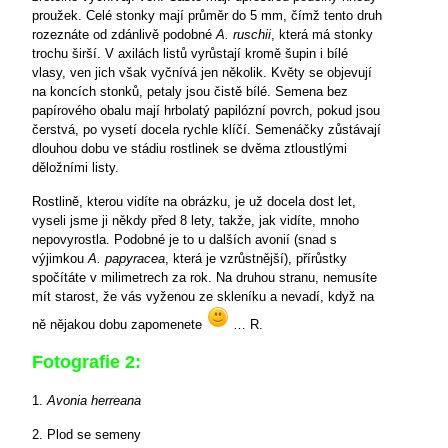
proužek. Celé stonky mají průměr do 5 mm, čímž tento druh
rozeznáte od zdánlivě podobné
A. ruschii
, která má stonky
trochu širší. V axilách listů vyrůstají kromě šupin i bílé
vlasy, ven jich však vyčnívá jen několik. Květy se objevují
na koncích stonků, petaly jsou čistě bílé. Semena bez
papírového obalu mají hrbolatý papilózní povrch, pokud jsou
čerstvá, po vysetí docela rychle klíčí. Semenáčky zůstávají
dlouhou dobu ve stádiu rostlinek se dvěma ztloustlými
děložními listy.
Rostlině, kterou vidíte na obrázku, je už docela dost let,
vyseli jsme ji někdy před 8 lety, takže, jak vidíte, mnoho
nepovyrostla. Podobné je to u dalších avonií (snad s
výjimkou
A. papyracea
, která je vzrůstnější), přírůstky
spočítáte v milimetrech za rok. Na druhou stranu, nemusíte
mít starost, že vás vyženou ze skleníku a nevadí, když na
ně nějakou dobu zapomenete
… R.
Fotografie 2:
1.
Avonia herreana
2. Plod se semeny