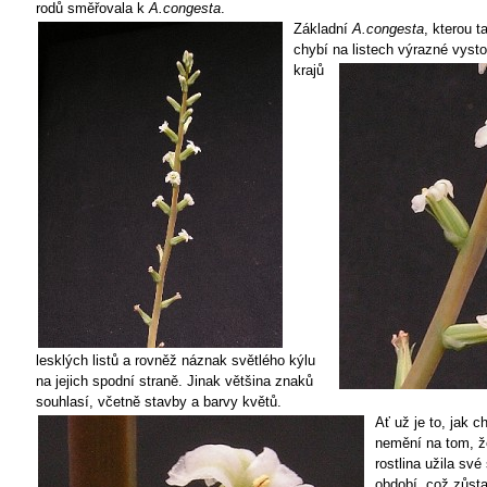
rodů směřovala k
A.congesta
.
Základní
A.congesta
, kterou t
chybí na listech výrazné vystou
krajů
lesklých listů a rovněž náznak světlého kýlu
na jejich spodní straně. Jinak většina znaků
souhlasí, včetně stavby a barvy květů.
Ať už je to, jak c
nemění na tom, ž
rostlina užila své
období, což zůst