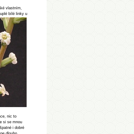
aké vlastním,
plé bílé linky u
hce, nic to
e si se mnou
 špatné i dobré
ane dlouho