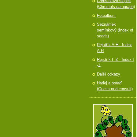
Chróstalovo slópek
(Chrostals paragraph)
Fotoalbum
Seznámek
semínkový (Index of
seeds)
Rejstřík A-H - Index
A-H
Rejstřík I -Z - Index I
-Z
Další odkazy
Hádej a poraď
(Guess and consult)