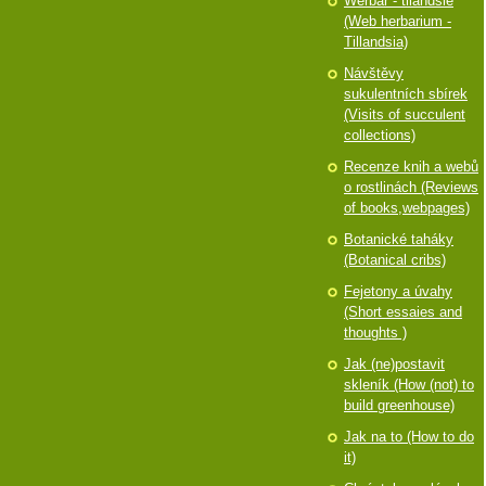
Werbář - tilandsie
(Web herbarium -
Tillandsia)
Návštěvy
sukulentních sbírek
(Visits of succulent
collections)
Recenze knih a webů
o rostlinách (Reviews
of books,webpages)
Botanické taháky
(Botanical cribs)
Fejetony a úvahy
(Short essaies and
thoughts )
Jak (ne)postavit
skleník (How (not) to
build greenhouse)
Jak na to (How to do
it)