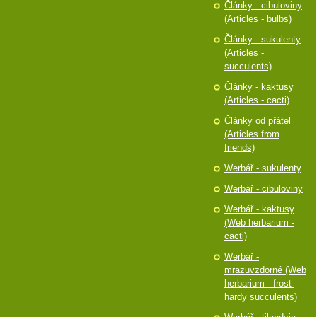
Články - cibuloviny
(Articles - bulbs)
Články - sukulenty
(Articles -
succulents)
Články - kaktusy
(Articles - cacti)
Články od přátel
(Articles from
friends)
Werbář - sukulenty
Werbář - cibuloviny
Werbář - kaktusy
(Web herbarium -
cacti)
Werbář -
mrazuvzdorné (Web
herbarium - frost-
hardy succulents)