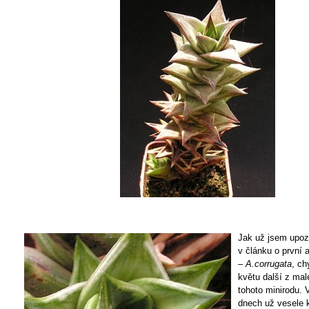
Jak už jsem upoz
v článku o první 
–
A.corrugata
, ch
květu další z mal
tohoto minirodu. 
dnech už vesele 