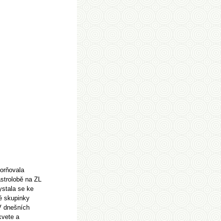
orňovala
astrolobě na ZL
ystala se ke
é skupinky
V dnešních
kvete a