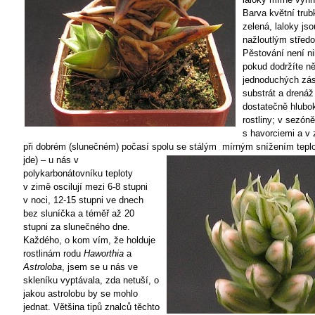
Barva květní trub
zelená, laloky js
nažloutlým střed
Pěstování není ni
pokud dodržíte ně
jednoduchých zás
substrát a drenáž
dostatečně hlubo
rostliny; v sezóně
s havorciemi a v 
při dobrém (slunečném) počasí spolu
se stálým mírným snížením teplo
jde) – u nás v
polykarbonátovníku teploty
v zimě oscilují mezi 6-8 stupni
v noci, 12-15 stupni ve dnech
bez sluníčka a téměř až 20
stupni za slunečného dne.
Každého, o kom vím, že holduje
rostlinám rodu
Haworthia
a
Astroloba
, jsem se u nás ve
skleníku vyptávala, zda netuší, o
jakou astrolobu by se mohlo
jednat. Většina tipů znalců těchto