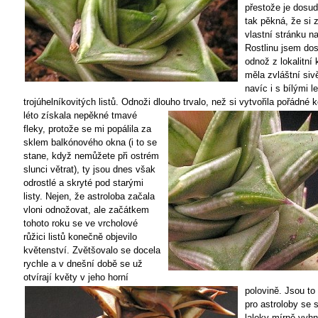
přestože je dosud
tak pěkná, že si z
vlastní stránku n
Rostlinu jsem dos
odnož z lokalitní 
měla zvláštní siv
navíc i s bílými l
trojúhelníkovitých listů. Odnoži dlouho
trvalo, než si vytvořila pořádné 
léto získala nepěkné tmavé
fleky, protože se mi popálila za
sklem balkónového okna (i to se
stane, když nemůžete při ostrém
slunci větrat), ty jsou dnes však
odrostlé a skryté pod starými
listy. Nejen, že astroloba začala
vloni odnožovat, ale začátkem
tohoto roku se ve vrcholové
růžici listů konečně objevilo
květenství. Zvětšovalo se docela
rychle a v dnešní době se už
otvírají květy v jeho horní
polovině. Jsou to
pro astroloby se
laloky mírně vyh