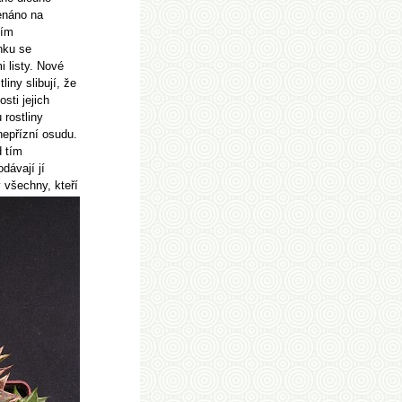
enáno na
cím
nku se
mi listy. Nové
liny slibují, že
sti jejich
 rostliny
epřízní osudu.
 tím
dávají jí
y všechny, kteří