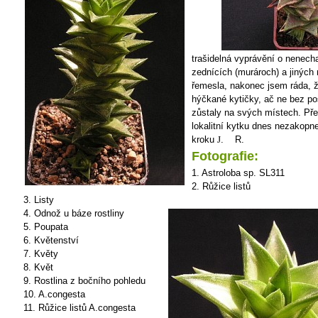
trašidelná vyprávění o nenec
zednících (murároch) a jiných
řemesla, nakonec jsem ráda, ž
hýčkané kytičky, ač ne bez po
zůstaly na svých místech. Přec
lokalitní kytku dnes nezakop
kroku
.
R.
J
Fotografie:
1. Astroloba sp. SL311
2. Růžice listů
3. Listy
4. Odnož u báze rostliny
5. Poupata
6. Květenství
7. Květy
8. Květ
9. Rostlina z bočního pohledu
10. A.congesta
11. Růžice listů A.congesta