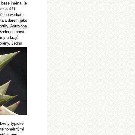
 beze jména, je
aslouží i
ašeho werbáře.
tala darem jako
kytky. Astroloba
ězelenou barvu,
emy u krajů
kořeny. Jedno
 květy typické
 stejnoměrnými
nutými ven.