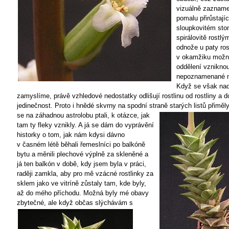
vizuálně zaznam
pomalu přirůstají
sloupkovitém sto
spirálovitě rostlý
odnože u paty rost
v okamžiku možno
oddělení vzniknou
nepoznamenané n
Když se však nad
zamyslíme, právě vzhledové nedostatky odlišují rostlinu od rostliny a do
jedinečnost. Proto i hnědé skvrny na spodní straně starých listů přiměl
se na
záhadnou astrolobu ptali, k otázce, jak
tam ty fleky vznikly. A já se dám do vyprávění
historky o tom, jak nám kdysi dávno
v časném létě běhali řemeslníci po balkóně
bytu a měnili plechové výplně za skleněné a
já ten balkón v době, kdy jsem byla v práci,
raději zamkla, aby pro mě vzácné rostlinky za
sklem jako ve vitríně zůstaly tam, kde byly,
až do mého příchodu. Možná byly mé obavy
zbytečné, ale když občas slýchávám s