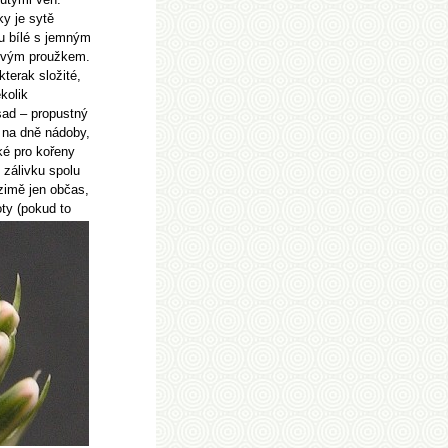
ky je sytě
ou bílé s jemným
ovým proužkem.
kterak složité,
kolik
ad – propustný
 na dně nádoby,
ké pro kořeny
 zálivku spolu
zimě jen občas,
ty (pokud to