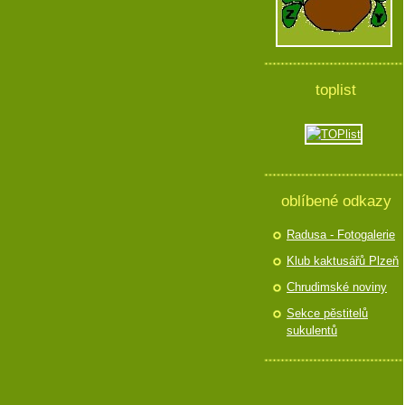
toplist
oblíbené odkazy
Radusa - Fotogalerie
Klub kaktusářů Plzeň
Chrudimské noviny
Sekce pěstitelů
sukulentů