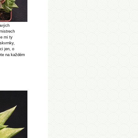
havých
 mistrech
e mi ty
skvrnky,
i jen, o
nete na každém