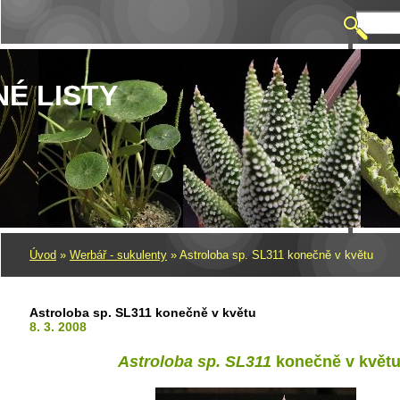
NÉ LISTY
Úvod
»
Werbář - sukulenty
»
Astroloba sp. SL311 konečně v květu
Astroloba sp. SL311 konečně v květu
8. 3. 2008
Astroloba sp.
SL311
konečně v květ